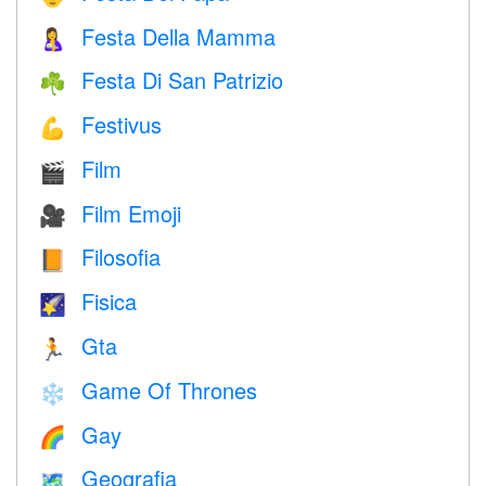
Festa Della Mamma
🤱
Festa Di San Patrizio
☘️
Festivus
💪
Film
🎬
Film Emoji
🎥
Filosofia
📙
Fisica
🌠
Gta
🏃
Game Of Thrones
❄️
Gay
🌈
Geografia
🗺