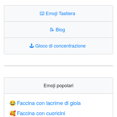
⌨️
Emoji Tastiera
📝
Blog
🕹️
Gioco di concentrazione
Emoji popolari
Faccina con lacrime di gioia
😂
Faccina con cuoricini
🥰