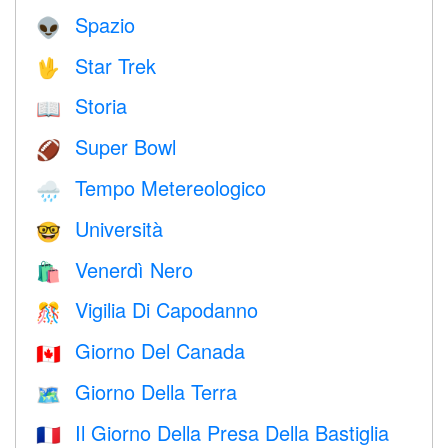
Spazio
👽
Star Trek
🖖
Storia
📖
Super Bowl
🏈
Tempo Metereologico
🌧
Università
🤓
Venerdì Nero
🛍
Vigilia Di Capodanno
🎊
Giorno Del Canada
🇨🇦
Giorno Della Terra
🗺️
Il Giorno Della Presa Della Bastiglia
🇫🇷