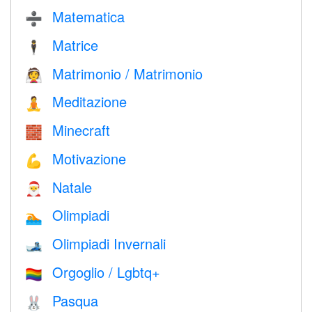
Matematica
➗
Matrice
🕴️
Matrimonio / Matrimonio
👰
Meditazione
🧘
Minecraft
🧱
Motivazione
💪
Natale
🎅
Olimpiadi
🏊
Olimpiadi Invernali
🎿
Orgoglio / Lgbtq+
🏳️‍🌈
Pasqua
🐰