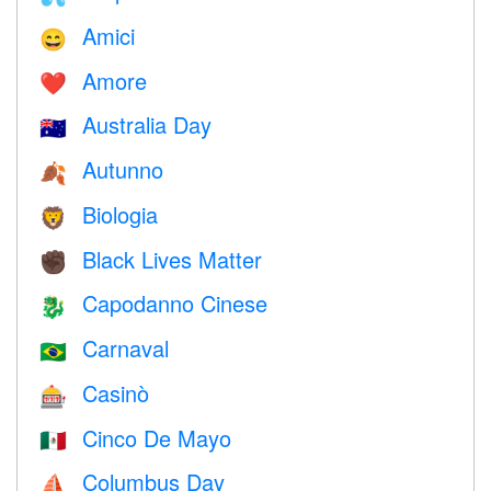
Amici
😄
Amore
❤️️
Australia Day
🇦🇺
Autunno
🍂
Biologia
🦁
Black Lives Matter
✊🏿
Capodanno Cinese
🐉
Carnaval
🇧🇷
Casinò
🎰
Cinco De Mayo
🇲🇽
Columbus Day
⛵️