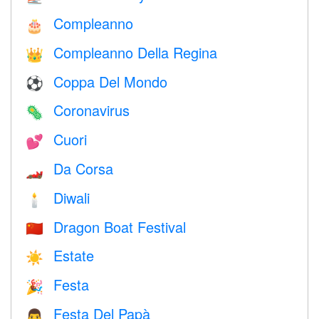
Compleanno
🎂
Compleanno Della Regina
👑
Coppa Del Mondo
⚽
Coronavirus
🦠
Cuori
💕
Da Corsa
🏎
Diwali
🕯
Dragon Boat Festival
🇨🇳
Estate
☀️
Festa
🎉
Festa Del Papà
👨