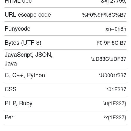
HTML dec
&#127799;
URL escape code
%F0%9F%8C%B7
Punycode
xn--0h8h
Bytes (UTF-8)
F0 9F 8C B7
JavaScript, JSON,
\uD83C\uDF37
Java
C, C++, Python
\U0001f337
CSS
\01F337
PHP, Ruby
\u{1F337}
Perl
\x{1F337}