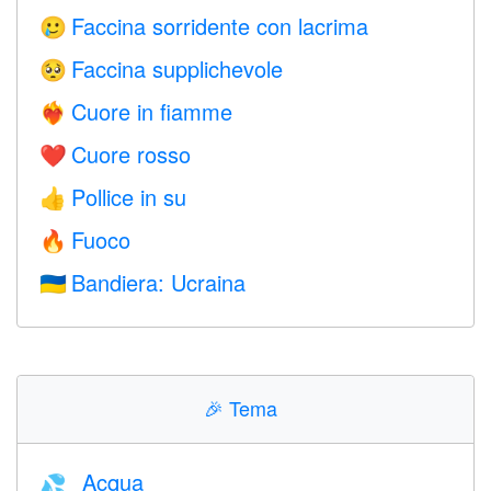
Faccina sorridente con lacrima
🥲
Faccina supplichevole
🥺
Cuore in fiamme
❤️‍🔥
Cuore rosso
❤️
Pollice in su
👍
Fuoco
🔥
Bandiera: Ucraina
🇺🇦
🎉
Tema
Acqua
💦