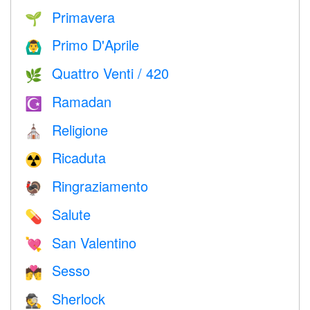
Primavera
🌱
Primo D'Aprile
🙆‍♂️
Quattro Venti / 420
🌿
Ramadan
☪️
Religione
⛪️
Ricaduta
☢️
Ringraziamento
🦃
Salute
💊
San Valentino
💘
Sesso
💏
Sherlock
🕵️