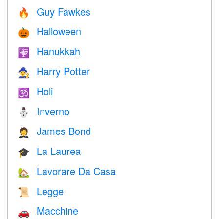
Guy Fawkes
🔥
Halloween
🎃
Hanukkah
🕎
Harry Potter
🧙
Holi
🕉
Inverno
⛄
James Bond
🤵
La Laurea
🎓
Lavorare Da Casa
🏡
Legge
📜
Macchine
🚗