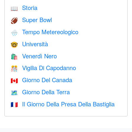
Storia
📖
Super Bowl
🏈
Tempo Metereologico
🌧
Università
🤓
Venerdì Nero
🛍
Vigilia Di Capodanno
🎊
Giorno Del Canada
🇨🇦
Giorno Della Terra
🗺️
Il Giorno Della Presa Della Bastiglia
🇫🇷