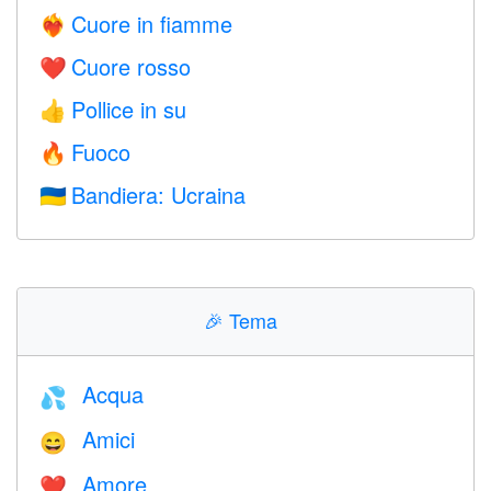
Cuore in fiamme
❤️‍🔥
Cuore rosso
❤️
Pollice in su
👍
Fuoco
🔥
Bandiera: Ucraina
🇺🇦
🎉
Tema
Acqua
💦
Amici
😄
Amore
❤️️