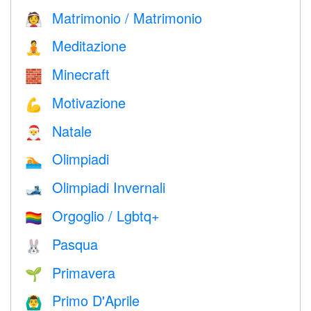
Matrimonio / Matrimonio
👰
Meditazione
🧘
Minecraft
🧱
Motivazione
💪
Natale
🎅
Olimpiadi
🏊
Olimpiadi Invernali
🎿
Orgoglio / Lgbtq+
🏳️‍🌈
Pasqua
🐰
Primavera
🌱
Primo D'Aprile
🙆‍♂️