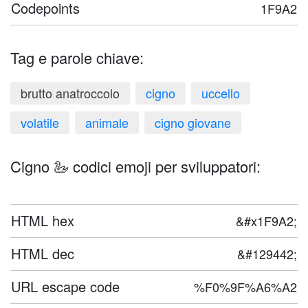
Codepoints
1F9A2
Tag e parole chiave:
brutto anatroccolo
cigno
uccello
volatile
animale
cigno giovane
Cigno 🦢 codici emoji per sviluppatori:
HTML hex
&#x1F9A2;
HTML dec
&#129442;
URL escape code
%F0%9F%A6%A2