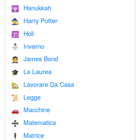
Hanukkah
🕎
Harry Potter
🧙
Holi
🕉
Inverno
⛄
James Bond
🤵
La Laurea
🎓
Lavorare Da Casa
🏡
Legge
📜
Macchine
🚗
Matematica
➗
Matrice
🕴️