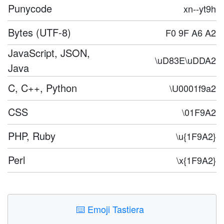
Punycode
xn--yt9h
Bytes (UTF-8)
F0 9F A6 A2
JavaScript, JSON,
\uD83E\uDDA2
Java
C, C++, Python
\U0001f9a2
CSS
\01F9A2
PHP, Ruby
\u{1F9A2}
Perl
\x{1F9A2}
⌨️
Emoji Tastiera