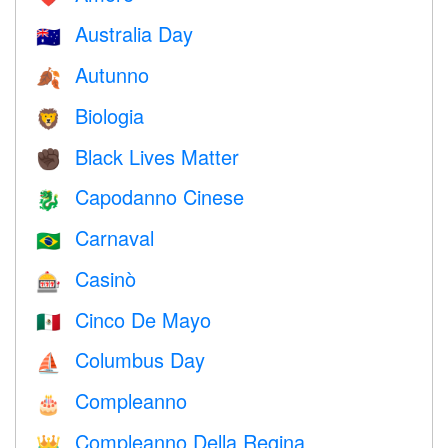
Australia Day
🇦🇺
Autunno
🍂
Biologia
🦁
Black Lives Matter
✊🏿
Capodanno Cinese
🐉
Carnaval
🇧🇷
Casinò
🎰
Cinco De Mayo
🇲🇽
Columbus Day
⛵️
Compleanno
🎂
Compleanno Della Regina
👑