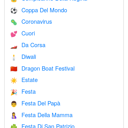
Coppa Del Mondo
⚽
Coronavirus
🦠
Cuori
💕
Da Corsa
🏎
Diwali
🕯
Dragon Boat Festival
🇨🇳
Estate
☀️
Festa
🎉
Festa Del Papà
👨
Festa Della Mamma
🤱
Festa Di San Patrizio
☘️