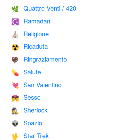
Quattro Venti / 420
🌿
Ramadan
☪️
Religione
⛪️
Ricaduta
☢️
Ringraziamento
🦃
Salute
💊
San Valentino
💘
Sesso
💏
Sherlock
🕵️
Spazio
👽
Star Trek
🖖