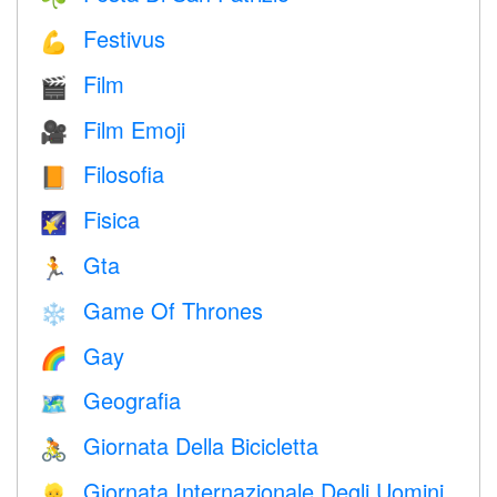
Festivus
💪
Film
🎬
Film Emoji
🎥
Filosofia
📙
Fisica
🌠
Gta
🏃
Game Of Thrones
❄️
Gay
🌈
Geografia
🗺
Giornata Della Bicicletta
🚴
Giornata Internazionale Degli Uomini
👱