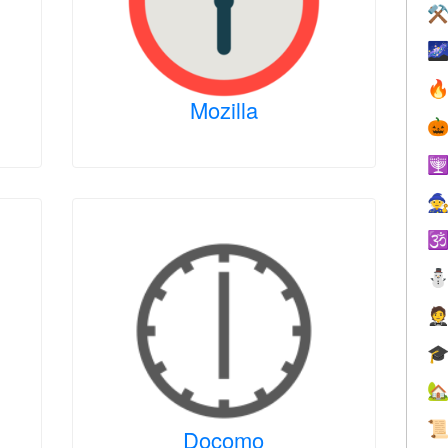
⚒


Mozilla








Docomo