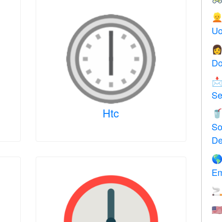

Uo

Do

Se
Htc

So
De

Em

🇺