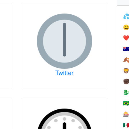


❤️
🇦


Twitter
✊

🇧

🇲