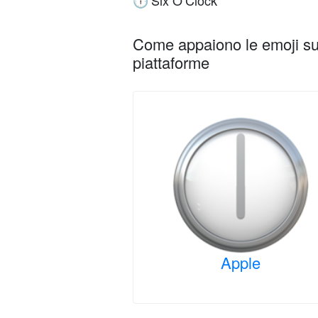
Six O’Clock
🕕
Come appaiono le emoji su 
piattaforme
Apple