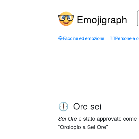
Emojigraph
😃
Faccine ed emozione
🤦‍♀️
Persone e c
Ore sei
🕕
è stato approvato come p
Sei Ore
“Orologio a Sei Ore”