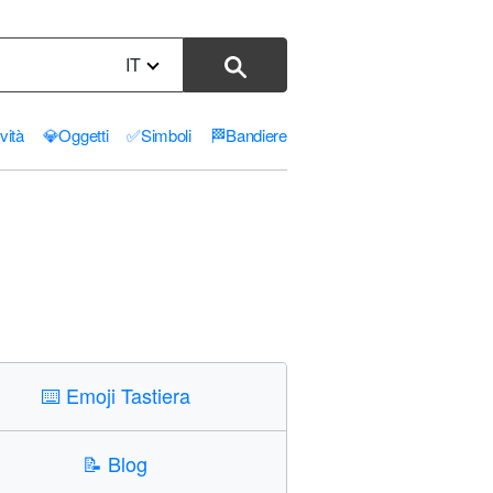
IT
ività
💎
Oggetti
✅
Simboli
🏁
Bandiere
⌨️
Emoji Tastiera
📝
Blog