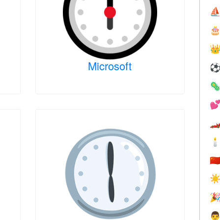
⛵


Microsoft




🇨
☀

