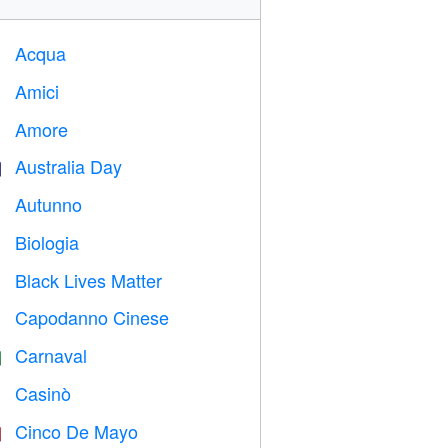
Acqua

Amici

Amore
️
Australia Day

Autunno

Biologia

Black Lives Matter

Capodanno Cinese

Carnaval

Casinò

Cinco De Mayo
