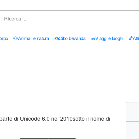
orpo
🐶
Animali e natura
🍩
Cibo bevanda
🚗
Viaggi e luoghi
🏀
Att
arte di Unicode 6.0 nel 2010sotto il nome di