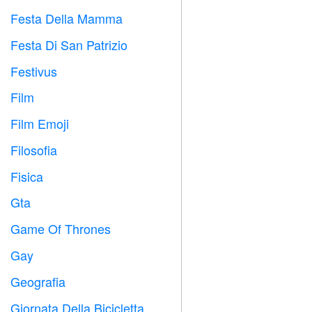
Festa Della Mamma

Festa Di San Patrizio
️
Festivus

Film

Film Emoji

Filosofia

Fisica

Gta

Game Of Thrones
️
Gay

Geografia

Giornata Della Bicicletta
