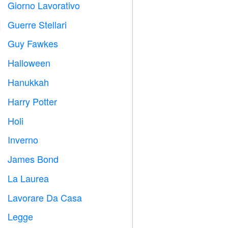
Giorno Lavorativo
️
Guerre Stellari

Guy Fawkes

Halloween

Hanukkah

Harry Potter

Holi

Inverno
⛄
James Bond

La Laurea

Lavorare Da Casa

Legge
