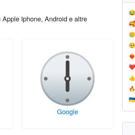

Apple Iphone, Android e altre



❤️‍
❤


🇺
Google