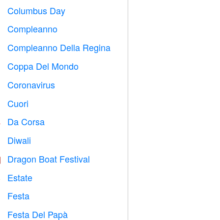
Columbus Day
️
Compleanno

Compleanno Della Regina

Coppa Del Mondo
⚽
Coronavirus

Cuori

Da Corsa

Diwali

Dragon Boat Festival

Estate
️
Festa

Festa Del Papà
