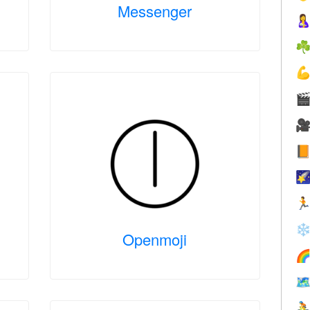
Messenger

☘






❄
Openmoji


