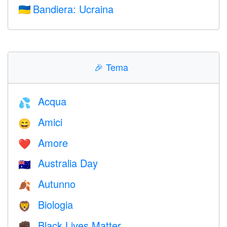
Bandiera: Ucraina
🇺🇦
🎉
Tema
Acqua
💦
Amici
😄
Amore
❤️️
Australia Day
🇦🇺
Autunno
🍂
Biologia
🦁
Black Lives Matter
✊🏿