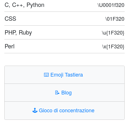
C, C++, Python
\U0001f320
CSS
\01F320
PHP, Ruby
\u{1F320}
Perl
\x{1F320}
⌨️
Emoji Tastiera
📝
Blog
🕹️
Gioco di concentrazione