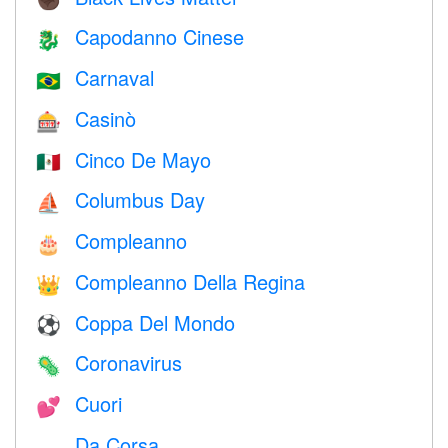
Capodanno Cinese
🐉
Carnaval
🇧🇷
Casinò
🎰
Cinco De Mayo
🇲🇽
Columbus Day
⛵️
Compleanno
🎂
Compleanno Della Regina
👑
Coppa Del Mondo
⚽
Coronavirus
🦠
Cuori
💕
Da Corsa
🏎