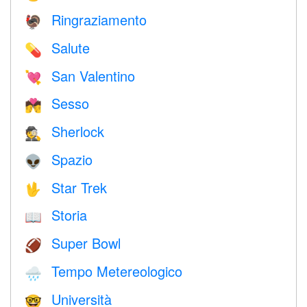
Ringraziamento
🦃
Salute
💊
San Valentino
💘
Sesso
💏
Sherlock
🕵️
Spazio
👽
Star Trek
🖖
Storia
📖
Super Bowl
🏈
Tempo Metereologico
🌧
Università
🤓