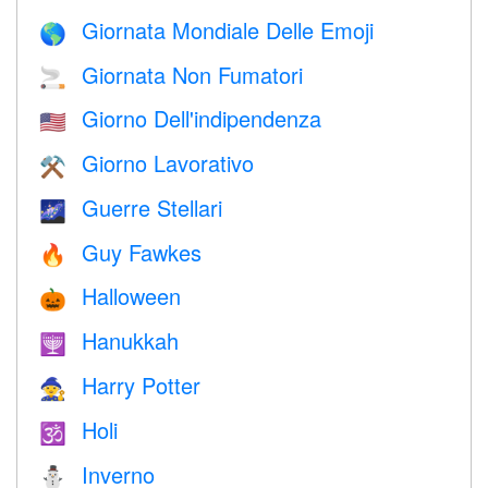
Giornata Mondiale Delle Emoji
🌎
Giornata Non Fumatori
🚬
Giorno Dell'indipendenza
🇺🇸
Giorno Lavorativo
⚒️
Guerre Stellari
🌌
Guy Fawkes
🔥
Halloween
🎃
Hanukkah
🕎
Harry Potter
🧙
Holi
🕉
Inverno
⛄