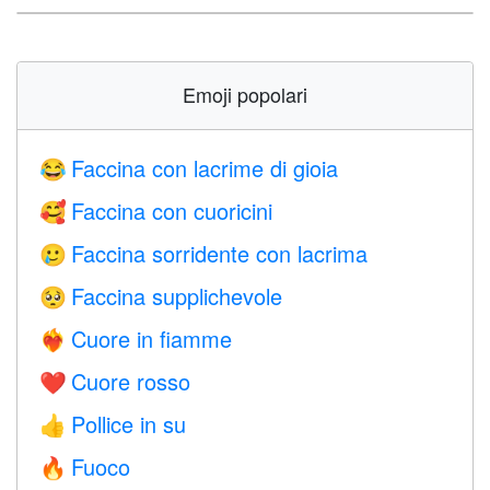
Emoji popolari
Faccina con lacrime di gioia
😂
Faccina con cuoricini
🥰
Faccina sorridente con lacrima
🥲
Faccina supplichevole
🥺
Cuore in fiamme
❤️‍🔥
Cuore rosso
❤️
Pollice in su
👍
Fuoco
🔥