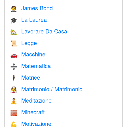
James Bond
🤵
La Laurea
🎓
Lavorare Da Casa
🏡
Legge
📜
Macchine
🚗
Matematica
➗
Matrice
🕴️
Matrimonio / Matrimonio
👰
Meditazione
🧘
Minecraft
🧱
Motivazione
💪