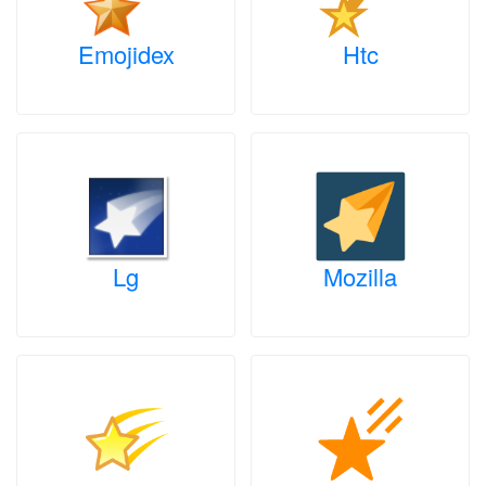
Emojidex
Htc
Lg
Mozilla