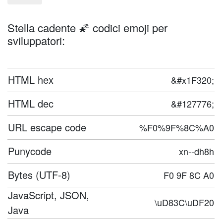
Stella cadente 🌠 codici emoji per
sviluppatori:
HTML hex
&#x1F320;
HTML dec
&#127776;
URL escape code
%F0%9F%8C%A0
Punycode
xn--dh8h
Bytes (UTF-8)
F0 9F 8C A0
JavaScript, JSON,
\uD83C\uDF20
Java