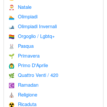
Natale
🎅
Olimpiadi
🏊
Olimpiadi Invernali
🎿
Orgoglio / Lgbtq+
🏳️‍🌈
Pasqua
🐰
Primavera
🌱
Primo D'Aprile
🙆‍♂️
Quattro Venti / 420
🌿
Ramadan
☪️
Religione
⛪️
Ricaduta
☢️