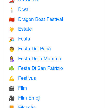
Diwali
🕯
Dragon Boat Festival
🇨🇳
Estate
☀️
Festa
🎉
Festa Del Papà
👨
Festa Della Mamma
🤱
Festa Di San Patrizio
☘️
Festivus
💪
Film
🎬
Film Emoji
🎥
Filosofia