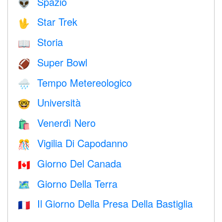
Spazio
👽
Star Trek
🖖
Storia
📖
Super Bowl
🏈
Tempo Metereologico
🌧
Università
🤓
Venerdì Nero
🛍
Vigilia Di Capodanno
🎊
Giorno Del Canada
🇨🇦
Giorno Della Terra
🗺️
Il Giorno Della Presa Della Bastiglia
🇫🇷