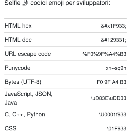
Selfie 🤳 codici emoji per sviluppatori:
HTML hex
&#x1F933;
HTML dec
&#129331;
URL escape code
%F0%9F%A4%B3
Punycode
xn--sq9h
Bytes (UTF-8)
F0 9F A4 B3
JavaScript, JSON,
\uD83E\uDD33
Java
C, C++, Python
\U0001f933
CSS
\01F933