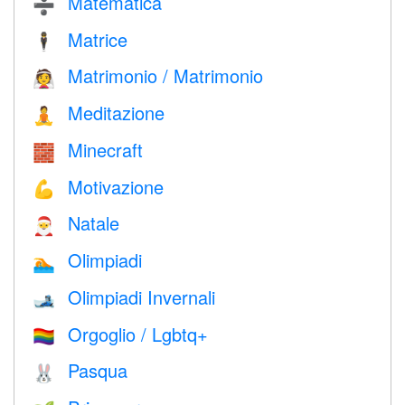
Matematica
➗
Matrice
🕴️
Matrimonio / Matrimonio
👰
Meditazione
🧘
Minecraft
🧱
Motivazione
💪
Natale
🎅
Olimpiadi
🏊
Olimpiadi Invernali
🎿
Orgoglio / Lgbtq+
🏳️‍🌈
Pasqua
🐰