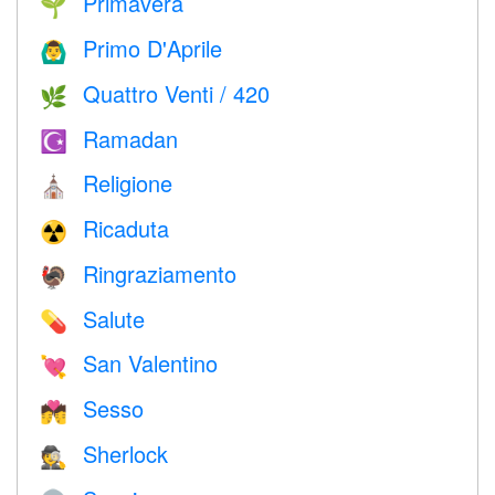
Primavera
🌱
Primo D'Aprile
🙆‍♂️
Quattro Venti / 420
🌿
Ramadan
☪️
Religione
⛪️
Ricaduta
☢️
Ringraziamento
🦃
Salute
💊
San Valentino
💘
Sesso
💏
Sherlock
🕵️