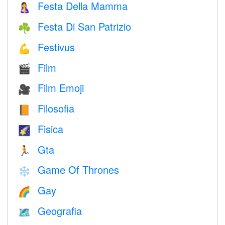
Festa Della Mamma
🤱
Festa Di San Patrizio
☘️
Festivus
💪
Film
🎬
Film Emoji
🎥
Filosofia
📙
Fisica
🌠
Gta
🏃
Game Of Thrones
❄️
Gay
🌈
Geografia
🗺