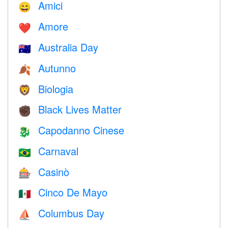
Amici
😄
Amore
❤️️
Australia Day
🇦🇺
Autunno
🍂
Biologia
🦁
Black Lives Matter
✊🏿
Capodanno Cinese
🐉
Carnaval
🇧🇷
Casinò
🎰
Cinco De Mayo
🇲🇽
Columbus Day
⛵️