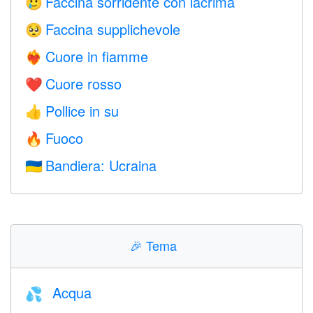
Faccina sorridente con lacrima
🥲
Faccina supplichevole
🥺
Cuore in fiamme
❤️‍🔥
Cuore rosso
❤️
Pollice in su
👍
Fuoco
🔥
Bandiera: Ucraina
🇺🇦
🎉
Tema
Acqua
💦