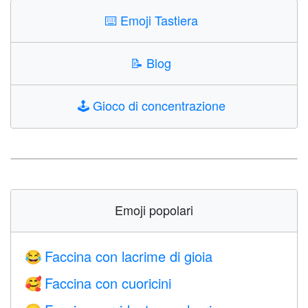
⌨️
Emoji Tastiera
📝
Blog
🕹️
Gioco di concentrazione
Emoji popolari
Faccina con lacrime di gioia
😂
Faccina con cuoricini
🥰