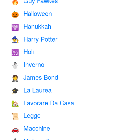
Guy Fawkes
🔥
Halloween
🎃
Hanukkah
🕎
Harry Potter
🧙
Holi
🕉
Inverno
⛄
James Bond
🤵
La Laurea
🎓
Lavorare Da Casa
🏡
Legge
📜
Macchine
🚗