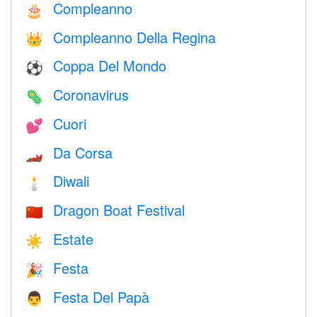
Compleanno
🎂
Compleanno Della Regina
👑
Coppa Del Mondo
⚽
Coronavirus
🦠
Cuori
💕
Da Corsa
🏎
Diwali
🕯
Dragon Boat Festival
🇨🇳
Estate
☀️
Festa
🎉
Festa Del Papà
👨