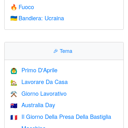
Fuoco
🔥
Bandiera: Ucraina
🇺🇦
🎉
Tema
Primo D'Aprile
🙆‍♂️
Lavorare Da Casa
🏡
Giorno Lavorativo
⚒️
Australia Day
🇦🇺
Il Giorno Della Presa Della Bastiglia
🇫🇷