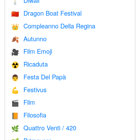
Diwali
🕯
Dragon Boat Festival
🇨🇳
Compleanno Della Regina
👑
Autunno
🍂
Film Emoji
🎥
Ricaduta
☢️
Festa Del Papà
👨
Festivus
💪
Film
🎬
Filosofia
📙
Quattro Venti / 420
🌿