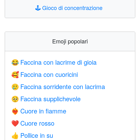
🕹️
Gioco di concentrazione
Emoji popolari
Faccina con lacrime di gioia
😂
Faccina con cuoricini
🥰
Faccina sorridente con lacrima
🥲
Faccina supplichevole
🥺
Cuore in fiamme
❤️‍🔥
Cuore rosso
❤️
Pollice in su
👍