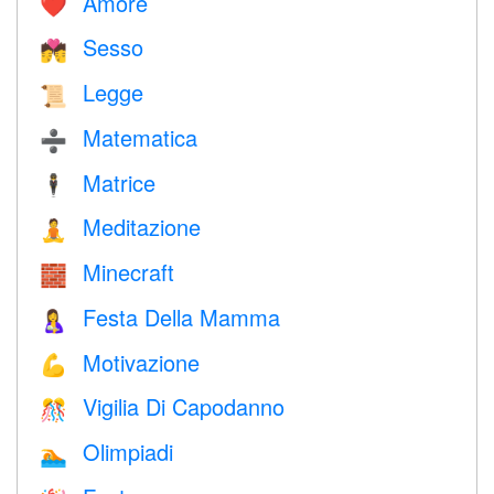
Amore
❤️️
Sesso
💏
Legge
📜
Matematica
➗
Matrice
🕴️
Meditazione
🧘
Minecraft
🧱
Festa Della Mamma
🤱
Motivazione
💪
Vigilia Di Capodanno
🎊
Olimpiadi
🏊