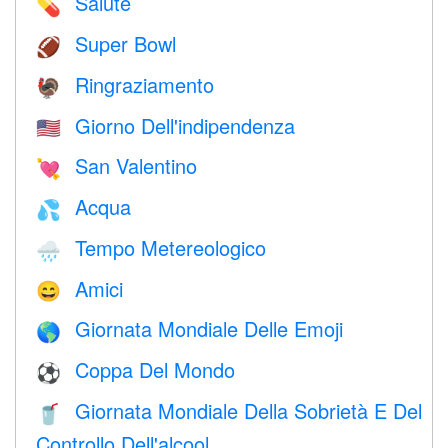
Salute
💊
Super Bowl
🏈
Ringraziamento
🦃
Giorno Dell'indipendenza
🇺🇸
San Valentino
💘
Acqua
💦
Tempo Metereologico
🌧
Amici
😄
Giornata Mondiale Delle Emoji
🌎
Coppa Del Mondo
⚽
Giornata Mondiale Della Sobrietà E Del
🥤
Controllo Dell'alcool