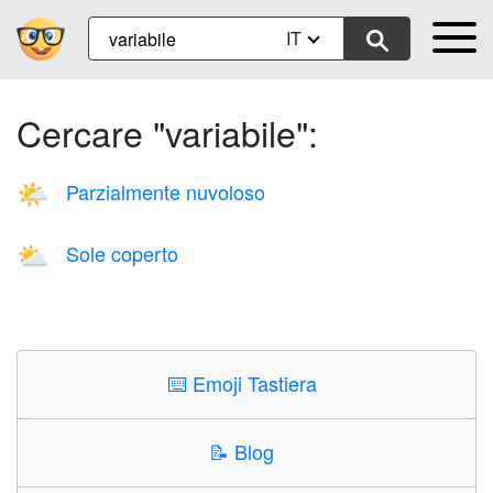
IT
Cercare "variabile":
Parzialmente nuvoloso
🌤️
Sole coperto
⛅
⌨️
Emoji Tastiera
📝
Blog