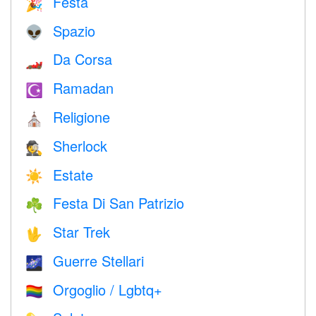
Festa
🎉
Spazio
👽
Da Corsa
🏎
Ramadan
☪️
Religione
⛪️
Sherlock
🕵️
Estate
☀️
Festa Di San Patrizio
☘️
Star Trek
🖖
Guerre Stellari
🌌
Orgoglio / Lgbtq+
🏳️‍🌈