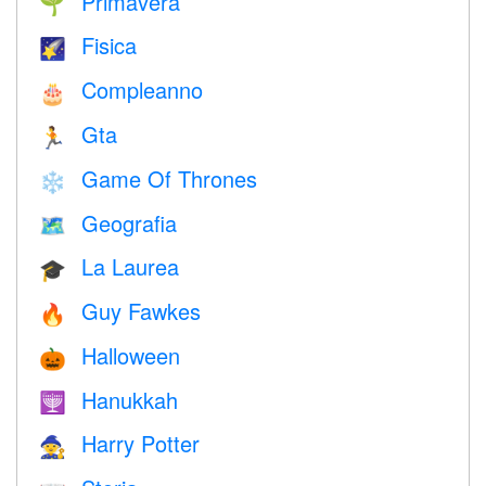
Primavera
🌱
Fisica
🌠
Compleanno
🎂
Gta
🏃
Game Of Thrones
❄️
Geografia
🗺
La Laurea
🎓
Guy Fawkes
🔥
Halloween
🎃
Hanukkah
🕎
Harry Potter
🧙