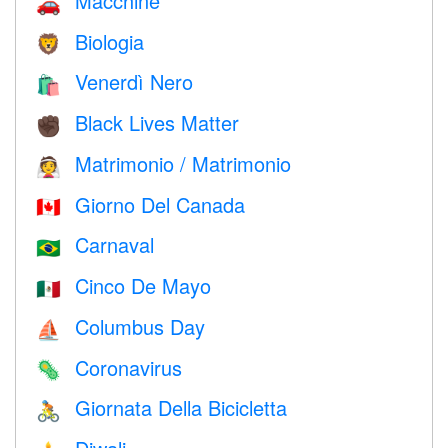
Macchine
🚗
Biologia
🦁
Venerdì Nero
🛍
Black Lives Matter
✊🏿
Matrimonio / Matrimonio
👰
Giorno Del Canada
🇨🇦
Carnaval
🇧🇷
Cinco De Mayo
🇲🇽
Columbus Day
⛵️
Coronavirus
🦠
Giornata Della Bicicletta
🚴