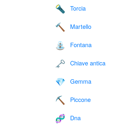
Torcia
🔦
Martello
🔨
Fontana
⛲
Chiave antica
🗝️
Gemma
💎
Piccone
⛏️
Dna
🧬