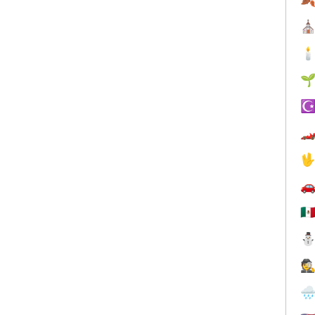
⛪


☪



🇲
🕵
