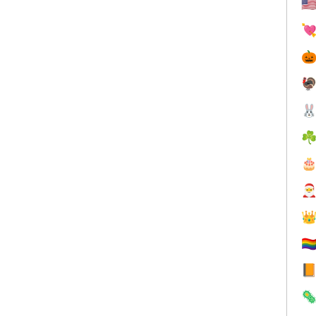
🇺




☘



🏳️‍

