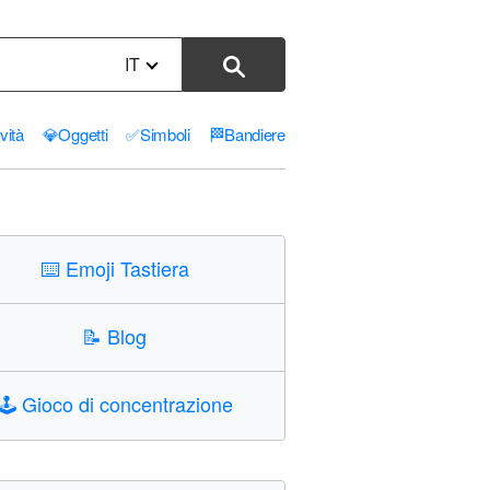
IT
ività
💎
Oggetti
✅
Simboli
🏁
Bandiere
⌨️
Emoji Tastiera
📝
Blog
🕹️
Gioco di concentrazione