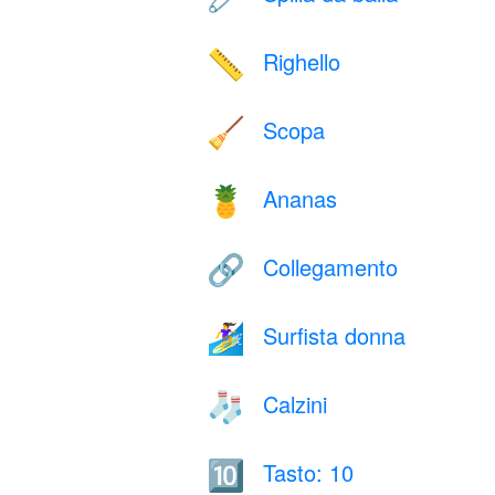
Righello
📏
Scopa
🧹
Ananas
🍍
Collegamento
🔗
Surfista donna
🏄‍♀️
Calzini
🧦
Tasto: 10
🔟