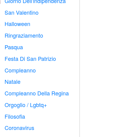
Giorno Dell'indipendenza

San Valentino

Halloween

Ringraziamento

Pasqua

Festa Di San Patrizio
️
Compleanno

Natale

Compleanno Della Regina

Orgoglio / Lgbtq+

Filosofia

Coronavirus
