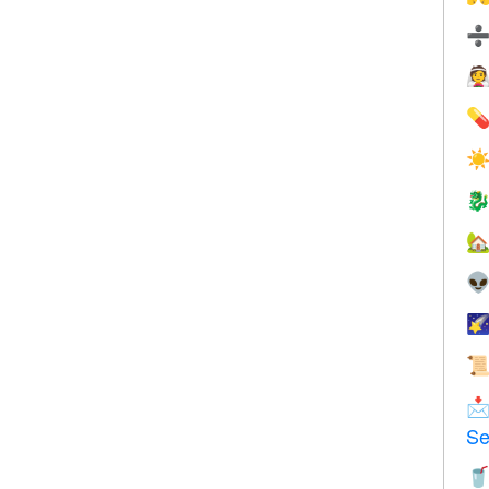


☀






Se
