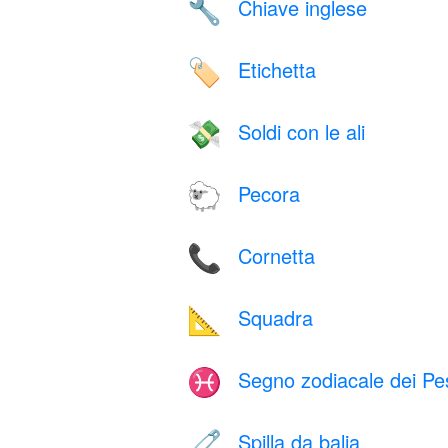
Chiave inglese
🔧
Etichetta
🏷️
Soldi con le ali
💸
Pecora
🐑
Cornetta
📞
Squadra
📐
Segno zodiacale dei Pe
♓
Spilla da balia
🧷