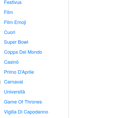
Festivus

Film

Film Emoji

Cuori

Super Bowl

Coppa Del Mondo
⚽
Casinò

Primo D'Aprile
️
Carnaval

Università

Game Of Thrones
️
Vigilia Di Capodanno
