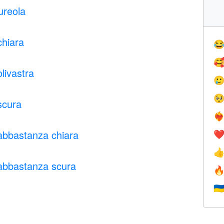
ureola
chiara


livastra


scura
❤️‍
 abbastanza chiara
❤

 abbastanza scura

🇺