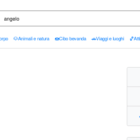
orpo
🐶
Animali e natura
🍩
Cibo bevanda
🚗
Viaggi e luoghi
🏀
Att