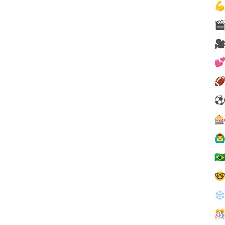






🙆‍♂
🇧

❄
