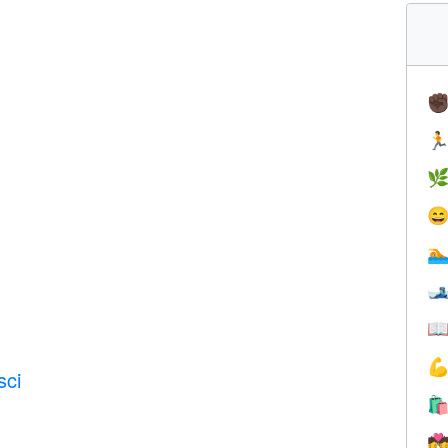
✊







sci

