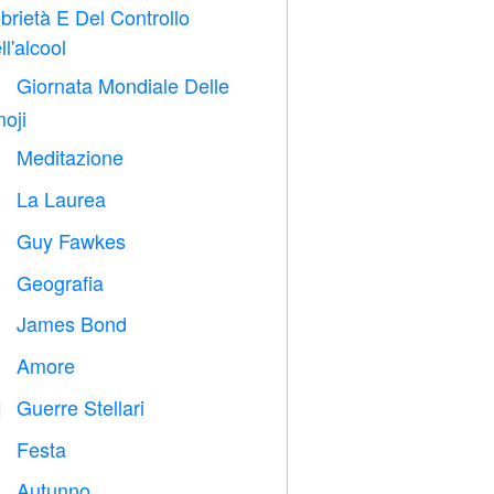
brietà E Del Controllo
ll'alcool
Giornata Mondiale Delle

oji
Meditazione

La Laurea

Guy Fawkes

Geografia

James Bond

Amore
️
Guerre Stellari

Festa

Autunno
