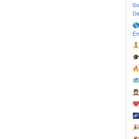
So
De

Em





❤️


