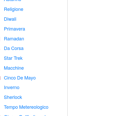
Religione
️
Diwali

Primavera

Ramadan
️
Da Corsa

Star Trek

Macchine

Cinco De Mayo

Inverno
⛄
Sherlock
️
Tempo Metereologico
