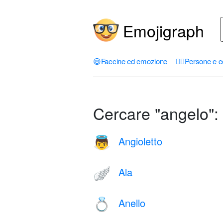
Emojigraph
😃
Faccine ed emozione
🤦‍♀️
Persone e c
Cercare "angelo":
Angioletto
👼
Ala
🪽
Anello
💍