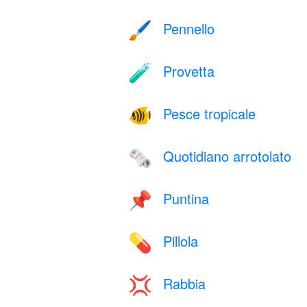
Pennello
🖌️
Provetta
🧪
Pesce tropicale
🐠
Quotidiano arrotolato
🗞️
Puntina
📌
Pillola
💊
Rabbia
💢