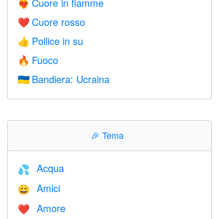
Cuore in fiamme
❤️‍🔥
Cuore rosso
❤️
Pollice in su
👍
Fuoco
🔥
Bandiera: Ucraina
🇺🇦
🎉
Tema
Acqua
💦
Amici
😄
Amore
❤️️