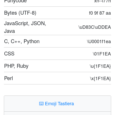
Punycode
xn--i77h
Bytes (UTF-8)
f0 9f 87 aa
JavaScript, JSON,
\uD83C\uDDEA
Java
C, C++, Python
\U0001f1ea
CSS
\01F1EA
PHP, Ruby
\u{1F1EA}
Perl
\x{1F1EA}
⌨️
Emoji Tastiera