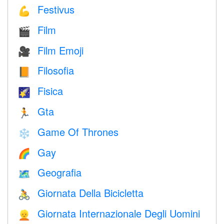
Festivus
💪
Film
🎬
Film Emoji
🎥
Filosofia
📙
Fisica
🌠
Gta
🏃
Game Of Thrones
❄️
Gay
🌈
Geografia
🗺
Giornata Della Bicicletta
🚴
Giornata Internazionale Degli Uomini
👱