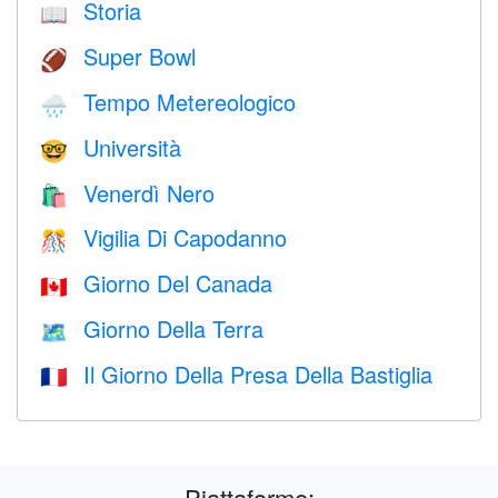
Storia
📖
Super Bowl
🏈
Tempo Metereologico
🌧
Università
🤓
Venerdì Nero
🛍
Vigilia Di Capodanno
🎊
Giorno Del Canada
🇨🇦
Giorno Della Terra
🗺️
Il Giorno Della Presa Della Bastiglia
🇫🇷
Piattaforme: