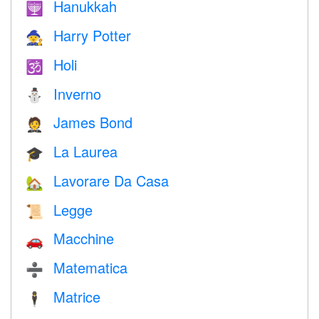
Hanukkah
🕎
Harry Potter
🧙
Holi
🕉
Inverno
⛄
James Bond
🤵
La Laurea
🎓
Lavorare Da Casa
🏡
Legge
📜
Macchine
🚗
Matematica
➗
Matrice
🕴️