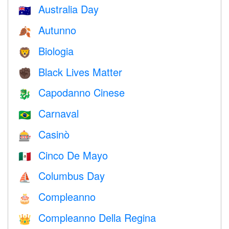
Australia Day
🇦🇺
Autunno
🍂
Biologia
🦁
Black Lives Matter
✊🏿
Capodanno Cinese
🐉
Carnaval
🇧🇷
Casinò
🎰
Cinco De Mayo
🇲🇽
Columbus Day
⛵️
Compleanno
🎂
Compleanno Della Regina
👑