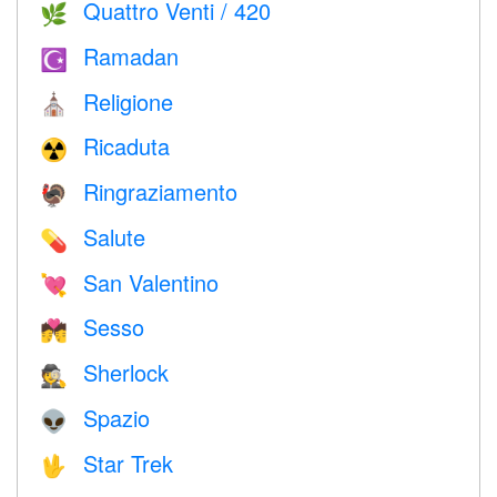
Quattro Venti / 420
🌿
Ramadan
☪️
Religione
⛪️
Ricaduta
☢️
Ringraziamento
🦃
Salute
💊
San Valentino
💘
Sesso
💏
Sherlock
🕵️
Spazio
👽
Star Trek
🖖