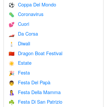
Coppa Del Mondo
⚽
Coronavirus
🦠
Cuori
💕
Da Corsa
🏎
Diwali
🕯
Dragon Boat Festival
🇨🇳
Estate
☀️
Festa
🎉
Festa Del Papà
👨
Festa Della Mamma
🤱
Festa Di San Patrizio
☘️