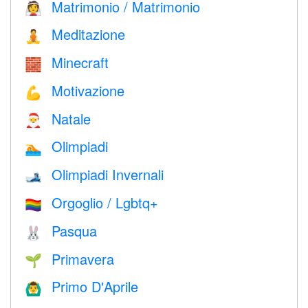
Matrimonio / Matrimonio
👰
Meditazione
🧘
Minecraft
🧱
Motivazione
💪
Natale
🎅
Olimpiadi
🏊
Olimpiadi Invernali
🎿
Orgoglio / Lgbtq+
🏳️‍🌈
Pasqua
🐰
Primavera
🌱
Primo D'Aprile
🙆‍♂️