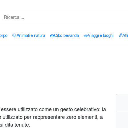
orpo
🐶
Animali e natura
🍩
Cibo bevanda
🚗
Viaggi e luoghi
🏀
Att
essere utilizzato come un gesto celebrativo: la
tilizzato per rappresentare zero elementi, a
i dita tenute.