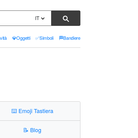
IT
ività
💎
Oggetti
✅
Simboli
🏁
Bandiere
⌨️
Emoji Tastiera
📝
Blog