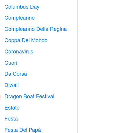
Columbus Day
️
Compleanno

Compleanno Della Regina

Coppa Del Mondo
⚽
Coronavirus

Cuori

Da Corsa

Diwali

Dragon Boat Festival

Estate
️
Festa

Festa Del Papà
