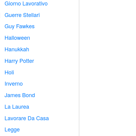
Giorno Lavorativo
️
Guerre Stellari

Guy Fawkes

Halloween

Hanukkah

Harry Potter

Holi

Inverno
⛄
James Bond

La Laurea

Lavorare Da Casa

Legge
