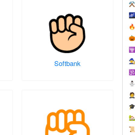
⚒





Softbank




