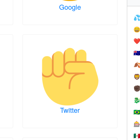
Google


❤️
🇦


✊

Twitter
🇧

🇲