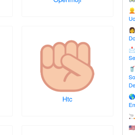

Uo

Do

Se

So
De

Htc
Em

🇺