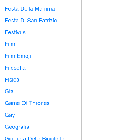
Festa Della Mamma

Festa Di San Patrizio
️
Festivus

Film

Film Emoji

Filosofia

Fisica

Gta

Game Of Thrones
️
Gay

Geografia

Giornata Della Bicicletta
