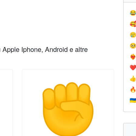




Apple Iphone, Android e altre
❤️‍
❤


🇺