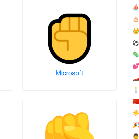
⛵




Microsoft


🇨
☀

