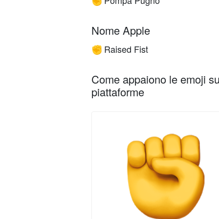
Pompa Pugno
✊
Nome Apple
Raised Fist
✊
Come appaiono le emoji su 
piattaforme