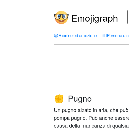
Emojigraph
😃
Faccine ed emozione
🤦‍♀️
Persone e c
Pugno
✊
Un pugno alzato in aria, che può 
pompa pugno. Può anche essere u
causa della mancanza di qualsias