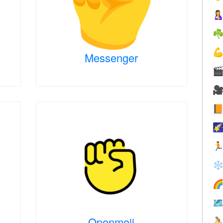

☘

Messenger





❄


Openmoji
