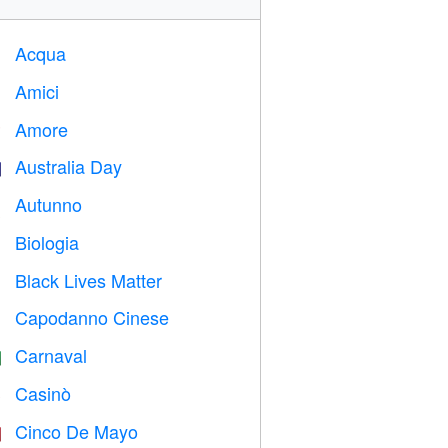
Acqua

Amici

Amore
️
Australia Day

Autunno

Biologia

Black Lives Matter

Capodanno Cinese

Carnaval

Casinò

Cinco De Mayo
