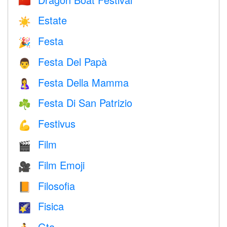
🇨🇳
Estate
☀️
Festa
🎉
Festa Del Papà
👨
Festa Della Mamma
🤱
Festa Di San Patrizio
☘️
Festivus
💪
Film
🎬
Film Emoji
🎥
Filosofia
📙
Fisica
🌠
Gta