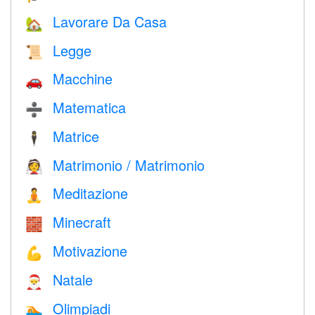
Lavorare Da Casa
🏡
Legge
📜
Macchine
🚗
Matematica
➗
Matrice
🕴️
Matrimonio / Matrimonio
👰
Meditazione
🧘
Minecraft
🧱
Motivazione
💪
Natale
🎅
Olimpiadi
🏊