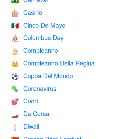
🇧🇷
Casinò
🎰
Cinco De Mayo
🇲🇽
Columbus Day
⛵️
Compleanno
🎂
Compleanno Della Regina
👑
Coppa Del Mondo
⚽
Coronavirus
🦠
Cuori
💕
Da Corsa
🏎
Diwali
🕯
Dragon Boat Festival