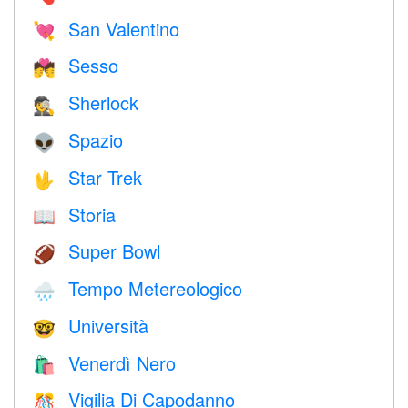
San Valentino
💘
Sesso
💏
Sherlock
🕵️
Spazio
👽
Star Trek
🖖
Storia
📖
Super Bowl
🏈
Tempo Metereologico
🌧
Università
🤓
Venerdì Nero
🛍
Vigilia Di Capodanno
🎊