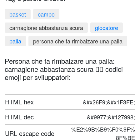
basket
campo
carnagione abbastanza scura
giocatore
palla
persona che fa rimbalzare una palla
Persona che fa rimbalzare una palla:
carnagione abbastanza scura ⛹🏾 codici
emoji per sviluppatori:
HTML hex
&#x26F9;&#x1F3FE;
HTML dec
&#9977;&#127998;
%E2%9B%B9%F0%9F%
URL escape code
8F%BE