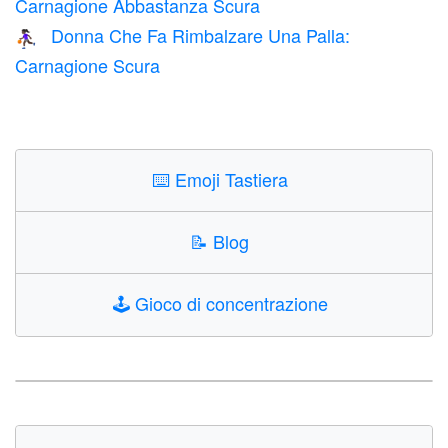
Carnagione Abbastanza Scura
Donna Che Fa Rimbalzare Una Palla:
⛹🏿‍♀️
Carnagione Scura
⌨️
Emoji Tastiera
📝
Blog
🕹️
Gioco di concentrazione