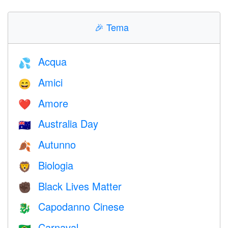
🎉
Tema
Acqua
💦
Amici
😄
Amore
❤️️
Australia Day
🇦🇺
Autunno
🍂
Biologia
🦁
Black Lives Matter
✊🏿
Capodanno Cinese
🐉
Carnaval