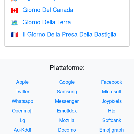
Giorno Del Canada
🇨🇦
Giorno Della Terra
🗺️
Il Giorno Della Presa Della Bastiglia
🇫🇷
Piattaforme:
Apple
Google
Facebook
Twitter
Samsung
Microsoft
Whatsapp
Messenger
Joypixels
Openmoji
Emojidex
Htc
Lg
Mozilla
Softbank
Au-Kddi
Docomo
Emojigraph