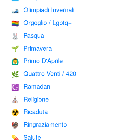
Olimpiadi Invernali
🎿
Orgoglio / Lgbtq+
🏳️‍🌈
Pasqua
🐰
Primavera
🌱
Primo D'Aprile
🙆‍♂️
Quattro Venti / 420
🌿
Ramadan
☪️
Religione
⛪️
Ricaduta
☢️
Ringraziamento
🦃
Salute
💊