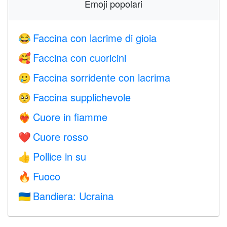
Emoji popolari
Faccina con lacrime di gioia
😂
Faccina con cuoricini
🥰
Faccina sorridente con lacrima
🥲
Faccina supplichevole
🥺
Cuore in fiamme
❤️‍🔥
Cuore rosso
❤️
Pollice in su
👍
Fuoco
🔥
Bandiera: Ucraina
🇺🇦