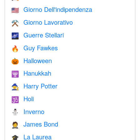
Giorno Dell'indipendenza
🇺🇸
Giorno Lavorativo
⚒️
Guerre Stellari
🌌
Guy Fawkes
🔥
Halloween
🎃
Hanukkah
🕎
Harry Potter
🧙
Holi
🕉
Inverno
⛄
James Bond
🤵
La Laurea
🎓