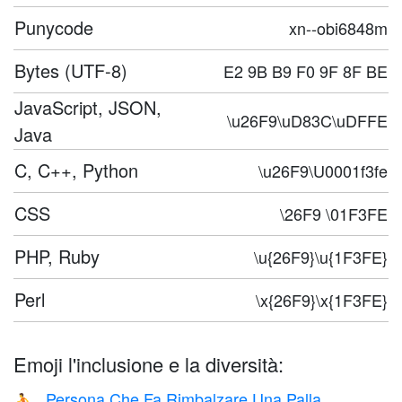
Punycode
xn--obi6848m
Bytes (UTF-8)
E2 9B B9 F0 9F 8F BE
JavaScript, JSON,
\u26F9\uD83C\uDFFE
Java
C, C++, Python
\u26F9\U0001f3fe
CSS
\26F9 \01F3FE
PHP, Ruby
\u{26F9}\u{1F3FE}
Perl
\x{26F9}\x{1F3FE}
Emoji l'inclusione e la diversità:
Persona Che Fa Rimbalzare Una Palla
⛹️