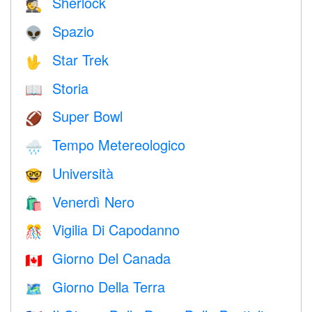
Sherlock
🕵️
Spazio
👽
Star Trek
🖖
Storia
📖
Super Bowl
🏈
Tempo Metereologico
🌧
Università
🤓
Venerdì Nero
🛍
Vigilia Di Capodanno
🎊
Giorno Del Canada
🇨🇦
Giorno Della Terra
🗺️