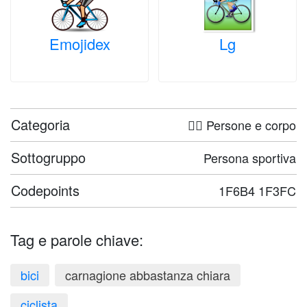
Emojidex
Lg
Categoria
🤦‍♀️ Persone e corpo
Sottogruppo
Persona sportiva
Codepoints
1F6B4 1F3FC
Tag e parole chiave:
bici
carnagione abbastanza chiara
ciclista