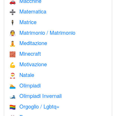
Macchine
🚗
Matematica
➗
Matrice
🕴️
Matrimonio / Matrimonio
👰
Meditazione
🧘
Minecraft
🧱
Motivazione
💪
Natale
🎅
Olimpiadi
🏊
Olimpiadi Invernali
🎿
Orgoglio / Lgbtq+
🏳️‍🌈