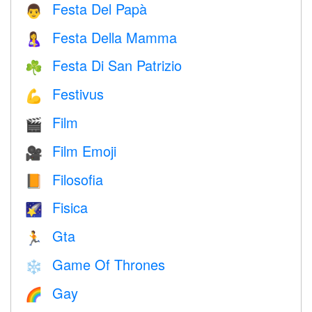
Festa Del Papà
👨
Festa Della Mamma
🤱
Festa Di San Patrizio
☘️
Festivus
💪
Film
🎬
Film Emoji
🎥
Filosofia
📙
Fisica
🌠
Gta
🏃
Game Of Thrones
❄️
Gay
🌈