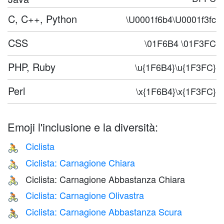
C, C++, Python
\U0001f6b4\U0001f3fc
CSS
\01F6B4 \01F3FC
PHP, Ruby
\u{1F6B4}\u{1F3FC}
Perl
\x{1F6B4}\x{1F3FC}
Emoji l'inclusione e la diversità:
Ciclista
🚴
Ciclista: Carnagione Chiara
🚴🏻
Ciclista: Carnagione Abbastanza Chiara
🚴🏼
Ciclista: Carnagione Olivastra
🚴🏽
Ciclista: Carnagione Abbastanza Scura
🚴🏾