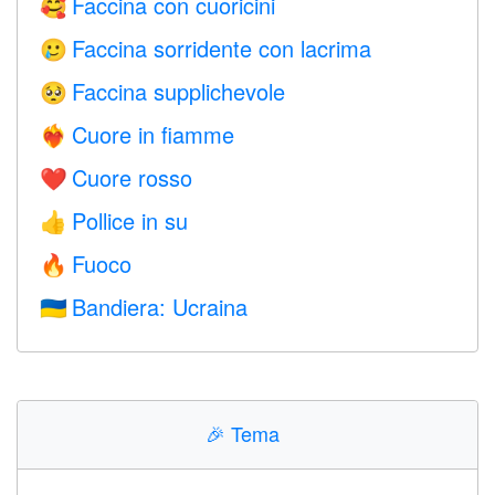
Faccina con cuoricini
🥰
Faccina sorridente con lacrima
🥲
Faccina supplichevole
🥺
Cuore in fiamme
❤️‍🔥
Cuore rosso
❤️
Pollice in su
👍
Fuoco
🔥
Bandiera: Ucraina
🇺🇦
🎉
Tema