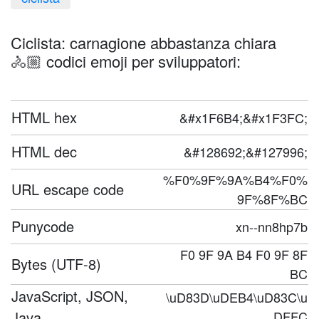
Ciclista: carnagione abbastanza chiara
🚴🏼 codici emoji per sviluppatori:
HTML hex
&#x1F6B4;&#x1F3FC;
HTML dec
&#128692;&#127996;
%F0%9F%9A%B4%F0%
URL escape code
9F%8F%BC
Punycode
xn--nn8hp7b
F0 9F 9A B4 F0 9F 8F
Bytes (UTF-8)
BC
JavaScript, JSON,
\uD83D\uDEB4\uD83C\u
Java
DFFC