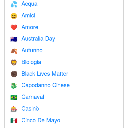
Acqua
💦
Amici
😄
Amore
❤️️
Australia Day
🇦🇺
Autunno
🍂
Biologia
🦁
Black Lives Matter
✊🏿
Capodanno Cinese
🐉
Carnaval
🇧🇷
Casinò
🎰
Cinco De Mayo
🇲🇽