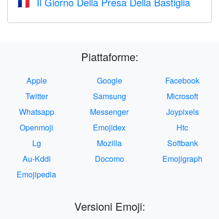
Il Giorno Della Presa Della Bastiglia
🇫🇷
Piattaforme:
Apple
Google
Facebook
Twitter
Samsung
Microsoft
Whatsapp
Messenger
Joypixels
Openmoji
Emojidex
Htc
Lg
Mozilla
Softbank
Au-Kddi
Docomo
Emojigraph
Emojipedia
Versioni Emoji: