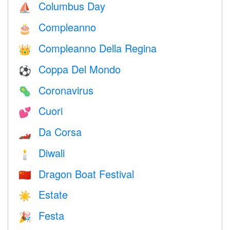
Columbus Day
⛵️
Compleanno
🎂
Compleanno Della Regina
👑
Coppa Del Mondo
⚽
Coronavirus
🦠
Cuori
💕
Da Corsa
🏎
Diwali
🕯
Dragon Boat Festival
🇨🇳
Estate
☀️
Festa
🎉