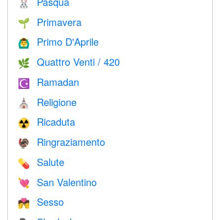
Pasqua
🐰
Primavera
🌱
Primo D'Aprile
🙆‍♂️
Quattro Venti / 420
🌿
Ramadan
☪️
Religione
⛪️
Ricaduta
☢️
Ringraziamento
🦃
Salute
💊
San Valentino
💘
Sesso
💏