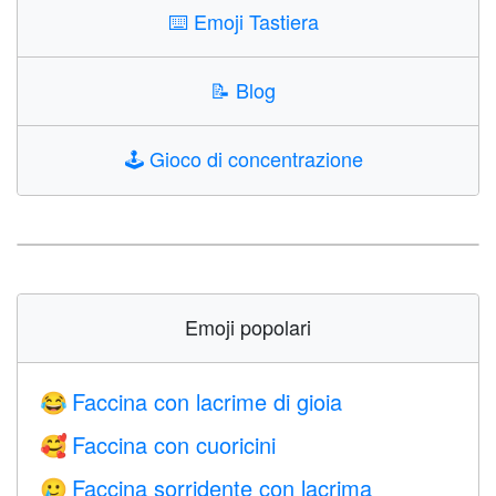
⌨️
Emoji Tastiera
📝
Blog
🕹️
Gioco di concentrazione
Emoji popolari
Faccina con lacrime di gioia
😂
Faccina con cuoricini
🥰
Faccina sorridente con lacrima
🥲