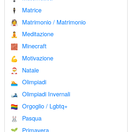
Matrice
🕴️
Matrimonio / Matrimonio
👰
Meditazione
🧘
Minecraft
🧱
Motivazione
💪
Natale
🎅
Olimpiadi
🏊
Olimpiadi Invernali
🎿
Orgoglio / Lgbtq+
🏳️‍🌈
Pasqua
🐰
Primavera
🌱