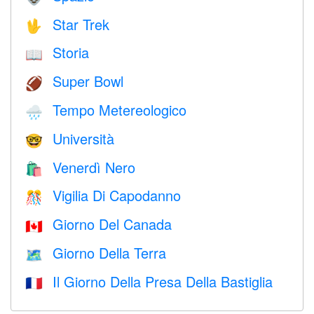
Star Trek
🖖
Storia
📖
Super Bowl
🏈
Tempo Metereologico
🌧
Università
🤓
Venerdì Nero
🛍
Vigilia Di Capodanno
🎊
Giorno Del Canada
🇨🇦
Giorno Della Terra
🗺️
Il Giorno Della Presa Della Bastiglia
🇫🇷