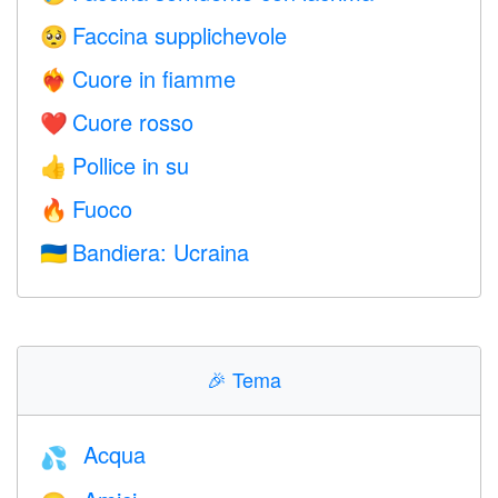
Faccina supplichevole
🥺
Cuore in fiamme
❤️‍🔥
Cuore rosso
❤️
Pollice in su
👍
Fuoco
🔥
Bandiera: Ucraina
🇺🇦
🎉
Tema
Acqua
💦