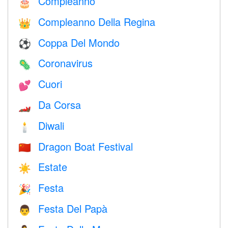
Compleanno
🎂
Compleanno Della Regina
👑
Coppa Del Mondo
⚽
Coronavirus
🦠
Cuori
💕
Da Corsa
🏎
Diwali
🕯
Dragon Boat Festival
🇨🇳
Estate
☀️
Festa
🎉
Festa Del Papà
👨