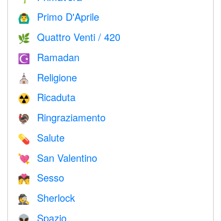
Primo D'Aprile
🙆‍♂️
Quattro Venti / 420
🌿
Ramadan
☪️
Religione
⛪️
Ricaduta
☢️
Ringraziamento
🦃
Salute
💊
San Valentino
💘
Sesso
💏
Sherlock
🕵️
Spazio
👽