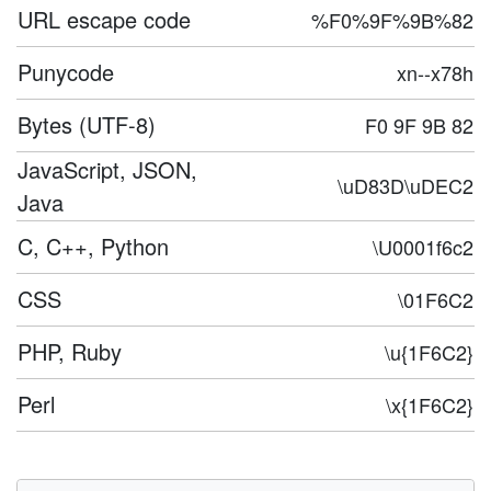
URL escape code
%F0%9F%9B%82
Punycode
xn--x78h
Bytes (UTF-8)
F0 9F 9B 82
JavaScript, JSON,
\uD83D\uDEC2
Java
C, C++, Python
\U0001f6c2
CSS
\01F6C2
PHP, Ruby
\u{1F6C2}
Perl
\x{1F6C2}