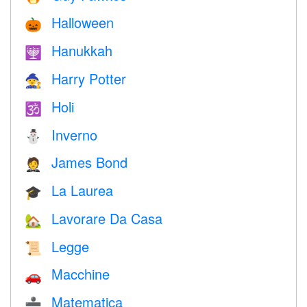
Halloween
🎃
Hanukkah
🕎
Harry Potter
🧙
Holi
🕉
Inverno
⛄
James Bond
🤵
La Laurea
🎓
Lavorare Da Casa
🏡
Legge
📜
Macchine
🚗
Matematica
➗