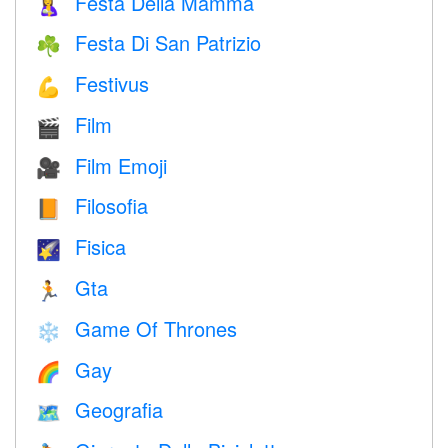
Festa Della Mamma
🤱
Festa Di San Patrizio
☘️
Festivus
💪
Film
🎬
Film Emoji
🎥
Filosofia
📙
Fisica
🌠
Gta
🏃
Game Of Thrones
❄️
Gay
🌈
Geografia
🗺