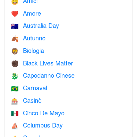
Amici
😄
Amore
❤️️
Australia Day
🇦🇺
Autunno
🍂
Biologia
🦁
Black Lives Matter
✊🏿
Capodanno Cinese
🐉
Carnaval
🇧🇷
Casinò
🎰
Cinco De Mayo
🇲🇽
Columbus Day
⛵️