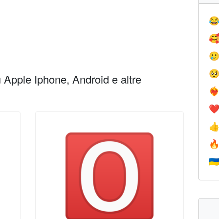




Apple Iphone, Android e altre
❤️‍
❤


🇺