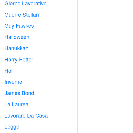
Giorno Lavorativo
️
Guerre Stellari

Guy Fawkes

Halloween

Hanukkah

Harry Potter

Holi

Inverno
⛄
James Bond

La Laurea

Lavorare Da Casa

Legge
