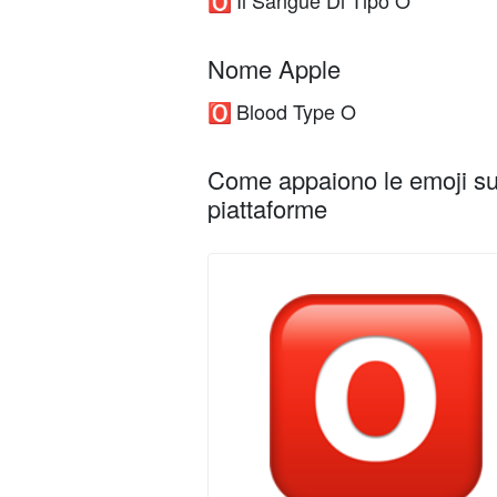
Il Sangue Di Tipo O
🅾️
Nome Apple
Blood Type O
🅾️
Come appaiono le emoji su 
piattaforme