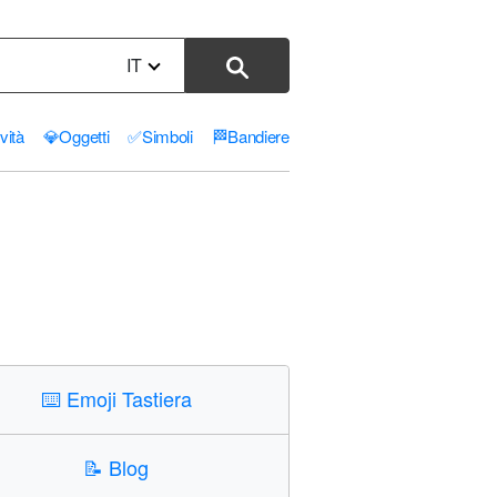
IT
ività
💎
Oggetti
✅
Simboli
🏁
Bandiere
⌨️
Emoji Tastiera
📝
Blog