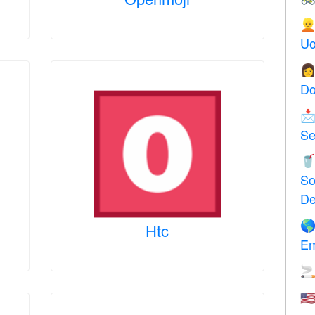

Uo

Do

Se

So
De

Htc
Em

🇺