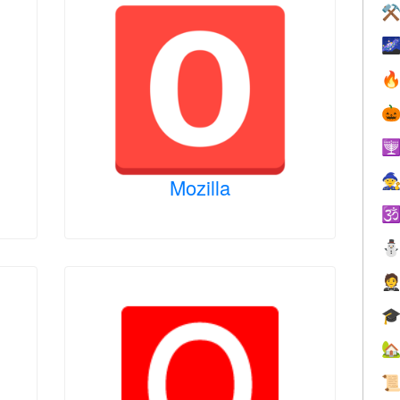
⚒





Mozilla




