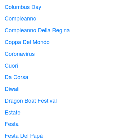
Columbus Day
️
Compleanno

Compleanno Della Regina

Coppa Del Mondo
⚽
Coronavirus

Cuori

Da Corsa

Diwali

Dragon Boat Festival

Estate
️
Festa

Festa Del Papà
