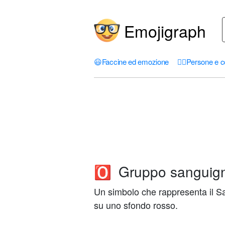
Emojigraph
😃
Faccine ed emozione
🤦‍♀️
Persone e c
Gruppo sanguig
🅾️
Un simbolo che rappresenta il Sa
su uno sfondo rosso.