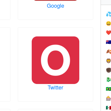
Google


❤️
🇦


✊

Twitter
🇧

🇲