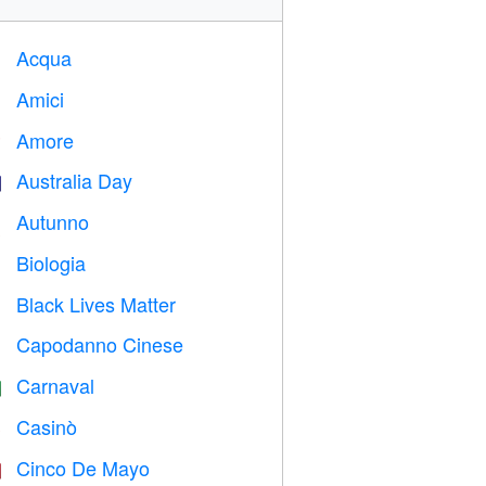
Acqua

Amici

Amore
️
Australia Day

Autunno

Biologia

Black Lives Matter

Capodanno Cinese

Carnaval

Casinò

Cinco De Mayo
