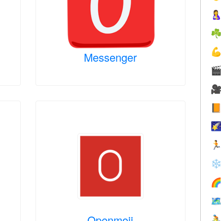

☘

Messenger





❄


Openmoji
