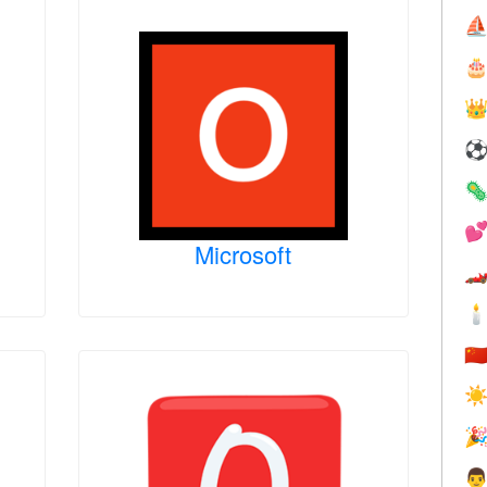
⛵




Microsoft


🇨
☀

