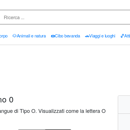
orpo
🐶
Animali e natura
🍩
Cibo bevanda
🚗
Viaggi e luoghi
🏀
Att
no 0
ngue di Tipo O. Visualizzati come la lettera O