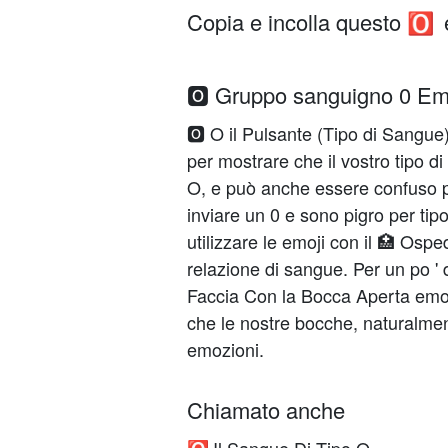
Copia e incolla questo
🅾️
🅾️ Gruppo sanguigno 0 Emo
🅾️ O il Pulsante (Tipo di Sangue)
per mostrare che il vostro tipo d
O, e può anche essere confuso p
inviare un 0 e sono pigro per tip
utilizzare le emoji con il 🏥 Osp
relazione di sangue. Per un po ' 
Faccia Con la Bocca Aperta emo
che le nostre bocche, naturalme
emozioni.
Chiamato anche