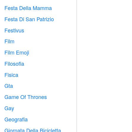
Festa Della Mamma

Festa Di San Patrizio
️
Festivus

Film

Film Emoji

Filosofia

Fisica

Gta

Game Of Thrones
️
Gay

Geografia

Giornata Della Bicicletta
