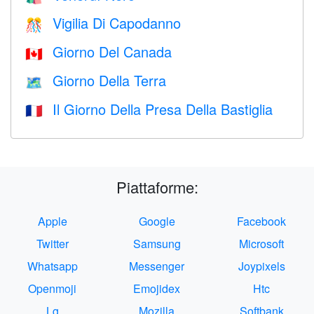
Vigilia Di Capodanno
🎊
Giorno Del Canada
🇨🇦
Giorno Della Terra
🗺️
Il Giorno Della Presa Della Bastiglia
🇫🇷
Piattaforme:
Apple
Google
Facebook
Twitter
Samsung
Microsoft
Whatsapp
Messenger
Joypixels
Openmoji
Emojidex
Htc
Lg
Mozilla
Softbank