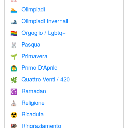
Olimpiadi
🏊
Olimpiadi Invernali
🎿
Orgoglio / Lgbtq+
🏳️‍🌈
Pasqua
🐰
Primavera
🌱
Primo D'Aprile
🙆‍♂️
Quattro Venti / 420
🌿
Ramadan
☪️
Religione
⛪️
Ricaduta
☢️
Ringraziamento
🦃