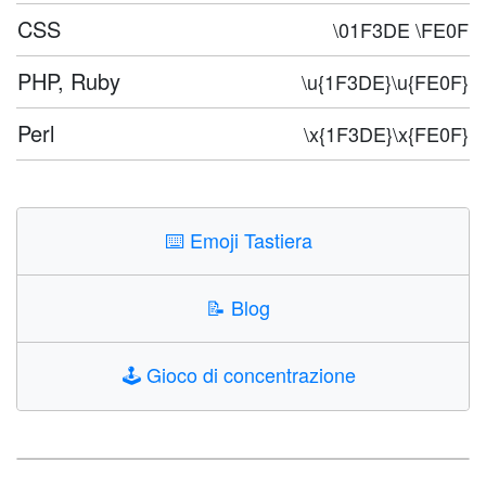
CSS
\01F3DE \FE0F
PHP, Ruby
\u{1F3DE}\u{FE0F}
Perl
\x{1F3DE}\x{FE0F}
⌨️
Emoji Tastiera
📝
Blog
🕹️
Gioco di concentrazione