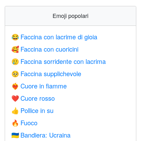
Emoji popolari
Faccina con lacrime di gioia
😂
Faccina con cuoricini
🥰
Faccina sorridente con lacrima
🥲
Faccina supplichevole
🥺
Cuore in fiamme
❤️‍🔥
Cuore rosso
❤️
Pollice in su
👍
Fuoco
🔥
Bandiera: Ucraina
🇺🇦