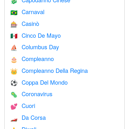
🐉
Carnaval
🇧🇷
Casinò
🎰
Cinco De Mayo
🇲🇽
Columbus Day
⛵️
Compleanno
🎂
Compleanno Della Regina
👑
Coppa Del Mondo
⚽
Coronavirus
🦠
Cuori
💕
Da Corsa
🏎