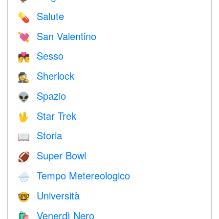
Salute
💊
San Valentino
💘
Sesso
💏
Sherlock
🕵️
Spazio
👽
Star Trek
🖖
Storia
📖
Super Bowl
🏈
Tempo Metereologico
🌧
Università
🤓
Venerdì Nero
🛍