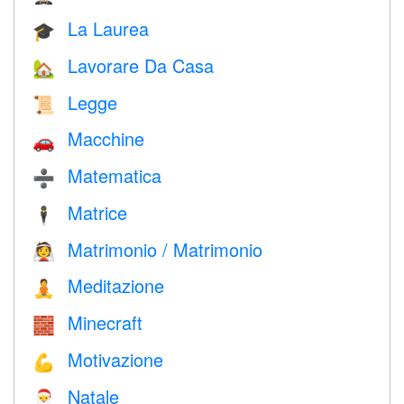
La Laurea
🎓
Lavorare Da Casa
🏡
Legge
📜
Macchine
🚗
Matematica
➗
Matrice
🕴️
Matrimonio / Matrimonio
👰
Meditazione
🧘
Minecraft
🧱
Motivazione
💪
Natale
🎅