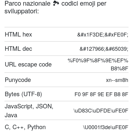
Parco nazionale 🏞️ codici emoji per
sviluppatori:
HTML hex
&#x1F3DE;&#xFE0F;
HTML dec
&#127966;&#65039;
%F0%9F%8F%9E%EF%
URL escape code
B8%8F
Punycode
xn--sm8h
Bytes (UTF-8)
F0 9F 8F 9E EF B8 8F
JavaScript, JSON,
\uD83C\uDFDE\uFE0F
Java
C, C++, Python
\U0001f3de\uFE0F