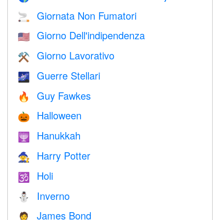
Giornata Non Fumatori
🚬
Giorno Dell'indipendenza
🇺🇸
Giorno Lavorativo
⚒️
Guerre Stellari
🌌
Guy Fawkes
🔥
Halloween
🎃
Hanukkah
🕎
Harry Potter
🧙
Holi
🕉
Inverno
⛄
James Bond
🤵