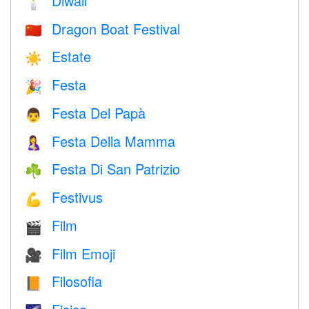
Diwali
🕯
Dragon Boat Festival
🇨🇳
Estate
☀️
Festa
🎉
Festa Del Papà
👨
Festa Della Mamma
🤱
Festa Di San Patrizio
☘️
Festivus
💪
Film
🎬
Film Emoji
🎥
Filosofia
📙