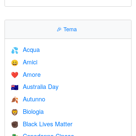
🎉
Tema
Acqua
💦
Amici
😄
Amore
❤️️
Australia Day
🇦🇺
Autunno
🍂
Biologia
🦁
Black Lives Matter
✊🏿
Capodanno Cinese