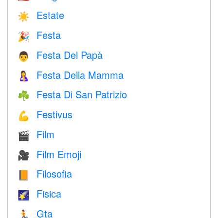
Estate
☀️
Festa
🎉
Festa Del Papà
👨
Festa Della Mamma
🤱
Festa Di San Patrizio
☘️
Festivus
💪
Film
🎬
Film Emoji
🎥
Filosofia
📙
Fisica
🌠
Gta
🏃