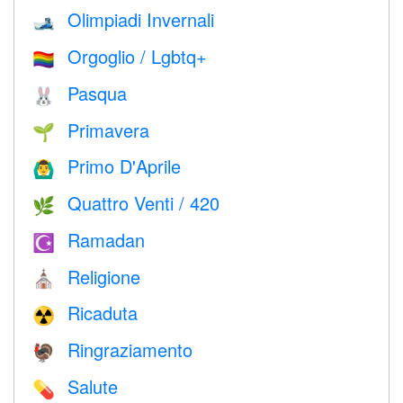
Olimpiadi Invernali
🎿
Orgoglio / Lgbtq+
🏳️‍🌈
Pasqua
🐰
Primavera
🌱
Primo D'Aprile
🙆‍♂️
Quattro Venti / 420
🌿
Ramadan
☪️
Religione
⛪️
Ricaduta
☢️
Ringraziamento
🦃
Salute
💊