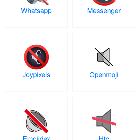
Whatsapp
Messenger
Joypixels
Openmoji
Emojidex
Htc