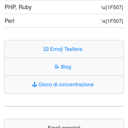
PHP, Ruby
\u{1F507}
Perl
\x{1F507}
⌨️
Emoji Tastiera
📝
Blog
🕹️
Gioco di concentrazione
Emoji popolari