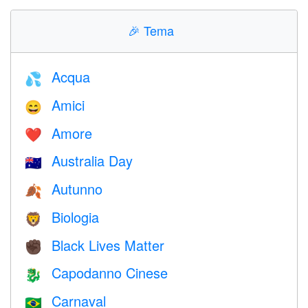
🎉
Tema
Acqua
💦
Amici
😄
Amore
❤️️
Australia Day
🇦🇺
Autunno
🍂
Biologia
🦁
Black Lives Matter
✊🏿
Capodanno Cinese
🐉
Carnaval
🇧🇷