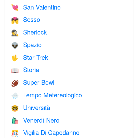
San Valentino
💘
Sesso
💏
Sherlock
🕵️
Spazio
👽
Star Trek
🖖
Storia
📖
Super Bowl
🏈
Tempo Metereologico
🌧
Università
🤓
Venerdì Nero
🛍
Vigilia Di Capodanno
🎊