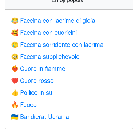
Faccina con lacrime di gioia
😂
Faccina con cuoricini
🥰
Faccina sorridente con lacrima
🥲
Faccina supplichevole
🥺
Cuore in fiamme
❤️‍🔥
Cuore rosso
❤️
Pollice in su
👍
Fuoco
🔥
Bandiera: Ucraina
🇺🇦