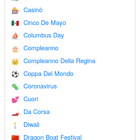
Casinò
🎰
Cinco De Mayo
🇲🇽
Columbus Day
⛵️
Compleanno
🎂
Compleanno Della Regina
👑
Coppa Del Mondo
⚽
Coronavirus
🦠
Cuori
💕
Da Corsa
🏎
Diwali
🕯
Dragon Boat Festival
🇨🇳