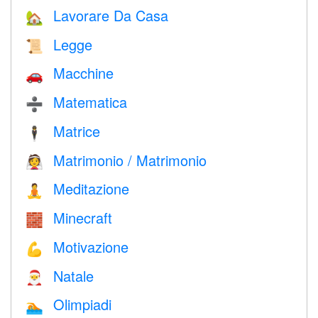
Lavorare Da Casa
🏡
Legge
📜
Macchine
🚗
Matematica
➗
Matrice
🕴️
Matrimonio / Matrimonio
👰
Meditazione
🧘
Minecraft
🧱
Motivazione
💪
Natale
🎅
Olimpiadi
🏊