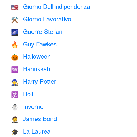
Giorno Dell'indipendenza
🇺🇸
Giorno Lavorativo
⚒️
Guerre Stellari
🌌
Guy Fawkes
🔥
Halloween
🎃
Hanukkah
🕎
Harry Potter
🧙
Holi
🕉
Inverno
⛄
James Bond
🤵
La Laurea
🎓