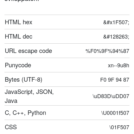
HTML hex
&#x1F507;
HTML dec
&#128263;
URL escape code
%F0%9F%94%87
Punycode
xn--9u8h
Bytes (UTF-8)
F0 9F 94 87
JavaScript, JSON,
\uD83D\uDD07
Java
C, C++, Python
\U0001f507
CSS
\01F507