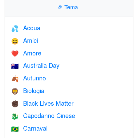
🎉
Tema
Acqua
💦
Amici
😄
Amore
❤️️
Australia Day
🇦🇺
Autunno
🍂
Biologia
🦁
Black Lives Matter
✊🏿
Capodanno Cinese
🐉
Carnaval
🇧🇷