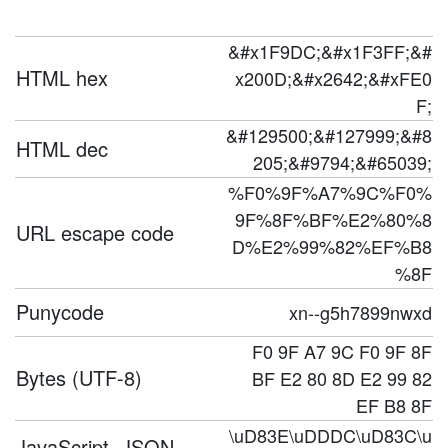
&#x1F9DC;&#x1F3FF;&#
HTML hex
x200D;&#x2642;&#xFE0
F;
&#129500;&#127999;&#8
HTML dec
205;&#9794;&#65039;
%F0%9F%A7%9C%F0%
9F%8F%BF%E2%80%8
URL escape code
D%E2%99%82%EF%B8
%8F
Punycode
xn--g5h7899nwxd
F0 9F A7 9C F0 9F 8F
Bytes (UTF-8)
BF E2 80 8D E2 99 82
EF B8 8F
\uD83E\uDDDC\uD83C\u
JavaScript, JSON,