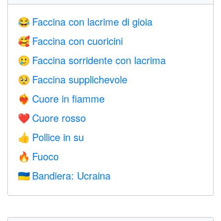
Faccina con lacrime di gioia
😂
Faccina con cuoricini
🥰
Faccina sorridente con lacrima
🥲
Faccina supplichevole
🥺
Cuore in fiamme
❤️‍🔥
Cuore rosso
❤️
Pollice in su
👍
Fuoco
🔥
Bandiera: Ucraina
🇺🇦