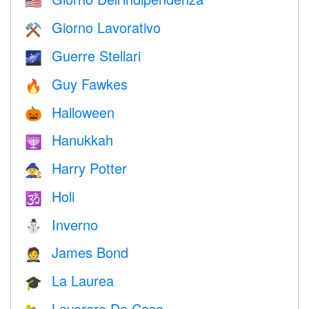
🇺🇸
Giorno Lavorativo
⚒️
Guerre Stellari
🌌
Guy Fawkes
🔥
Halloween
🎃
Hanukkah
🕎
Harry Potter
🧙
Holi
🕉
Inverno
⛄
James Bond
🤵
La Laurea
🎓
Lavorare Da Casa