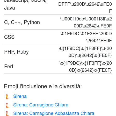
DFFF\u200D\u2642\uFE0
Java
F
\U0001f9dc\U0001f3ff\u2
C, C++, Python
00D\u2642\uFE0F
\01F9DC \01F3FF \200D
CSS
\2642 \FE0F
\u{1F9DC}\u{1F3FF}\u{20
PHP, Ruby
0D}\u{2642}\u{FE0F}
\x{1F9DC}\x{1F3FF}\x{20
Perl
0D}\x{2642}\x{FE0F}
Emoji l'inclusione e la diversità:
Sirena
🧜
Sirena: Carnagione Chiara
🧜🏻
Sirena: Carnagione Abbastanza Chiara
🧜🏼