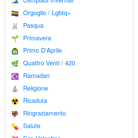
🎿
Orgoglio / Lgbtq+
🏳️‍🌈
Pasqua
🐰
Primavera
🌱
Primo D'Aprile
🙆‍♂️
Quattro Venti / 420
🌿
Ramadan
☪️
Religione
⛪️
Ricaduta
☢️
Ringraziamento
🦃
Salute
💊