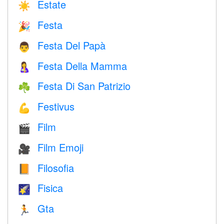
Estate
☀️
Festa
🎉
Festa Del Papà
👨
Festa Della Mamma
🤱
Festa Di San Patrizio
☘️
Festivus
💪
Film
🎬
Film Emoji
🎥
Filosofia
📙
Fisica
🌠
Gta
🏃