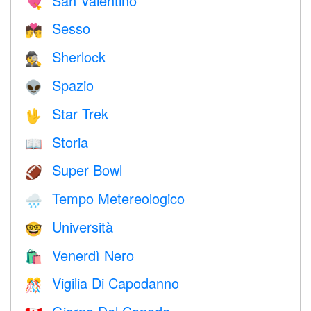
San Valentino
💘
Sesso
💏
Sherlock
🕵️
Spazio
👽
Star Trek
🖖
Storia
📖
Super Bowl
🏈
Tempo Metereologico
🌧
Università
🤓
Venerdì Nero
🛍
Vigilia Di Capodanno
🎊