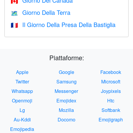
Giorno Del Canada
🇨🇦
Giorno Della Terra
🗺️
Il Giorno Della Presa Della Bastiglia
🇫🇷
Piattaforme:
Apple
Google
Facebook
Twitter
Samsung
Microsoft
Whatsapp
Messenger
Joypixels
Openmoji
Emojidex
Htc
Lg
Mozilla
Softbank
Au-Kddi
Docomo
Emojigraph
Emojipedia