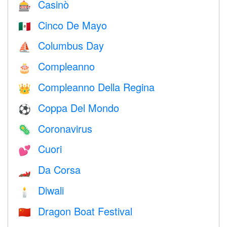
Casinò
🎰
Cinco De Mayo
🇲🇽
Columbus Day
⛵️
Compleanno
🎂
Compleanno Della Regina
👑
Coppa Del Mondo
⚽
Coronavirus
🦠
Cuori
💕
Da Corsa
🏎
Diwali
🕯
Dragon Boat Festival
🇨🇳