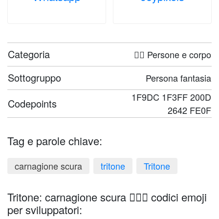
Categoria
🤦‍♀️ Persone e corpo
Sottogruppo
Persona fantasia
1F9DC 1F3FF 200D
Codepoints
2642 FE0F
Tag e parole chiave:
carnagione scura
tritone
Tritone
Tritone: carnagione scura 🧜🏿‍♂️ codici emoji
per sviluppatori: