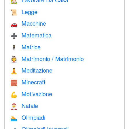
🏡
Legge
📜
Macchine
🚗
Matematica
➗
Matrice
🕴️
Matrimonio / Matrimonio
👰
Meditazione
🧘
Minecraft
🧱
Motivazione
💪
Natale
🎅
Olimpiadi
🏊
Olimpiadi Invernali