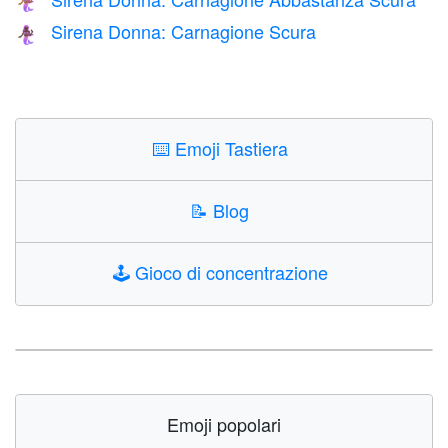
🧜🏾‍♀️
Sirena Donna: Carnagione Scura
🧜🏿‍♀️
⌨️
Emoji Tastiera
📝
Blog
🕹️
Gioco di concentrazione
Emoji popolari