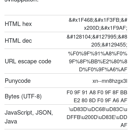
&#x1F468;&#x1F3FB;&#
HTML hex
x200D;&#x1F9AF;
&#128104;&#127995;&#8
HTML dec
205;&#129455;
%F0%9F%91%A8%F0%
URL escape code
9F%8F%BB%E2%80%8
D%F0%9F%A6%AF
Punycode
xn--mn8hzgx3l
F0 9F 91 A8 F0 9F 8F BB
Bytes (UTF-8)
E2 80 8D F0 9F A6 AF
\uD83D\uDC68\uD83C\u
JavaScript, JSON,
DFFB\u200D\uD83E\uDD
Java
AF