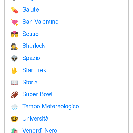
Salute
💊
San Valentino
💘
Sesso
💏
Sherlock
🕵️
Spazio
👽
Star Trek
🖖
Storia
📖
Super Bowl
🏈
Tempo Metereologico
🌧
Università
🤓
Venerdì Nero
🛍