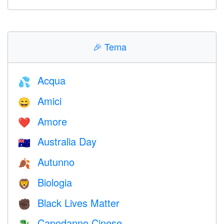
🎉
Tema
Acqua
💦
Amici
😄
Amore
❤️️
Australia Day
🇦🇺
Autunno
🍂
Biologia
🦁
Black Lives Matter
✊🏿
Capodanno Cinese