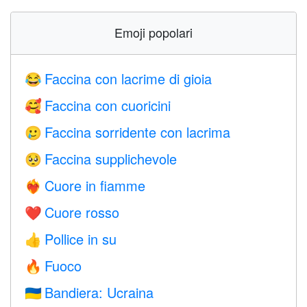
Emoji popolari
Faccina con lacrime di gioia
😂
Faccina con cuoricini
🥰
Faccina sorridente con lacrima
🥲
Faccina supplichevole
🥺
Cuore in fiamme
❤️‍🔥
Cuore rosso
❤️
Pollice in su
👍
Fuoco
🔥
Bandiera: Ucraina
🇺🇦