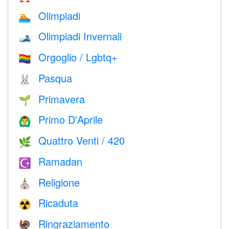
Olimpiadi
🏊
Olimpiadi Invernali
🎿
Orgoglio / Lgbtq+
🏳️‍🌈
Pasqua
🐰
Primavera
🌱
Primo D'Aprile
🙆‍♂️
Quattro Venti / 420
🌿
Ramadan
☪️
Religione
⛪️
Ricaduta
☢️
Ringraziamento
🦃