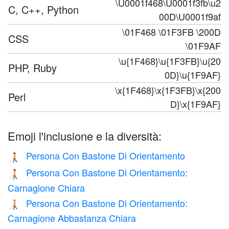
\U0001f468\U0001f3fb\u2
C, C++, Python
00D\U0001f9af
\01F468 \01F3FB \200D
CSS
\01F9AF
\u{1F468}\u{1F3FB}\u{20
PHP, Ruby
0D}\u{1F9AF}
\x{1F468}\x{1F3FB}\x{200
Perl
D}\x{1F9AF}
Emoji l'inclusione e la diversità:
Persona Con Bastone Di Orientamento
🧑‍🦯
Persona Con Bastone Di Orientamento:
🧑🏻‍🦯
Carnagione Chiara
Persona Con Bastone Di Orientamento:
🧑🏼‍🦯
Carnagione Abbastanza Chiara