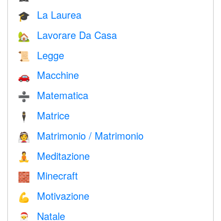
La Laurea
🎓
Lavorare Da Casa
🏡
Legge
📜
Macchine
🚗
Matematica
➗
Matrice
🕴️
Matrimonio / Matrimonio
👰
Meditazione
🧘
Minecraft
🧱
Motivazione
💪
Natale
🎅