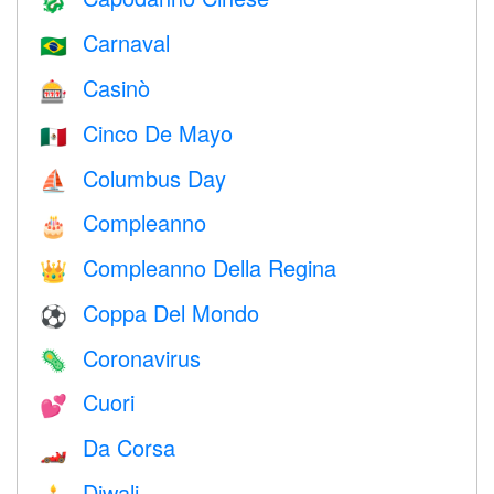
🐉
Carnaval
🇧🇷
Casinò
🎰
Cinco De Mayo
🇲🇽
Columbus Day
⛵️
Compleanno
🎂
Compleanno Della Regina
👑
Coppa Del Mondo
⚽
Coronavirus
🦠
Cuori
💕
Da Corsa
🏎
Diwali