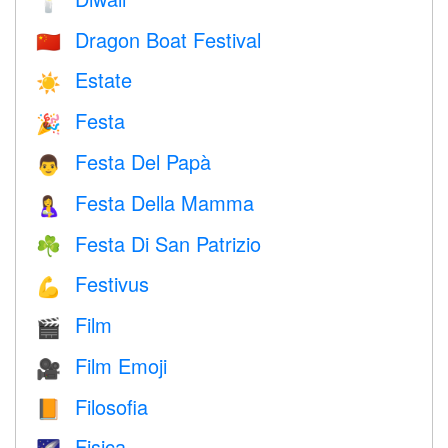
🕯
Dragon Boat Festival
🇨🇳
Estate
☀️
Festa
🎉
Festa Del Papà
👨
Festa Della Mamma
🤱
Festa Di San Patrizio
☘️
Festivus
💪
Film
🎬
Film Emoji
🎥
Filosofia
📙
Fisica