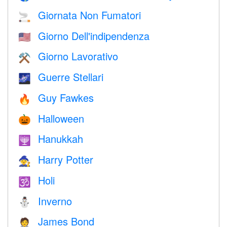
Giornata Non Fumatori
🚬
Giorno Dell'indipendenza
🇺🇸
Giorno Lavorativo
⚒️
Guerre Stellari
🌌
Guy Fawkes
🔥
Halloween
🎃
Hanukkah
🕎
Harry Potter
🧙
Holi
🕉
Inverno
⛄
James Bond
🤵