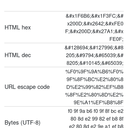
&#x1F6B6;&#x1F3FC;&#
x200D;&#x2642;&#xFE0
HTML hex
F;&#x200D;&#x27A1;&#x
FE0F;
&#128694;&#127996;&#8
HTML dec
205;&#9794;&#65039;&#
8205;&#10145;&#65039;
%F0%9F%9A%B6%F0%
9F%8F%BC%E2%80%8
URL escape code
D%E2%99%82%EF%B8
%8F%E2%80%8D%E2%
9E%A1%EF%B8%8F
f0 9f 9a b6 f0 9f 8f bc e2
80 8d e2 99 82 ef b8 8f
Bytes (UTF-8)
e2 80 8d e2 9e a1 ef b8