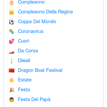
Compleanno
🎂
Compleanno Della Regina
👑
Coppa Del Mondo
⚽
Coronavirus
🦠
Cuori
💕
Da Corsa
🏎
Diwali
🕯
Dragon Boat Festival
🇨🇳
Estate
☀️
Festa
🎉
Festa Del Papà
👨