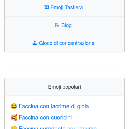
⌨️
Emoji Tastiera
📝
Blog
🕹️
Gioco di concentrazione
Emoji popolari
Faccina con lacrime di gioia
😂
Faccina con cuoricini
🥰
Faccina sorridente con lacrima
🥲