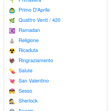
🌱
Primo D'Aprile
🙆‍♂️
Quattro Venti / 420
🌿
Ramadan
☪️
Religione
⛪️
Ricaduta
☢️
Ringraziamento
🦃
Salute
💊
San Valentino
💘
Sesso
💏
Sherlock
🕵️
Spazio