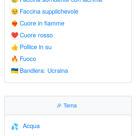
Faccina supplichevole
🥺
Cuore in fiamme
❤️‍🔥
Cuore rosso
❤️
Pollice in su
👍
Fuoco
🔥
Bandiera: Ucraina
🇺🇦
🎉
Tema
Acqua
💦