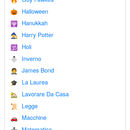
🔥
Halloween
🎃
Hanukkah
🕎
Harry Potter
🧙
Holi
🕉
Inverno
⛄
James Bond
🤵
La Laurea
🎓
Lavorare Da Casa
🏡
Legge
📜
Macchine
🚗
Matematica