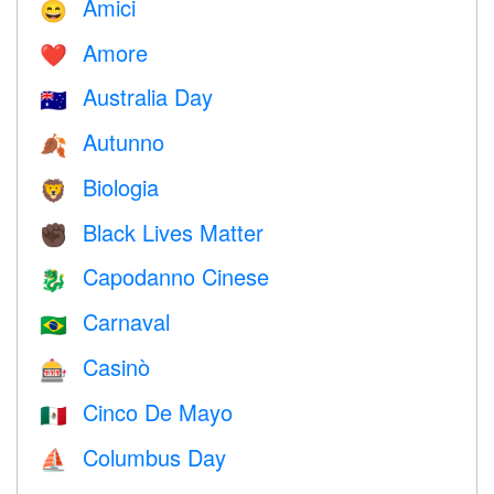
Amici
😄
Amore
❤️️
Australia Day
🇦🇺
Autunno
🍂
Biologia
🦁
Black Lives Matter
✊🏿
Capodanno Cinese
🐉
Carnaval
🇧🇷
Casinò
🎰
Cinco De Mayo
🇲🇽
Columbus Day
⛵️