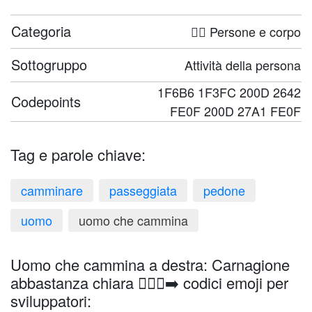
Categoria
🤦‍♀️ Persone e corpo
Sottogruppo
Attività della persona
1F6B6 1F3FC 200D 2642
Codepoints
FE0F 200D 27A1 FE0F
Tag e parole chiave:
camminare
passeggiata
pedone
uomo
uomo che cammina
Uomo che cammina a destra: Carnagione
abbastanza chiara 🚶🏼‍♂️‍➡️ codici emoji per
sviluppatori: