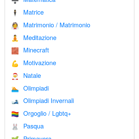
➗
Matrice
🕴️
Matrimonio / Matrimonio
👰
Meditazione
🧘
Minecraft
🧱
Motivazione
💪
Natale
🎅
Olimpiadi
🏊
Olimpiadi Invernali
🎿
Orgoglio / Lgbtq+
🏳️‍🌈
Pasqua
🐰
Primavera