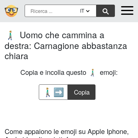
IT
Uomo che cammina a
🚶🏼‍♂️‍➡️
destra: Carnagione abbastanza
chiara
Copia e incolla questo
emoji:
🚶🏼‍♂️‍➡️
Copia
Come appaiono le emoji su Apple Iphone,