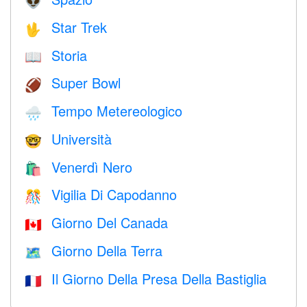
👽
Star Trek
🖖
Storia
📖
Super Bowl
🏈
Tempo Metereologico
🌧
Università
🤓
Venerdì Nero
🛍
Vigilia Di Capodanno
🎊
Giorno Del Canada
🇨🇦
Giorno Della Terra
🗺️
Il Giorno Della Presa Della Bastiglia
🇫🇷