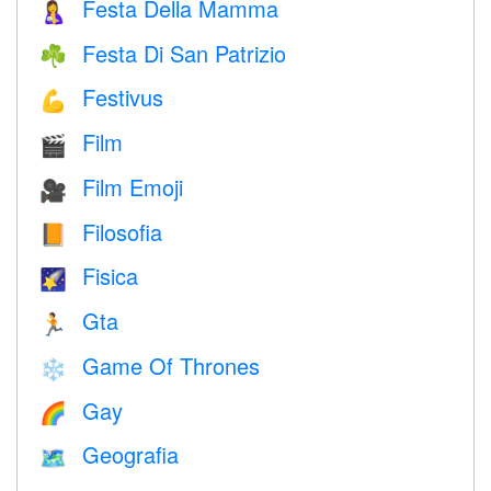
Festa Della Mamma
🤱
Festa Di San Patrizio
☘️
Festivus
💪
Film
🎬
Film Emoji
🎥
Filosofia
📙
Fisica
🌠
Gta
🏃
Game Of Thrones
❄️
Gay
🌈
Geografia
🗺