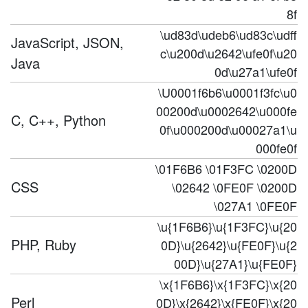
8f
\ud83d\udeb6\ud83c\udff
JavaScript, JSON,
c\u200d\u2642\ufe0f\u20
Java
0d\u27a1\ufe0f
\U0001f6b6\u0001f3fc\u0
00200d\u0002642\u000fe
C, C++, Python
0f\u000200d\u00027a1\u
000fe0f
\01F6B6 \01F3FC \0200D
CSS
\02642 \0FE0F \0200D
\027A1 \0FE0F
\u{1F6B6}\u{1F3FC}\u{20
PHP, Ruby
0D}\u{2642}\u{FE0F}\u{2
00D}\u{27A1}\u{FE0F}
\x{1F6B6}\x{1F3FC}\x{20
Perl
0D}\x{2642}\x{FE0F}\x{20