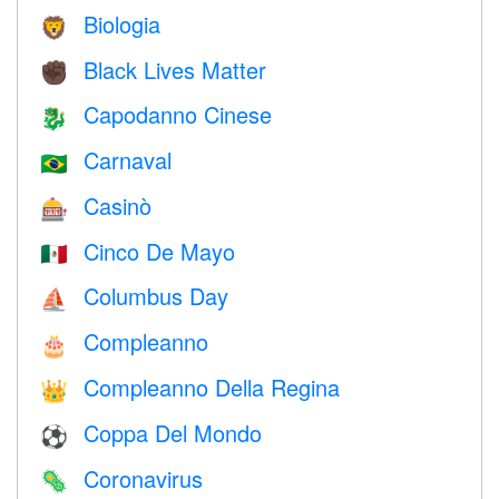
Biologia
🦁
Black Lives Matter
✊🏿
Capodanno Cinese
🐉
Carnaval
🇧🇷
Casinò
🎰
Cinco De Mayo
🇲🇽
Columbus Day
⛵️
Compleanno
🎂
Compleanno Della Regina
👑
Coppa Del Mondo
⚽
Coronavirus
🦠