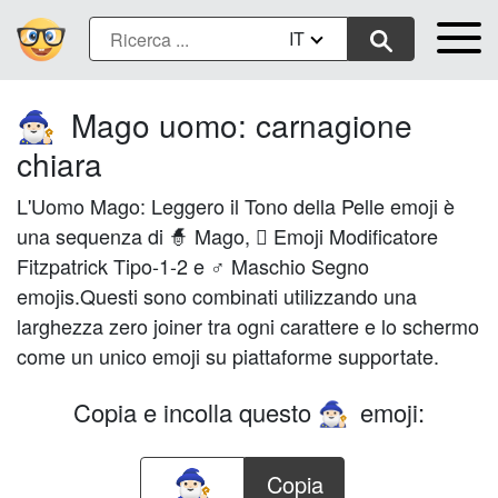
IT
Mago uomo: carnagione
🧙🏻‍♂️
chiara
L'Uomo Mago: Leggero il Tono della Pelle emoji è
una sequenza di 🧙 Mago, 🏻 Emoji Modificatore
Fitzpatrick Tipo-1-2 e ♂ Maschio Segno
emojis.Questi sono combinati utilizzando una
larghezza zero joiner tra ogni carattere e lo schermo
come un unico emoji su piattaforme supportate.
Copia e incolla questo
emoji:
🧙🏻‍♂️
Copia