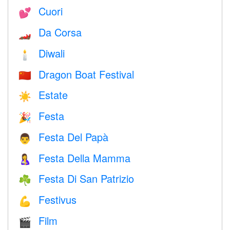
Cuori
💕
Da Corsa
🏎
Diwali
🕯
Dragon Boat Festival
🇨🇳
Estate
☀️
Festa
🎉
Festa Del Papà
👨
Festa Della Mamma
🤱
Festa Di San Patrizio
☘️
Festivus
💪
Film
🎬