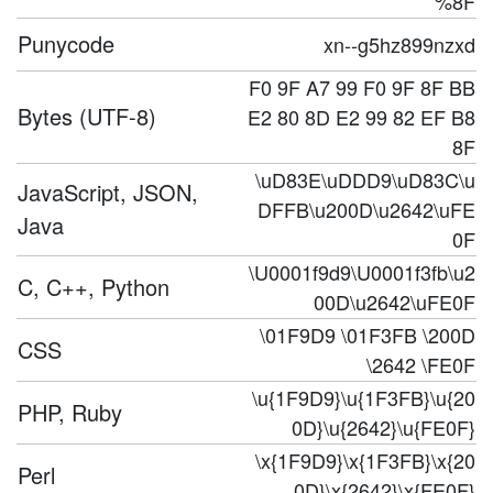
%8F
Punycode
xn--g5hz899nzxd
F0 9F A7 99 F0 9F 8F BB
Bytes (UTF-8)
E2 80 8D E2 99 82 EF B8
8F
\uD83E\uDDD9\uD83C\u
JavaScript, JSON,
DFFB\u200D\u2642\uFE
Java
0F
\U0001f9d9\U0001f3fb\u2
C, C++, Python
00D\u2642\uFE0F
\01F9D9 \01F3FB \200D
CSS
\2642 \FE0F
\u{1F9D9}\u{1F3FB}\u{20
PHP, Ruby
0D}\u{2642}\u{FE0F}
\x{1F9D9}\x{1F3FB}\x{20
Perl
0D}\x{2642}\x{FE0F}