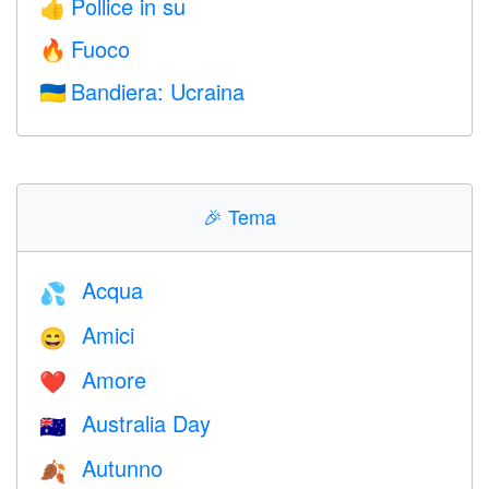
Pollice in su
👍
Fuoco
🔥
Bandiera: Ucraina
🇺🇦
🎉
Tema
Acqua
💦
Amici
😄
Amore
❤️️
Australia Day
🇦🇺
Autunno
🍂