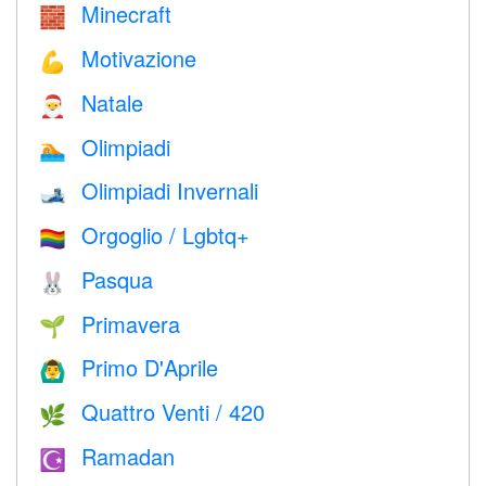
Minecraft
🧱
Motivazione
💪
Natale
🎅
Olimpiadi
🏊
Olimpiadi Invernali
🎿
Orgoglio / Lgbtq+
🏳️‍🌈
Pasqua
🐰
Primavera
🌱
Primo D'Aprile
🙆‍♂️
Quattro Venti / 420
🌿
Ramadan
☪️