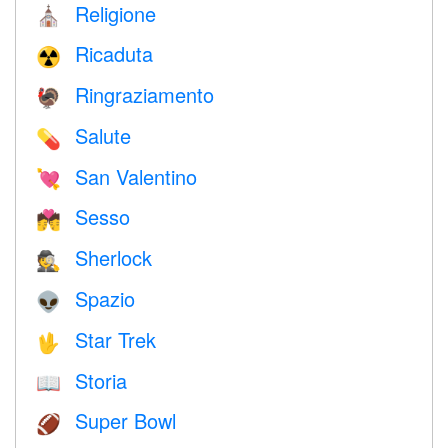
Religione
⛪️
Ricaduta
☢️
Ringraziamento
🦃
Salute
💊
San Valentino
💘
Sesso
💏
Sherlock
🕵️
Spazio
👽
Star Trek
🖖
Storia
📖
Super Bowl
🏈