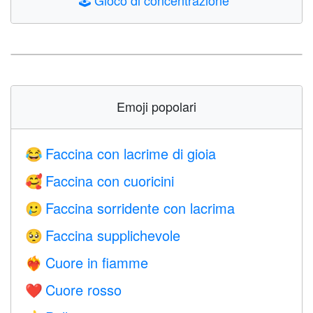
🕹️
Gioco di concentrazione
Emoji popolari
Faccina con lacrime di gioia
😂
Faccina con cuoricini
🥰
Faccina sorridente con lacrima
🥲
Faccina supplichevole
🥺
Cuore in fiamme
❤️‍🔥
Cuore rosso
❤️