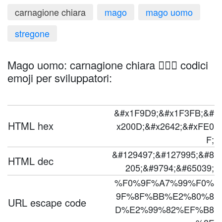
carnagione chiara
mago
mago uomo
stregone
Mago uomo: carnagione chiara 🧙🏻‍♂️ codici
emoji per sviluppatori:
&#x1F9D9;&#x1F3FB;&#
HTML hex
x200D;&#x2642;&#xFE0
F;
&#129497;&#127995;&#8
HTML dec
205;&#9794;&#65039;
%F0%9F%A7%99%F0%
9F%8F%BB%E2%80%8
URL escape code
D%E2%99%82%EF%B8