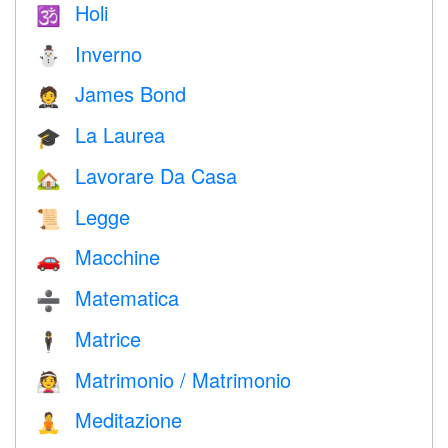
Holi
🕉
Inverno
⛄
James Bond
🤵
La Laurea
🎓
Lavorare Da Casa
🏡
Legge
📜
Macchine
🚗
Matematica
➗
Matrice
🕴️
Matrimonio / Matrimonio
👰
Meditazione
🧘