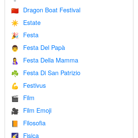
Dragon Boat Festival
🇨🇳
Estate
☀️
Festa
🎉
Festa Del Papà
👨
Festa Della Mamma
🤱
Festa Di San Patrizio
☘️
Festivus
💪
Film
🎬
Film Emoji
🎥
Filosofia
📙
Fisica
🌠