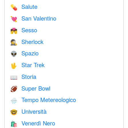
Salute
💊
San Valentino
💘
Sesso
💏
Sherlock
🕵️
Spazio
👽
Star Trek
🖖
Storia
📖
Super Bowl
🏈
Tempo Metereologico
🌧
Università
🤓
Venerdì Nero
🛍