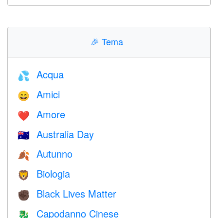
🎉
Tema
Acqua
💦
Amici
😄
Amore
❤️️
Australia Day
🇦🇺
Autunno
🍂
Biologia
🦁
Black Lives Matter
✊🏿
Capodanno Cinese
🐉