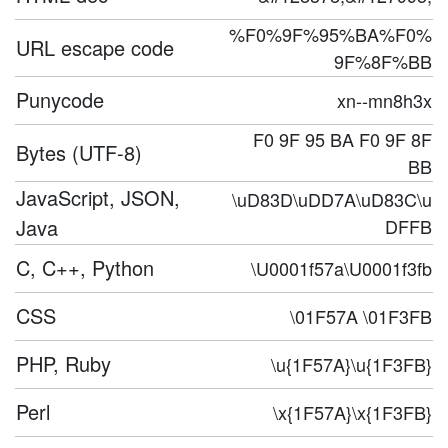
%F0%9F%95%BA%F0%
URL escape code
9F%8F%BB
Punycode
xn--mn8h3x
F0 9F 95 BA F0 9F 8F
Bytes (UTF-8)
BB
JavaScript, JSON,
\uD83D\uDD7A\uD83C\u
Java
DFFB
C, C++, Python
\U0001f57a\U0001f3fb
CSS
\01F57A \01F3FB
PHP, Ruby
\u{1F57A}\u{1F3FB}
Perl
\x{1F57A}\x{1F3FB}