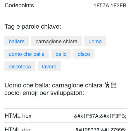
Codepoints
1F57A 1F3FB
Tag e parole chiave:
ballare
carnagione chiara
uomo
uomo che balla
ballo
disco
discoteca
lavoro
Uomo che balla: carnagione chiara 🕺🏻
codici emoji per sviluppatori:
HTML hex
&#x1F57A;&#x1F3FB;
HTML dec
&#128378;&#127995;