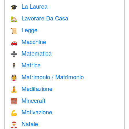
La Laurea
🎓
Lavorare Da Casa
🏡
Legge
📜
Macchine
🚗
Matematica
➗
Matrice
🕴️
Matrimonio / Matrimonio
👰
Meditazione
🧘
Minecraft
🧱
Motivazione
💪
Natale
🎅