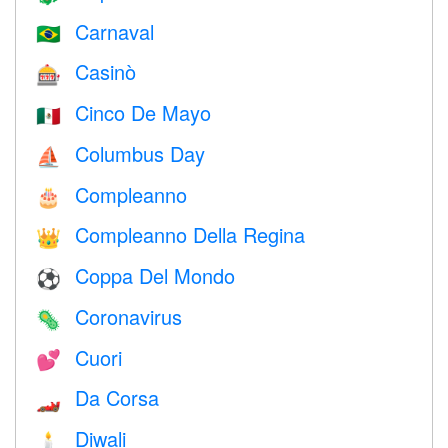
Carnaval
🇧🇷
Casinò
🎰
Cinco De Mayo
🇲🇽
Columbus Day
⛵️
Compleanno
🎂
Compleanno Della Regina
👑
Coppa Del Mondo
⚽
Coronavirus
🦠
Cuori
💕
Da Corsa
🏎
Diwali
🕯