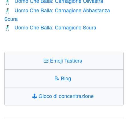
Uomo Che Balla: Carnagione Olivastra
🕺🏽
Uomo Che Balla: Carnagione Abbastanza
🕺🏾
Scura
Uomo Che Balla: Carnagione Scura
🕺🏿
⌨️
Emoji Tastiera
📝
Blog
🕹️
Gioco di concentrazione