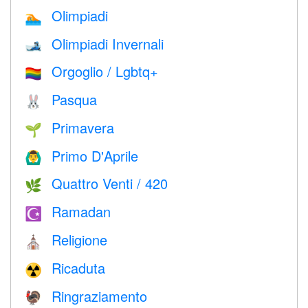
Olimpiadi
🏊
Olimpiadi Invernali
🎿
Orgoglio / Lgbtq+
🏳️‍🌈
Pasqua
🐰
Primavera
🌱
Primo D'Aprile
🙆‍♂️
Quattro Venti / 420
🌿
Ramadan
☪️
Religione
⛪️
Ricaduta
☢️
Ringraziamento
🦃