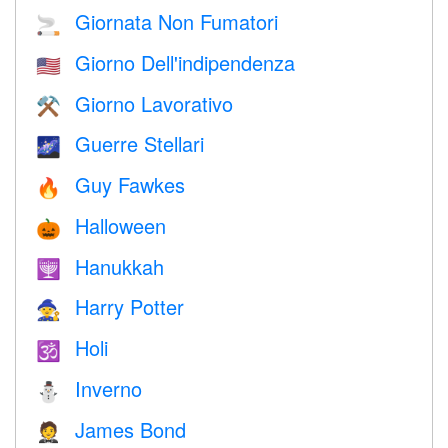
Giornata Non Fumatori
🚬
Giorno Dell'indipendenza
🇺🇸
Giorno Lavorativo
⚒️
Guerre Stellari
🌌
Guy Fawkes
🔥
Halloween
🎃
Hanukkah
🕎
Harry Potter
🧙
Holi
🕉
Inverno
⛄
James Bond
🤵