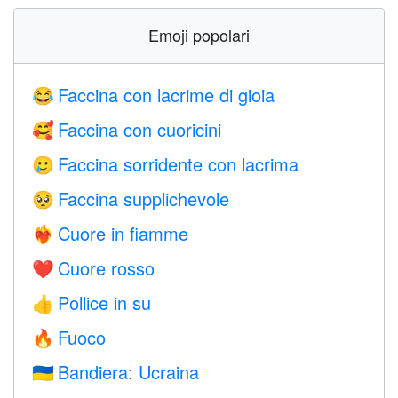
Emoji popolari
Faccina con lacrime di gioia
😂
Faccina con cuoricini
🥰
Faccina sorridente con lacrima
🥲
Faccina supplichevole
🥺
Cuore in fiamme
❤️‍🔥
Cuore rosso
❤️
Pollice in su
👍
Fuoco
🔥
Bandiera: Ucraina
🇺🇦