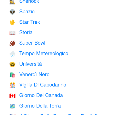
Sherlock
🕵️
Spazio
👽
Star Trek
🖖
Storia
📖
Super Bowl
🏈
Tempo Metereologico
🌧
Università
🤓
Venerdì Nero
🛍
Vigilia Di Capodanno
🎊
Giorno Del Canada
🇨🇦
Giorno Della Terra
🗺️