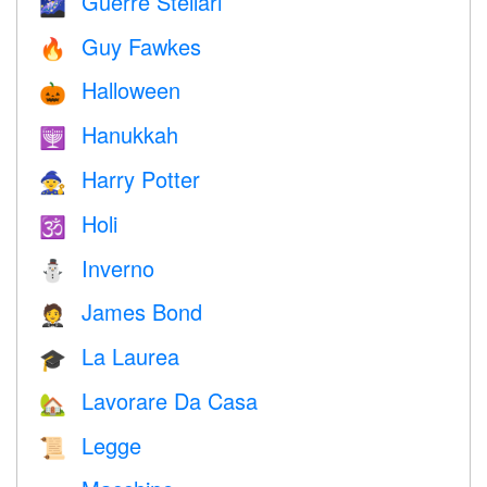
Guerre Stellari
🌌
Guy Fawkes
🔥
Halloween
🎃
Hanukkah
🕎
Harry Potter
🧙
Holi
🕉
Inverno
⛄
James Bond
🤵
La Laurea
🎓
Lavorare Da Casa
🏡
Legge
📜