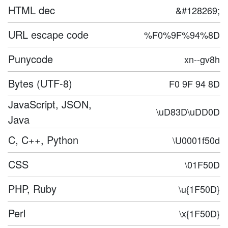
HTML dec
&#128269;
URL escape code
%F0%9F%94%8D
Punycode
xn--gv8h
Bytes (UTF-8)
F0 9F 94 8D
JavaScript, JSON,
\uD83D\uDD0D
Java
C, C++, Python
\U0001f50d
CSS
\01F50D
PHP, Ruby
\u{1F50D}
Perl
\x{1F50D}