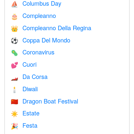
Columbus Day
⛵️
Compleanno
🎂
Compleanno Della Regina
👑
Coppa Del Mondo
⚽
Coronavirus
🦠
Cuori
💕
Da Corsa
🏎
Diwali
🕯
Dragon Boat Festival
🇨🇳
Estate
☀️
Festa
🎉