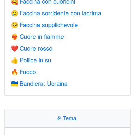
Faccina con cuoricini
🥰
Faccina sorridente con lacrima
🥲
Faccina supplichevole
🥺
Cuore in fiamme
❤️‍🔥
Cuore rosso
❤️
Pollice in su
👍
Fuoco
🔥
Bandiera: Ucraina
🇺🇦
🎉
Tema