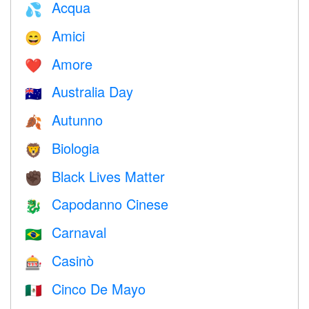
Acqua
💦
Amici
😄
Amore
❤️️
Australia Day
🇦🇺
Autunno
🍂
Biologia
🦁
Black Lives Matter
✊🏿
Capodanno Cinese
🐉
Carnaval
🇧🇷
Casinò
🎰
Cinco De Mayo
🇲🇽