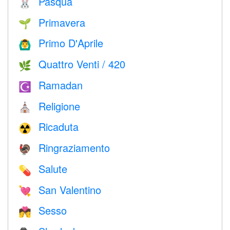
Pasqua
🐰
Primavera
🌱
Primo D'Aprile
🙆‍♂️
Quattro Venti / 420
🌿
Ramadan
☪️
Religione
⛪️
Ricaduta
☢️
Ringraziamento
🦃
Salute
💊
San Valentino
💘
Sesso
💏