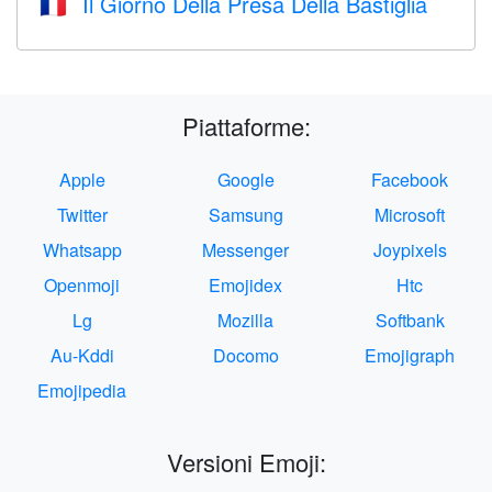
Il Giorno Della Presa Della Bastiglia
🇫🇷
Piattaforme:
Apple
Google
Facebook
Twitter
Samsung
Microsoft
Whatsapp
Messenger
Joypixels
Openmoji
Emojidex
Htc
Lg
Mozilla
Softbank
Au-Kddi
Docomo
Emojigraph
Emojipedia
Versioni Emoji: