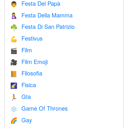
Festa Del Papà
👨
Festa Della Mamma
🤱
Festa Di San Patrizio
☘️
Festivus
💪
Film
🎬
Film Emoji
🎥
Filosofia
📙
Fisica
🌠
Gta
🏃
Game Of Thrones
❄️
Gay
🌈