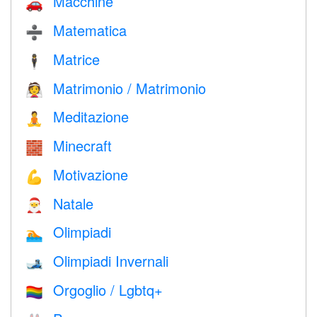
Macchine
🚗
Matematica
➗
Matrice
🕴️
Matrimonio / Matrimonio
👰
Meditazione
🧘
Minecraft
🧱
Motivazione
💪
Natale
🎅
Olimpiadi
🏊
Olimpiadi Invernali
🎿
Orgoglio / Lgbtq+
🏳️‍🌈