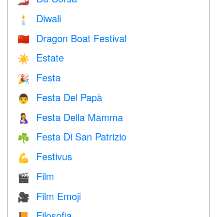
Diwali
🕯
Dragon Boat Festival
🇨🇳
Estate
☀️
Festa
🎉
Festa Del Papà
👨
Festa Della Mamma
🤱
Festa Di San Patrizio
☘️
Festivus
💪
Film
🎬
Film Emoji
🎥
Filosofia