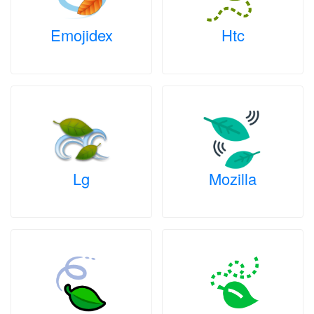
Emojidex
Htc
Lg
Mozilla