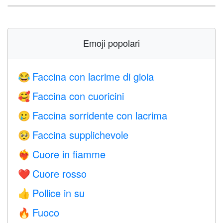
Emoji popolari
Faccina con lacrime di gioia
😂
Faccina con cuoricini
🥰
Faccina sorridente con lacrima
🥲
Faccina supplichevole
🥺
Cuore in fiamme
❤️‍🔥
Cuore rosso
❤️
Pollice in su
👍
Fuoco
🔥