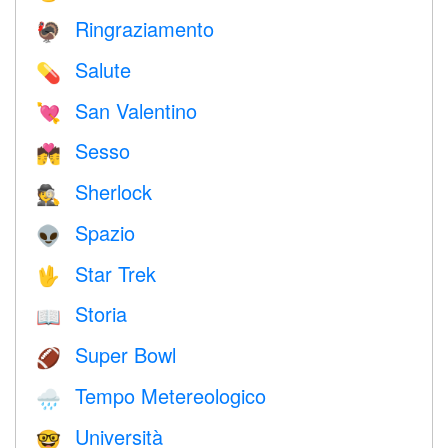
Ringraziamento
🦃
Salute
💊
San Valentino
💘
Sesso
💏
Sherlock
🕵️
Spazio
👽
Star Trek
🖖
Storia
📖
Super Bowl
🏈
Tempo Metereologico
🌧
Università
🤓