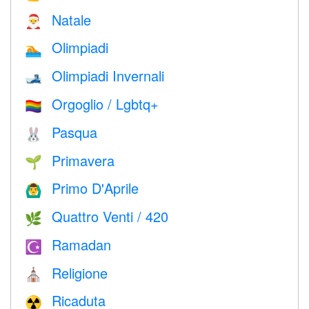
Natale
🎅
Olimpiadi
🏊
Olimpiadi Invernali
🎿
Orgoglio / Lgbtq+
🏳️‍🌈
Pasqua
🐰
Primavera
🌱
Primo D'Aprile
🙆‍♂️
Quattro Venti / 420
🌿
Ramadan
☪️
Religione
⛪️
Ricaduta
☢️