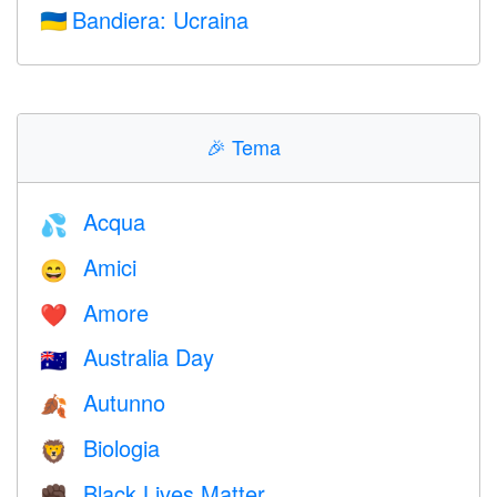
Bandiera: Ucraina
🇺🇦
🎉
Tema
Acqua
💦
Amici
😄
Amore
❤️️
Australia Day
🇦🇺
Autunno
🍂
Biologia
🦁
Black Lives Matter
✊🏿