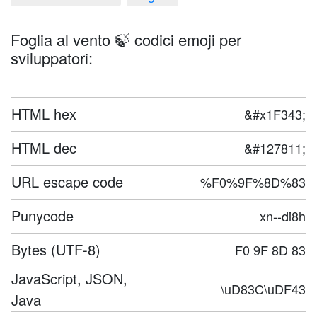
Foglia al vento 🍃 codici emoji per
sviluppatori:
HTML hex
&#x1F343;
HTML dec
&#127811;
URL escape code
%F0%9F%8D%83
Punycode
xn--di8h
Bytes (UTF-8)
F0 9F 8D 83
JavaScript, JSON,
\uD83C\uDF43
Java