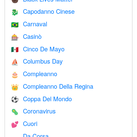
Capodanno Cinese
🐉
Carnaval
🇧🇷
Casinò
🎰
Cinco De Mayo
🇲🇽
Columbus Day
⛵️
Compleanno
🎂
Compleanno Della Regina
👑
Coppa Del Mondo
⚽
Coronavirus
🦠
Cuori
💕
Da Corsa
🏎