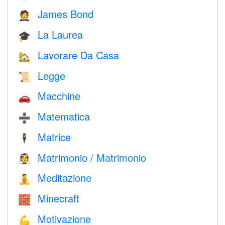
James Bond
🤵
La Laurea
🎓
Lavorare Da Casa
🏡
Legge
📜
Macchine
🚗
Matematica
➗
Matrice
🕴️
Matrimonio / Matrimonio
👰
Meditazione
🧘
Minecraft
🧱
Motivazione
💪