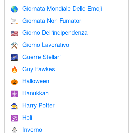
Giornata Mondiale Delle Emoji
🌎
Giornata Non Fumatori
🚬
Giorno Dell'indipendenza
🇺🇸
Giorno Lavorativo
⚒️
Guerre Stellari
🌌
Guy Fawkes
🔥
Halloween
🎃
Hanukkah
🕎
Harry Potter
🧙
Holi
🕉
Inverno
⛄