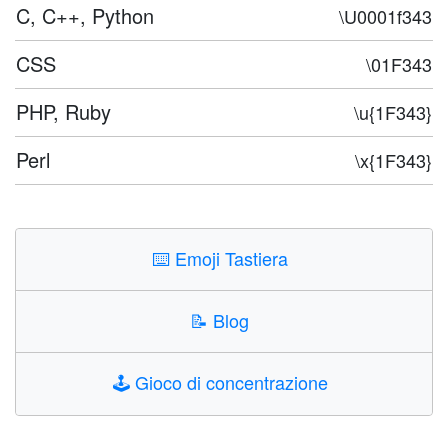
C, C++, Python
\U0001f343
CSS
\01F343
PHP, Ruby
\u{1F343}
Perl
\x{1F343}
⌨️
Emoji Tastiera
📝
Blog
🕹️
Gioco di concentrazione