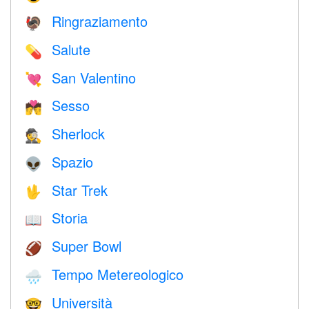
Ringraziamento
🦃
Salute
💊
San Valentino
💘
Sesso
💏
Sherlock
🕵️
Spazio
👽
Star Trek
🖖
Storia
📖
Super Bowl
🏈
Tempo Metereologico
🌧
Università
🤓