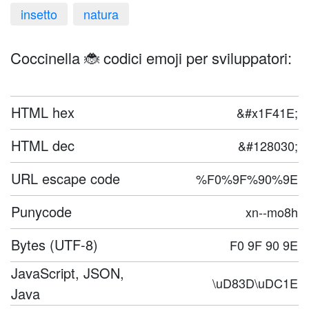
insetto
natura
Coccinella 🐞 codici emoji per sviluppatori:
HTML hex
&#x1F41E;
HTML dec
&#128030;
URL escape code
%F0%9F%90%9E
Punycode
xn--mo8h
Bytes (UTF-8)
F0 9F 90 9E
JavaScript, JSON,
\uD83D\uDC1E
Java