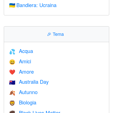
Bandiera: Ucraina
🇺🇦
🎉
Tema
Acqua
💦
Amici
😄
Amore
❤️️
Australia Day
🇦🇺
Autunno
🍂
Biologia
🦁
Black Lives Matter