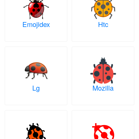
Emojidex
Htc
Lg
Mozilla