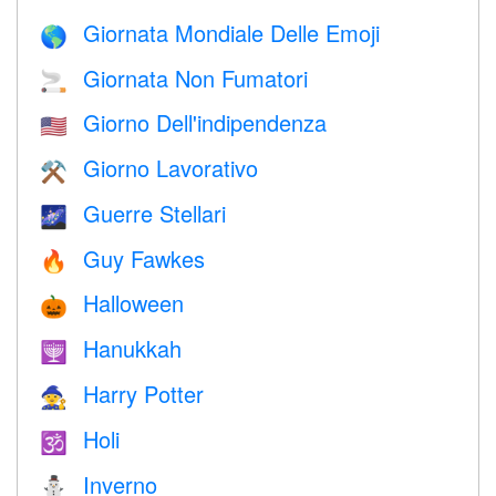
Giornata Mondiale Delle Emoji
🌎
Giornata Non Fumatori
🚬
Giorno Dell'indipendenza
🇺🇸
Giorno Lavorativo
⚒️
Guerre Stellari
🌌
Guy Fawkes
🔥
Halloween
🎃
Hanukkah
🕎
Harry Potter
🧙
Holi
🕉
Inverno
⛄