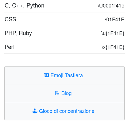
C, C++, Python
\U0001f41e
CSS
\01F41E
PHP, Ruby
\u{1F41E}
Perl
\x{1F41E}
⌨️
Emoji Tastiera
📝
Blog
🕹️
Gioco di concentrazione