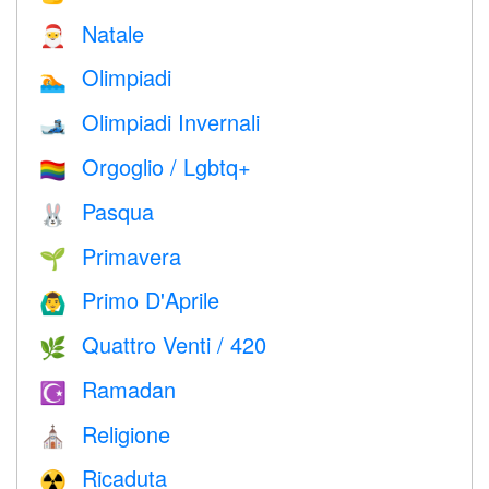
Natale
🎅
Olimpiadi
🏊
Olimpiadi Invernali
🎿
Orgoglio / Lgbtq+
🏳️‍🌈
Pasqua
🐰
Primavera
🌱
Primo D'Aprile
🙆‍♂️
Quattro Venti / 420
🌿
Ramadan
☪️
Religione
⛪️
Ricaduta
☢️