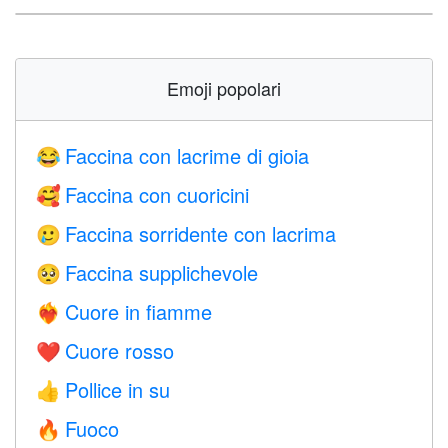
Emoji popolari
Faccina con lacrime di gioia
😂
Faccina con cuoricini
🥰
Faccina sorridente con lacrima
🥲
Faccina supplichevole
🥺
Cuore in fiamme
❤️‍🔥
Cuore rosso
❤️
Pollice in su
👍
Fuoco
🔥