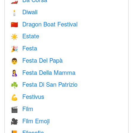
🏎
Diwali
🕯
Dragon Boat Festival
🇨🇳
Estate
☀️
Festa
🎉
Festa Del Papà
👨
Festa Della Mamma
🤱
Festa Di San Patrizio
☘️
Festivus
💪
Film
🎬
Film Emoji
🎥
Filosofia