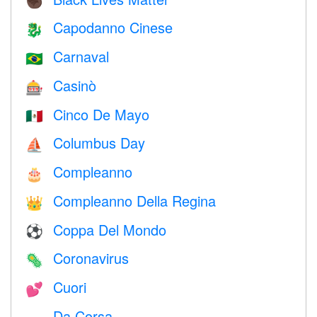
✊🏿
Capodanno Cinese
🐉
Carnaval
🇧🇷
Casinò
🎰
Cinco De Mayo
🇲🇽
Columbus Day
⛵️
Compleanno
🎂
Compleanno Della Regina
👑
Coppa Del Mondo
⚽
Coronavirus
🦠
Cuori
💕
Da Corsa