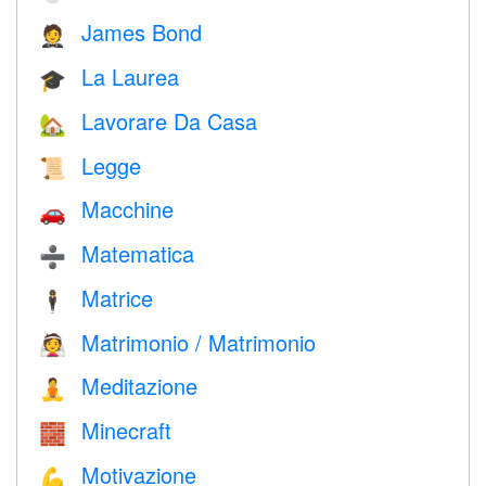
James Bond
🤵
La Laurea
🎓
Lavorare Da Casa
🏡
Legge
📜
Macchine
🚗
Matematica
➗
Matrice
🕴️
Matrimonio / Matrimonio
👰
Meditazione
🧘
Minecraft
🧱
Motivazione
💪