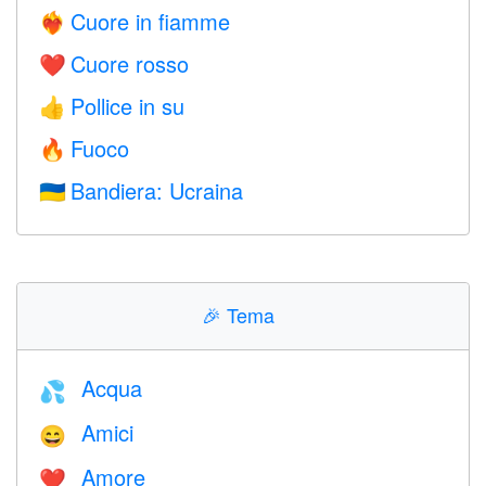
Cuore in fiamme
❤️‍🔥
Cuore rosso
❤️
Pollice in su
👍
Fuoco
🔥
Bandiera: Ucraina
🇺🇦
🎉
Tema
Acqua
💦
Amici
😄
Amore
❤️️