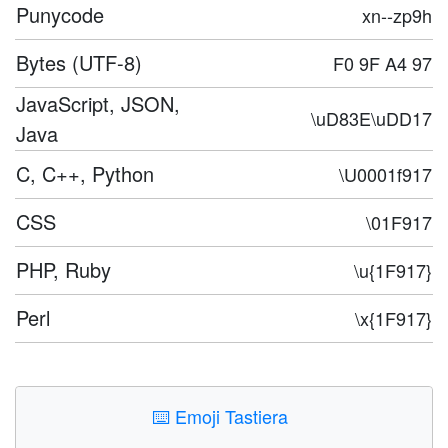
Punycode
xn--zp9h
Bytes (UTF-8)
F0 9F A4 97
JavaScript, JSON,
\uD83E\uDD17
Java
C, C++, Python
\U0001f917
CSS
\01F917
PHP, Ruby
\u{1F917}
Perl
\x{1F917}
⌨️
Emoji Tastiera