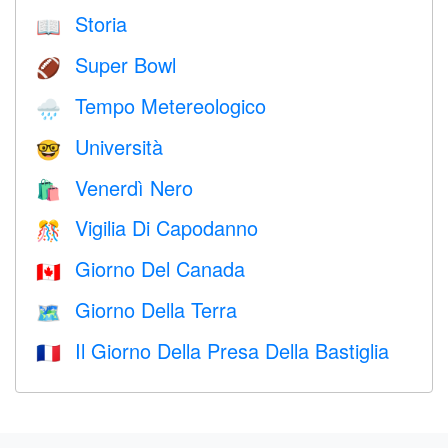
Storia
📖
Super Bowl
🏈
Tempo Metereologico
🌧
Università
🤓
Venerdì Nero
🛍
Vigilia Di Capodanno
🎊
Giorno Del Canada
🇨🇦
Giorno Della Terra
🗺️
Il Giorno Della Presa Della Bastiglia
🇫🇷