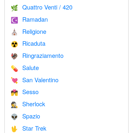
Quattro Venti / 420
🌿
Ramadan
☪️
Religione
⛪️
Ricaduta
☢️
Ringraziamento
🦃
Salute
💊
San Valentino
💘
Sesso
💏
Sherlock
🕵️
Spazio
👽
Star Trek
🖖