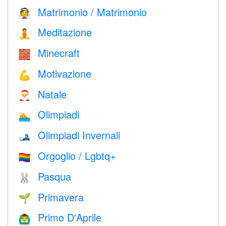
Matrimonio / Matrimonio
👰
Meditazione
🧘
Minecraft
🧱
Motivazione
💪
Natale
🎅
Olimpiadi
🏊
Olimpiadi Invernali
🎿
Orgoglio / Lgbtq+
🏳️‍🌈
Pasqua
🐰
Primavera
🌱
Primo D'Aprile
🙆‍♂️