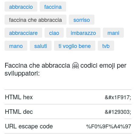
abbraccio
faccina
faccina che abbraccia
sorriso
abbracciare
ciao
imbarazzo
mani
mano
saluti
ti voglio bene
tvb
Faccina che abbraccia 🤗 codici emoji per
sviluppatori:
HTML hex
&#x1F917;
HTML dec
&#129303;
URL escape code
%F0%9F%A4%97