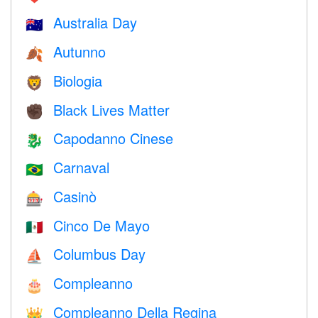
Australia Day
🇦🇺
Autunno
🍂
Biologia
🦁
Black Lives Matter
✊🏿
Capodanno Cinese
🐉
Carnaval
🇧🇷
Casinò
🎰
Cinco De Mayo
🇲🇽
Columbus Day
⛵️
Compleanno
🎂
Compleanno Della Regina
👑