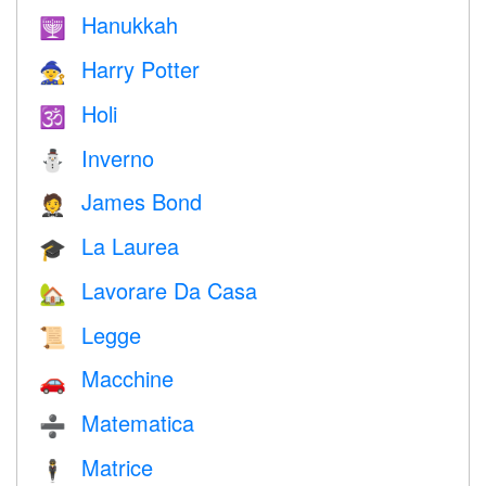
Hanukkah
🕎
Harry Potter
🧙
Holi
🕉
Inverno
⛄
James Bond
🤵
La Laurea
🎓
Lavorare Da Casa
🏡
Legge
📜
Macchine
🚗
Matematica
➗
Matrice
🕴️