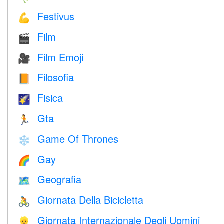
Festivus
💪
Film
🎬
Film Emoji
🎥
Filosofia
📙
Fisica
🌠
Gta
🏃
Game Of Thrones
❄️
Gay
🌈
Geografia
🗺
Giornata Della Bicicletta
🚴
Giornata Internazionale Degli Uomini
👱