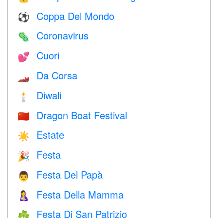
Coppa Del Mondo
⚽
Coronavirus
🦠
Cuori
💕
Da Corsa
🏎
Diwali
🕯
Dragon Boat Festival
🇨🇳
Estate
☀️
Festa
🎉
Festa Del Papà
👨
Festa Della Mamma
🤱
Festa Di San Patrizio
☘️