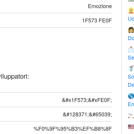
Emozione

Uo
1F573 FE0F

Do

Se

iluppatori:
So
De

&#x1F573;&#xFE0F;
Em
&#128371;&#65039;

🇺
%F0%9F%95%B3%EF%B8%8F