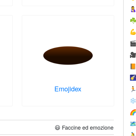

☘





Emojidex

❄


😃 Faccine ed emozione
