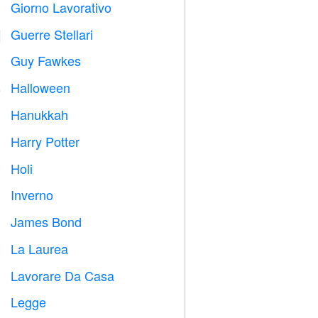
Giorno Lavorativo
️
Guerre Stellari

Guy Fawkes

Halloween

Hanukkah

Harry Potter

Holi

Inverno
⛄
James Bond

La Laurea

Lavorare Da Casa

Legge
