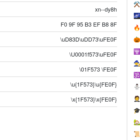
⚒
xn--dy8h

F0 9F 95 B3 EF B8 8F

\uD83D\uDD73\uFE0F


\U0001f573\uFE0F

\01F573 \FE0F

\u{1F573}\u{FE0F}
\x{1F573}\x{FE0F}



