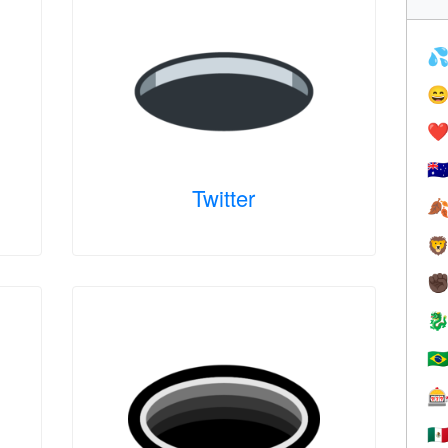


❤️
🇦
Twitter


✊

🇧

🇲