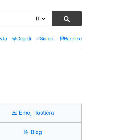
IT
ività
💎
Oggetti
✅
Simboli
🏁
Bandiere
⌨️
Emoji Tastiera
📝
Blog