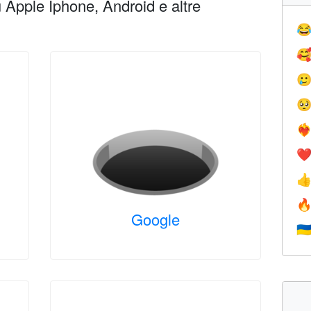
Apple Iphone, Android e altre




❤️‍
❤


Google
🇺