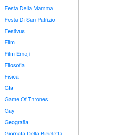
Festa Della Mamma

Festa Di San Patrizio
️
Festivus

Film

Film Emoji

Filosofia

Fisica

Gta

Game Of Thrones
️
Gay

Geografia

Giornata Della Bicicletta
