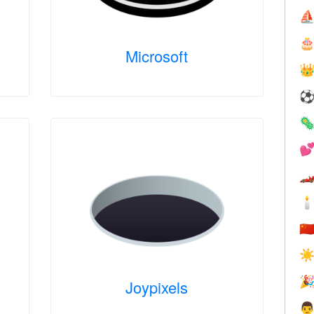
⛵

Microsoft





🇨
☀

Joypixels
