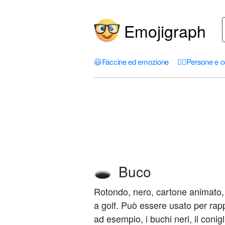
Emojigraph
😃
Faccine ed emozione
🤦‍♀️
Persone e c
Buco
🕳️
Rotondo, nero, cartone animato,
a golf. Può essere usato per rappre
ad esempio, i buchi neri, il conigli