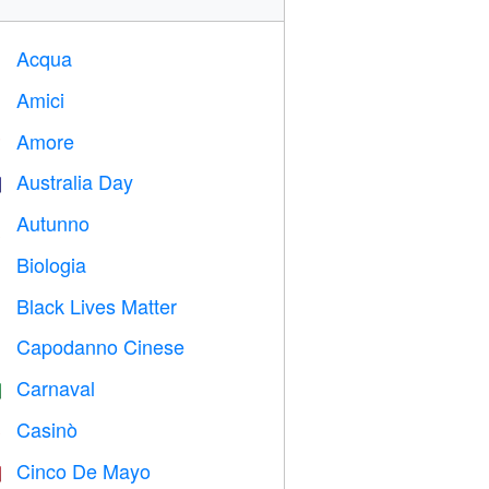
Acqua

Amici

Amore
️
Australia Day

Autunno

Biologia

Black Lives Matter

Capodanno Cinese

Carnaval

Casinò

Cinco De Mayo
