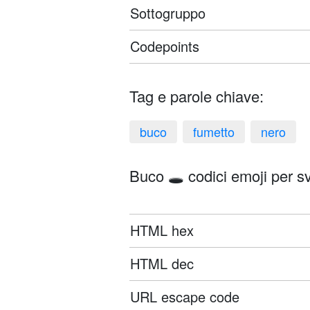
Sottogruppo
Codepoints
Tag e parole chiave:
buco
fumetto
nero
Buco 🕳️ codici emoji per sv
HTML hex
HTML dec
URL escape code