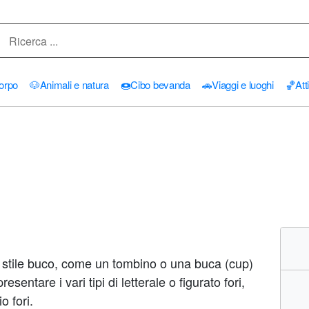
orpo
🐶
Animali e natura
🍩
Cibo bevanda
🚗
Viaggi e luoghi
🏀
Att
 stile buco, come un tombino o una buca (cup)
sentare i vari tipi di letterale o figurato fori,
o fori.