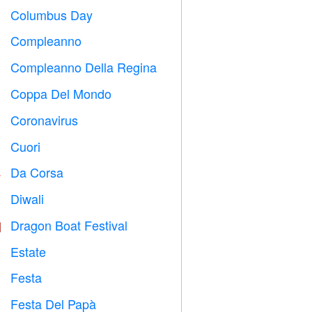
Columbus Day
️
Compleanno

Compleanno Della Regina

Coppa Del Mondo
⚽
Coronavirus

Cuori

Da Corsa

Diwali

Dragon Boat Festival

Estate
️
Festa

Festa Del Papà
