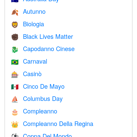
Autunno
🍂
Biologia
🦁
Black Lives Matter
✊🏿
Capodanno Cinese
🐉
Carnaval
🇧🇷
Casinò
🎰
Cinco De Mayo
🇲🇽
Columbus Day
⛵️
Compleanno
🎂
Compleanno Della Regina
👑
Coppa Del Mondo
⚽