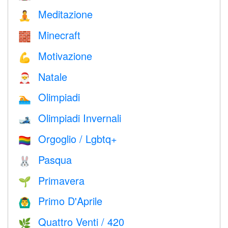
Meditazione
🧘
Minecraft
🧱
Motivazione
💪
Natale
🎅
Olimpiadi
🏊
Olimpiadi Invernali
🎿
Orgoglio / Lgbtq+
🏳️‍🌈
Pasqua
🐰
Primavera
🌱
Primo D'Aprile
🙆‍♂️
Quattro Venti / 420
🌿