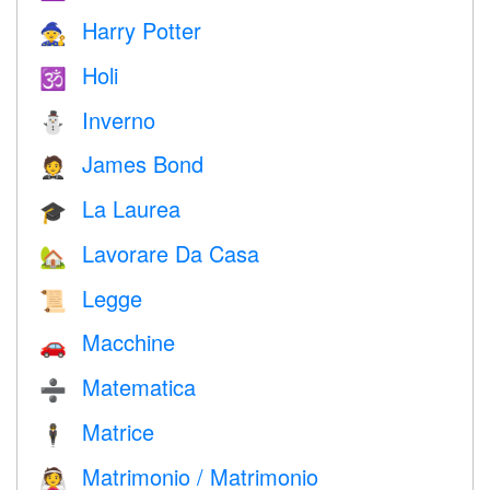
Harry Potter
🧙
Holi
🕉
Inverno
⛄
James Bond
🤵
La Laurea
🎓
Lavorare Da Casa
🏡
Legge
📜
Macchine
🚗
Matematica
➗
Matrice
🕴️
Matrimonio / Matrimonio
👰