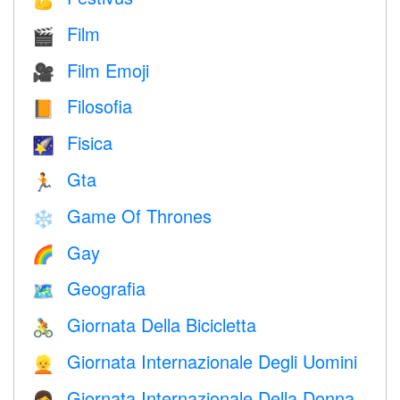
Film
🎬
Film Emoji
🎥
Filosofia
📙
Fisica
🌠
Gta
🏃
Game Of Thrones
❄️
Gay
🌈
Geografia
🗺
Giornata Della Bicicletta
🚴
Giornata Internazionale Degli Uomini
👱
Giornata Internazionale Della Donna