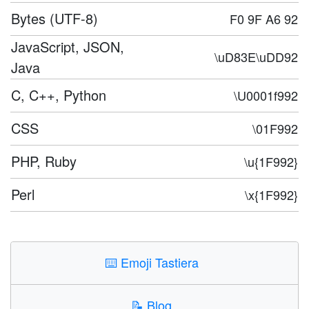
Bytes (UTF-8)
F0 9F A6 92
JavaScript, JSON,
\uD83E\uDD92
Java
C, C++, Python
\U0001f992
CSS
\01F992
PHP, Ruby
\u{1F992}
Perl
\x{1F992}
⌨️
Emoji Tastiera
📝
Blog