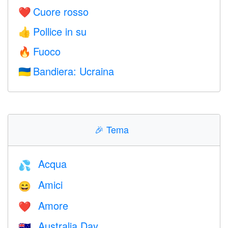
Cuore rosso
❤️
Pollice in su
👍
Fuoco
🔥
Bandiera: Ucraina
🇺🇦
🎉
Tema
Acqua
💦
Amici
😄
Amore
❤️️
Australia Day
🇦🇺