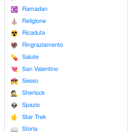
Ramadan
☪️
Religione
⛪️
Ricaduta
☢️
Ringraziamento
🦃
Salute
💊
San Valentino
💘
Sesso
💏
Sherlock
🕵️
Spazio
👽
Star Trek
🖖
Storia
📖