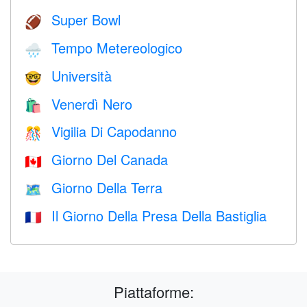
Super Bowl
🏈
Tempo Metereologico
🌧
Università
🤓
Venerdì Nero
🛍
Vigilia Di Capodanno
🎊
Giorno Del Canada
🇨🇦
Giorno Della Terra
🗺️
Il Giorno Della Presa Della Bastiglia
🇫🇷
Piattaforme: