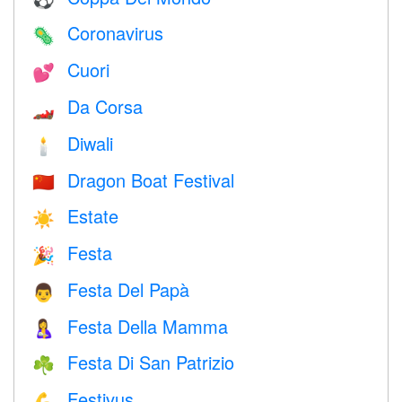
Coronavirus
🦠
Cuori
💕
Da Corsa
🏎
Diwali
🕯
Dragon Boat Festival
🇨🇳
Estate
☀️
Festa
🎉
Festa Del Papà
👨
Festa Della Mamma
🤱
Festa Di San Patrizio
☘️
Festivus
💪