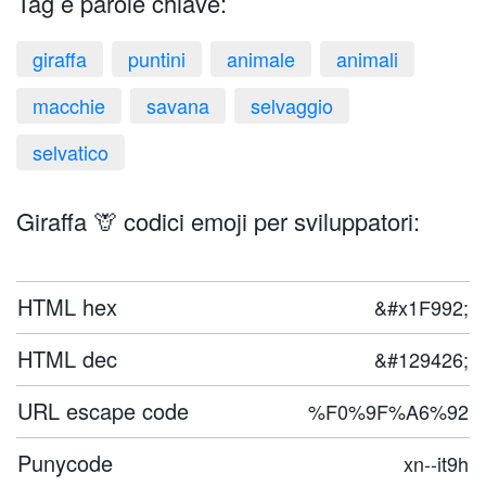
Tag e parole chiave:
giraffa
puntini
animale
animali
macchie
savana
selvaggio
selvatico
Giraffa 🦒 codici emoji per sviluppatori:
HTML hex
&#x1F992;
HTML dec
&#129426;
URL escape code
%F0%9F%A6%92
Punycode
xn--it9h