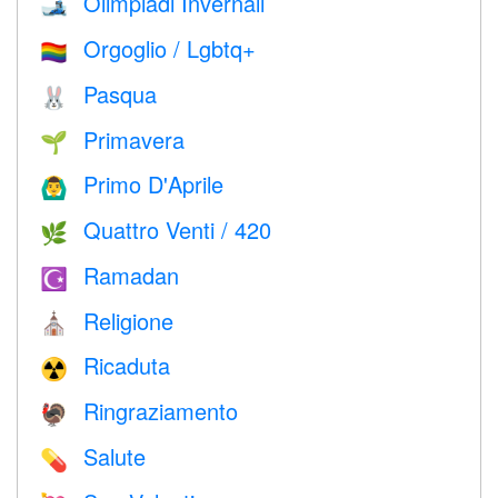
Olimpiadi Invernali
🎿
Orgoglio / Lgbtq+
🏳️‍🌈
Pasqua
🐰
Primavera
🌱
Primo D'Aprile
🙆‍♂️
Quattro Venti / 420
🌿
Ramadan
☪️
Religione
⛪️
Ricaduta
☢️
Ringraziamento
🦃
Salute
💊