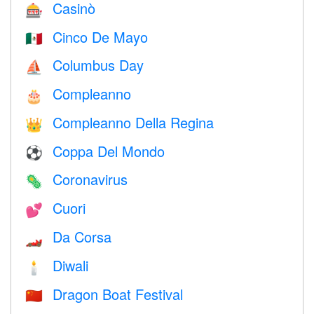
Casinò
🎰
Cinco De Mayo
🇲🇽
Columbus Day
⛵️
Compleanno
🎂
Compleanno Della Regina
👑
Coppa Del Mondo
⚽
Coronavirus
🦠
Cuori
💕
Da Corsa
🏎
Diwali
🕯
Dragon Boat Festival
🇨🇳