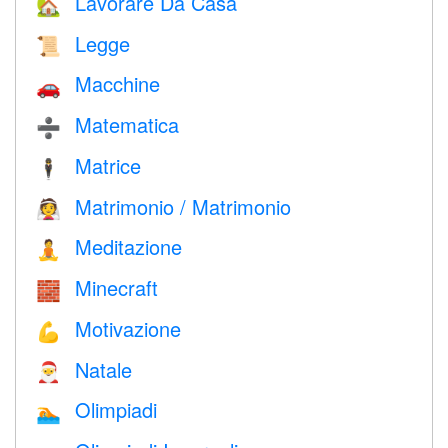
Lavorare Da Casa
🏡
Legge
📜
Macchine
🚗
Matematica
➗
Matrice
🕴️
Matrimonio / Matrimonio
👰
Meditazione
🧘
Minecraft
🧱
Motivazione
💪
Natale
🎅
Olimpiadi
🏊