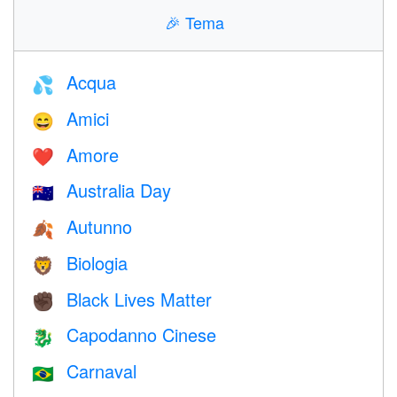
🎉
Tema
Acqua
💦
Amici
😄
Amore
❤️️
Australia Day
🇦🇺
Autunno
🍂
Biologia
🦁
Black Lives Matter
✊🏿
Capodanno Cinese
🐉
Carnaval
🇧🇷