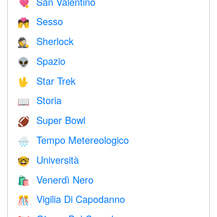
San Valentino
💘
Sesso
💏
Sherlock
🕵️
Spazio
👽
Star Trek
🖖
Storia
📖
Super Bowl
🏈
Tempo Metereologico
🌧
Università
🤓
Venerdì Nero
🛍
Vigilia Di Capodanno
🎊