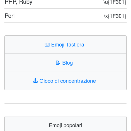
PHP, Ruby
\u{1F301}
Perl
\x{1F301}
⌨️
Emoji Tastiera
📝
Blog
🕹️
Gioco di concentrazione
Emoji popolari