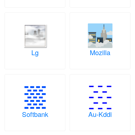
Lg
Mozilla
Softbank
Au-Kddi