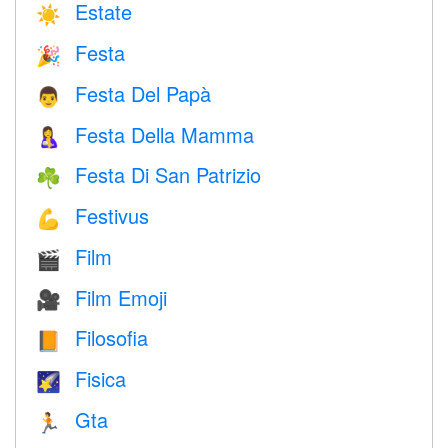
Estate
☀️
Festa
🎉
Festa Del Papà
👨
Festa Della Mamma
🤱
Festa Di San Patrizio
☘️
Festivus
💪
Film
🎬
Film Emoji
🎥
Filosofia
📙
Fisica
🌠
Gta
🏃