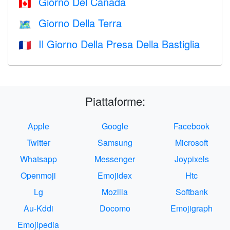
Giorno Del Canada
🇨🇦
Giorno Della Terra
🗺️
Il Giorno Della Presa Della Bastiglia
🇫🇷
Piattaforme:
Apple
Google
Facebook
Twitter
Samsung
Microsoft
Whatsapp
Messenger
Joypixels
Openmoji
Emojidex
Htc
Lg
Mozilla
Softbank
Au-Kddi
Docomo
Emojigraph
Emojipedia