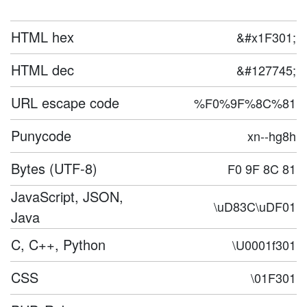
HTML hex
&#x1F301;
HTML dec
&#127745;
URL escape code
%F0%9F%8C%81
Punycode
xn--hg8h
Bytes (UTF-8)
F0 9F 8C 81
JavaScript, JSON,
\uD83C\uDF01
Java
C, C++, Python
\U0001f301
CSS
\01F301