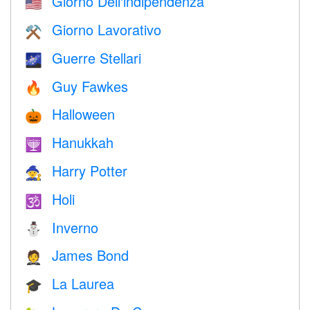
Giorno Dell'indipendenza
🇺🇸
Giorno Lavorativo
⚒️
Guerre Stellari
🌌
Guy Fawkes
🔥
Halloween
🎃
Hanukkah
🕎
Harry Potter
🧙
Holi
🕉
Inverno
⛄
James Bond
🤵
La Laurea
🎓