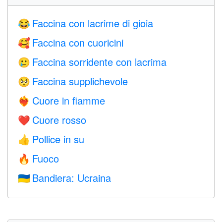
Faccina con lacrime di gioia
😂
Faccina con cuoricini
🥰
Faccina sorridente con lacrima
🥲
Faccina supplichevole
🥺
Cuore in fiamme
❤️‍🔥
Cuore rosso
❤️
Pollice in su
👍
Fuoco
🔥
Bandiera: Ucraina
🇺🇦