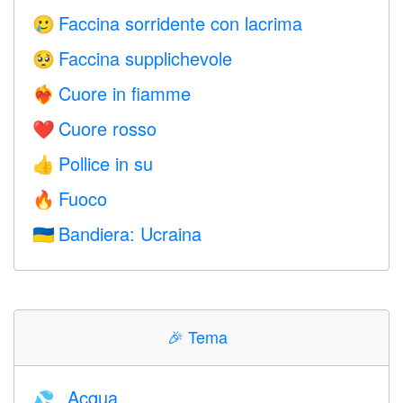
Faccina sorridente con lacrima
🥲
Faccina supplichevole
🥺
Cuore in fiamme
❤️‍🔥
Cuore rosso
❤️
Pollice in su
👍
Fuoco
🔥
Bandiera: Ucraina
🇺🇦
🎉
Tema
Acqua
💦