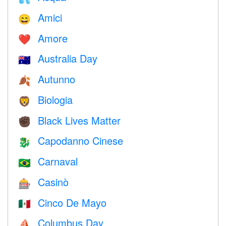
Amici
😄
Amore
❤️️
Australia Day
🇦🇺
Autunno
🍂
Biologia
🦁
Black Lives Matter
✊🏿
Capodanno Cinese
🐉
Carnaval
🇧🇷
Casinò
🎰
Cinco De Mayo
🇲🇽
Columbus Day
⛵️