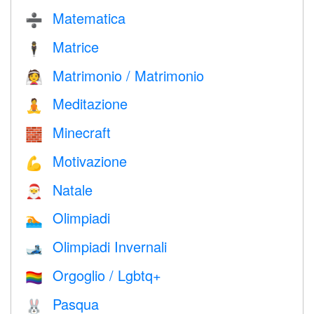
Matematica
➗
Matrice
🕴️
Matrimonio / Matrimonio
👰
Meditazione
🧘
Minecraft
🧱
Motivazione
💪
Natale
🎅
Olimpiadi
🏊
Olimpiadi Invernali
🎿
Orgoglio / Lgbtq+
🏳️‍🌈
Pasqua
🐰