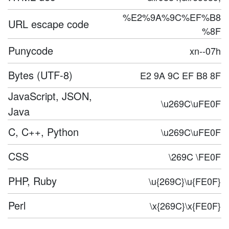
%E2%9A%9C%EF%B8
URL escape code
%8F
Punycode
xn--07h
Bytes (UTF-8)
E2 9A 9C EF B8 8F
JavaScript, JSON,
\u269C\uFE0F
Java
C, C++, Python
\u269C\uFE0F
CSS
\269C \FE0F
PHP, Ruby
\u{269C}\u{FE0F}
Perl
\x{269C}\x{FE0F}