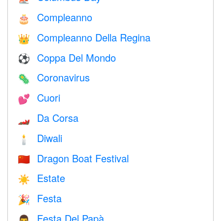
Compleanno
🎂
Compleanno Della Regina
👑
Coppa Del Mondo
⚽
Coronavirus
🦠
Cuori
💕
Da Corsa
🏎
Diwali
🕯
Dragon Boat Festival
🇨🇳
Estate
☀️
Festa
🎉
Festa Del Papà
👨