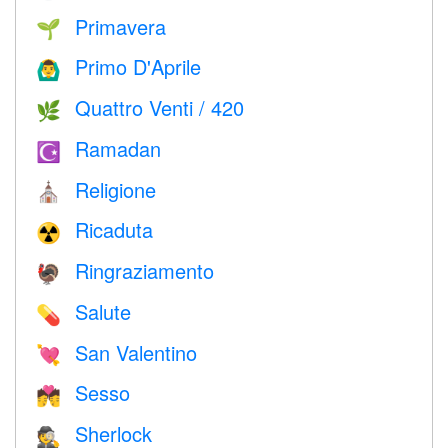
Primavera
🌱
Primo D'Aprile
🙆‍♂️
Quattro Venti / 420
🌿
Ramadan
☪️
Religione
⛪️
Ricaduta
☢️
Ringraziamento
🦃
Salute
💊
San Valentino
💘
Sesso
💏
Sherlock
🕵️