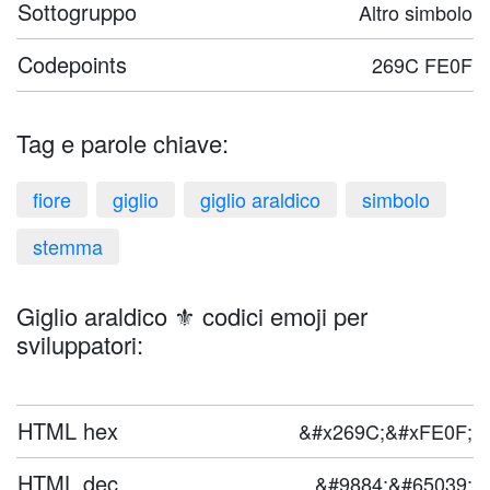
Sottogruppo
Altro simbolo
Codepoints
269C FE0F
Tag e parole chiave:
fiore
giglio
giglio araldico
simbolo
stemma
Giglio araldico ⚜️ codici emoji per
sviluppatori:
HTML hex
&#x269C;&#xFE0F;
HTML dec
&#9884;&#65039;