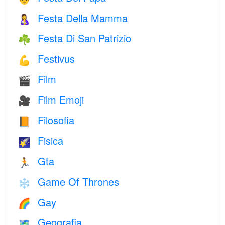
Festa Della Mamma
🤱
Festa Di San Patrizio
☘️
Festivus
💪
Film
🎬
Film Emoji
🎥
Filosofia
📙
Fisica
🌠
Gta
🏃
Game Of Thrones
❄️
Gay
🌈
Geografia
🗺