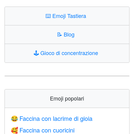
⌨️
Emoji Tastiera
📝
Blog
🕹️
Gioco di concentrazione
Emoji popolari
Faccina con lacrime di gioia
😂
Faccina con cuoricini
🥰