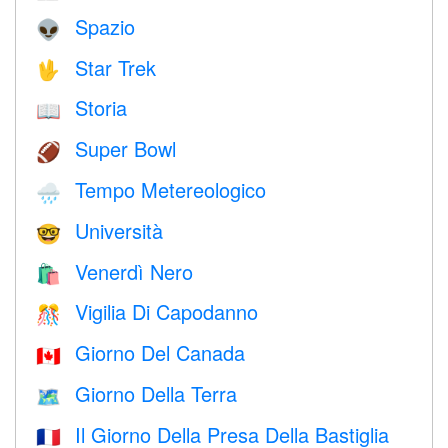
Spazio
👽
Star Trek
🖖
Storia
📖
Super Bowl
🏈
Tempo Metereologico
🌧
Università
🤓
Venerdì Nero
🛍
Vigilia Di Capodanno
🎊
Giorno Del Canada
🇨🇦
Giorno Della Terra
🗺️
Il Giorno Della Presa Della Bastiglia
🇫🇷