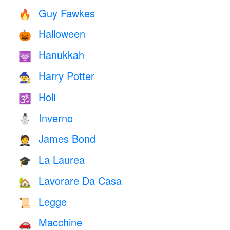
Guy Fawkes
🔥
Halloween
🎃
Hanukkah
🕎
Harry Potter
🧙
Holi
🕉
Inverno
⛄
James Bond
🤵
La Laurea
🎓
Lavorare Da Casa
🏡
Legge
📜
Macchine
🚗