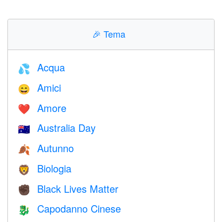
🎉
Tema
Acqua
💦
Amici
😄
Amore
❤️️
Australia Day
🇦🇺
Autunno
🍂
Biologia
🦁
Black Lives Matter
✊🏿
Capodanno Cinese
🐉