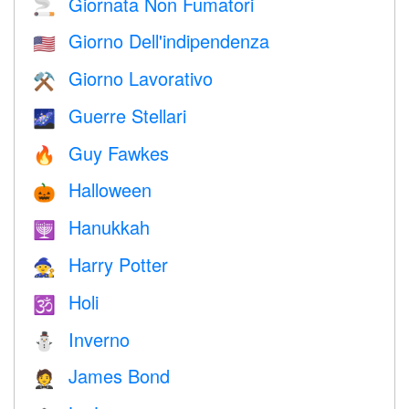
Giornata Non Fumatori
🚬
Giorno Dell'indipendenza
🇺🇸
Giorno Lavorativo
⚒️
Guerre Stellari
🌌
Guy Fawkes
🔥
Halloween
🎃
Hanukkah
🕎
Harry Potter
🧙
Holi
🕉
Inverno
⛄
James Bond
🤵