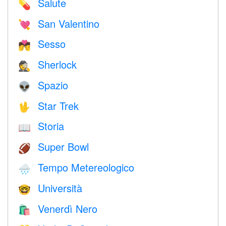
Salute
💊
San Valentino
💘
Sesso
💏
Sherlock
🕵️
Spazio
👽
Star Trek
🖖
Storia
📖
Super Bowl
🏈
Tempo Metereologico
🌧
Università
🤓
Venerdì Nero
🛍