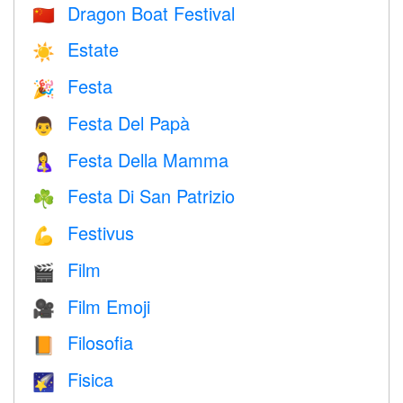
Dragon Boat Festival
🇨🇳
Estate
☀️
Festa
🎉
Festa Del Papà
👨
Festa Della Mamma
🤱
Festa Di San Patrizio
☘️
Festivus
💪
Film
🎬
Film Emoji
🎥
Filosofia
📙
Fisica
🌠