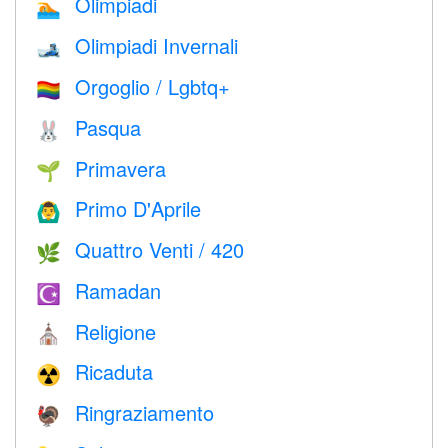
Olimpiadi
🏊
Olimpiadi Invernali
🎿
Orgoglio / Lgbtq+
🏳️‍🌈
Pasqua
🐰
Primavera
🌱
Primo D'Aprile
🙆‍♂️
Quattro Venti / 420
🌿
Ramadan
☪️
Religione
⛪️
Ricaduta
☢️
Ringraziamento
🦃