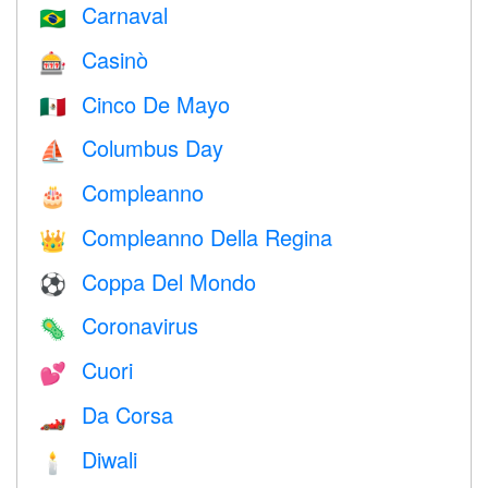
Carnaval
🇧🇷
Casinò
🎰
Cinco De Mayo
🇲🇽
Columbus Day
⛵️
Compleanno
🎂
Compleanno Della Regina
👑
Coppa Del Mondo
⚽
Coronavirus
🦠
Cuori
💕
Da Corsa
🏎
Diwali
🕯