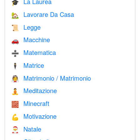
La Laurea
🎓
Lavorare Da Casa
🏡
Legge
📜
Macchine
🚗
Matematica
➗
Matrice
🕴️
Matrimonio / Matrimonio
👰
Meditazione
🧘
Minecraft
🧱
Motivazione
💪
Natale
🎅