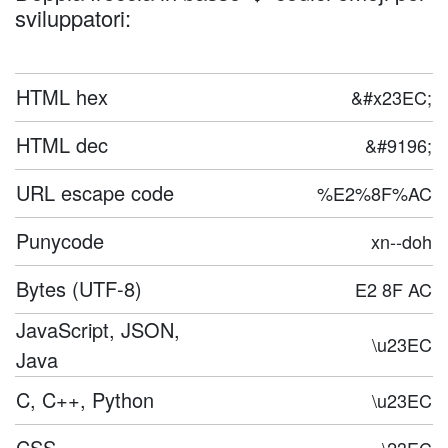
sviluppatori:
HTML hex
&#x23EC;
HTML dec
&#9196;
URL escape code
%E2%8F%AC
Punycode
xn--doh
Bytes (UTF-8)
E2 8F AC
JavaScript, JSON,
\u23EC
Java
C, C++, Python
\u23EC
CSS