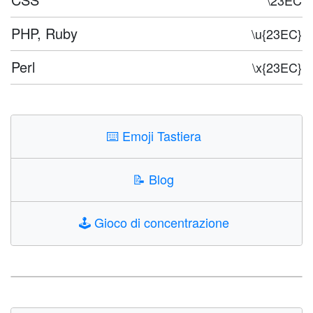
\23EC
PHP, Ruby
\u{23EC}
Perl
\x{23EC}
⌨️
Emoji Tastiera
📝
Blog
🕹️
Gioco di concentrazione