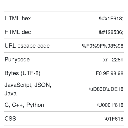
HTML hex
&#x1F618;
HTML dec
&#128536;
URL escape code
%F0%9F%98%98
Punycode
xn--228h
Bytes (UTF-8)
F0 9F 98 98
JavaScript, JSON,
\uD83D\uDE18
Java
C, C++, Python
\U0001f618
CSS
\01F618