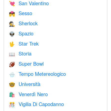
San Valentino
💘
Sesso
💏
Sherlock
🕵️
Spazio
👽
Star Trek
🖖
Storia
📖
Super Bowl
🏈
Tempo Metereologico
🌧
Università
🤓
Venerdì Nero
🛍
Vigilia Di Capodanno
🎊