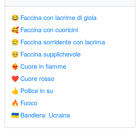
Faccina con lacrime di gioia
😂
Faccina con cuoricini
🥰
Faccina sorridente con lacrima
🥲
Faccina supplichevole
🥺
Cuore in fiamme
❤️‍🔥
Cuore rosso
❤️
Pollice in su
👍
Fuoco
🔥
Bandiera: Ucraina
🇺🇦