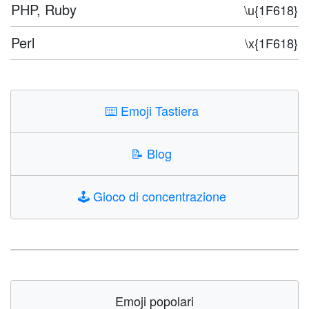
PHP, Ruby
\u{1F618}
Perl
\x{1F618}
⌨️
Emoji Tastiera
📝
Blog
🕹️
Gioco di concentrazione
Emoji popolari