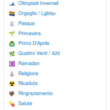
Olimpiadi Invernali
🎿
Orgoglio / Lgbtq+
🏳️‍🌈
Pasqua
🐰
Primavera
🌱
Primo D'Aprile
🙆‍♂️
Quattro Venti / 420
🌿
Ramadan
☪️
Religione
⛪️
Ricaduta
☢️
Ringraziamento
🦃
Salute
💊