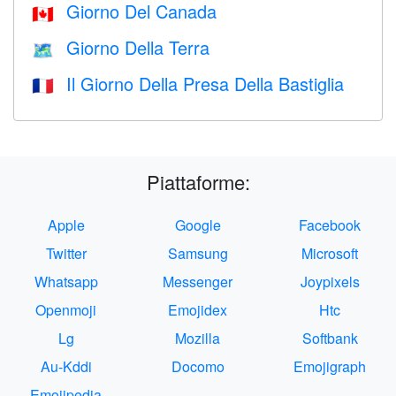
Giorno Del Canada
🇨🇦
Giorno Della Terra
🗺️
Il Giorno Della Presa Della Bastiglia
🇫🇷
Piattaforme:
Apple
Google
Facebook
Twitter
Samsung
Microsoft
Whatsapp
Messenger
Joypixels
Openmoji
Emojidex
Htc
Lg
Mozilla
Softbank
Au-Kddi
Docomo
Emojigraph
Emojipedia