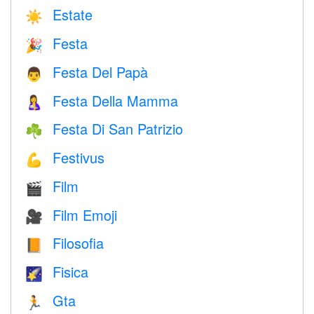
Estate
☀️
Festa
🎉
Festa Del Papà
👨
Festa Della Mamma
🤱
Festa Di San Patrizio
☘️
Festivus
💪
Film
🎬
Film Emoji
🎥
Filosofia
📙
Fisica
🌠
Gta
🏃