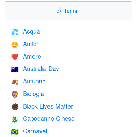
🎉
Tema
Acqua
💦
Amici
😄
Amore
❤️️
Australia Day
🇦🇺
Autunno
🍂
Biologia
🦁
Black Lives Matter
✊🏿
Capodanno Cinese
🐉
Carnaval
🇧🇷