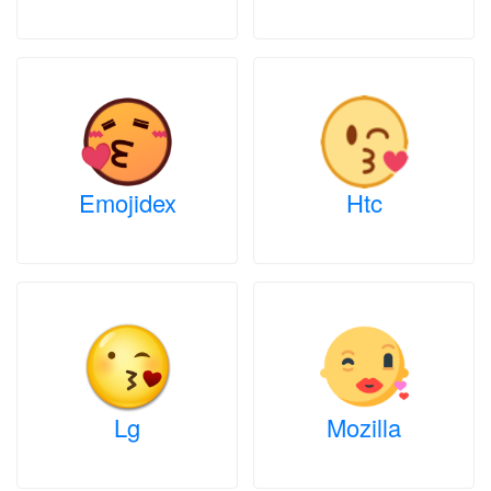
Emojidex
Htc
Lg
Mozilla