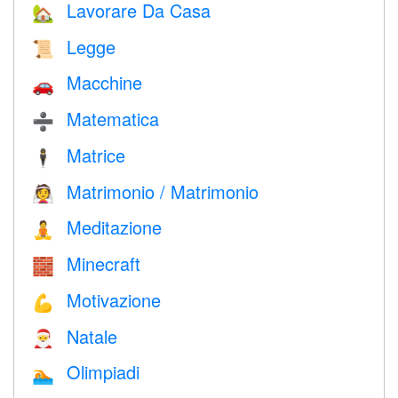
Lavorare Da Casa
🏡
Legge
📜
Macchine
🚗
Matematica
➗
Matrice
🕴️
Matrimonio / Matrimonio
👰
Meditazione
🧘
Minecraft
🧱
Motivazione
💪
Natale
🎅
Olimpiadi
🏊