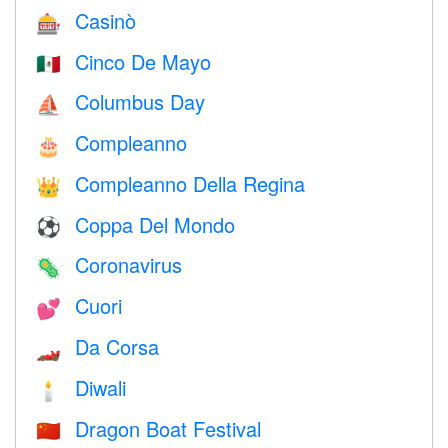
Casinò
🎰
Cinco De Mayo
🇲🇽
Columbus Day
⛵️
Compleanno
🎂
Compleanno Della Regina
👑
Coppa Del Mondo
⚽
Coronavirus
🦠
Cuori
💕
Da Corsa
🏎
Diwali
🕯
Dragon Boat Festival
🇨🇳