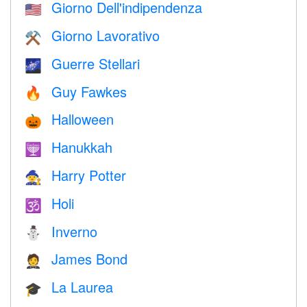
Giorno Dell'indipendenza
🇺🇸
Giorno Lavorativo
⚒️
Guerre Stellari
🌌
Guy Fawkes
🔥
Halloween
🎃
Hanukkah
🕎
Harry Potter
🧙
Holi
🕉
Inverno
⛄
James Bond
🤵
La Laurea
🎓