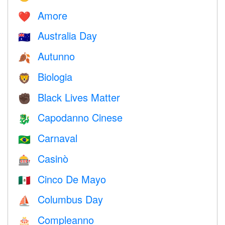
Amore
❤️️
Australia Day
🇦🇺
Autunno
🍂
Biologia
🦁
Black Lives Matter
✊🏿
Capodanno Cinese
🐉
Carnaval
🇧🇷
Casinò
🎰
Cinco De Mayo
🇲🇽
Columbus Day
⛵️
Compleanno
🎂