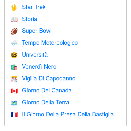
Star Trek
🖖
Storia
📖
Super Bowl
🏈
Tempo Metereologico
🌧
Università
🤓
Venerdì Nero
🛍
Vigilia Di Capodanno
🎊
Giorno Del Canada
🇨🇦
Giorno Della Terra
🗺️
Il Giorno Della Presa Della Bastiglia
🇫🇷