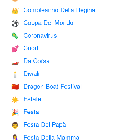
Compleanno Della Regina
👑
Coppa Del Mondo
⚽
Coronavirus
🦠
Cuori
💕
Da Corsa
🏎
Diwali
🕯
Dragon Boat Festival
🇨🇳
Estate
☀️
Festa
🎉
Festa Del Papà
👨
Festa Della Mamma
🤱