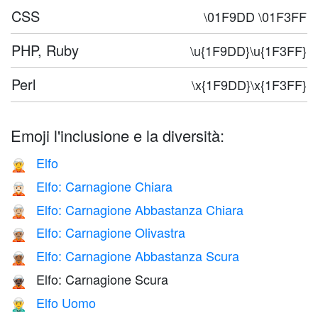
CSS
\01F9DD \01F3FF
PHP, Ruby
\u{1F9DD}\u{1F3FF}
Perl
\x{1F9DD}\x{1F3FF}
Emoji l'inclusione e la diversità:
Elfo
🧝
Elfo: Carnagione Chiara
🧝🏻
Elfo: Carnagione Abbastanza Chiara
🧝🏼
Elfo: Carnagione Olivastra
🧝🏽
Elfo: Carnagione Abbastanza Scura
🧝🏾
Elfo: Carnagione Scura
🧝🏿
Elfo Uomo
🧝‍♂️