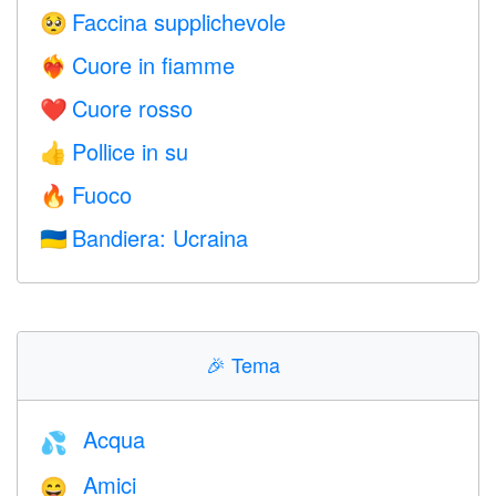
Faccina supplichevole
🥺
Cuore in fiamme
❤️‍🔥
Cuore rosso
❤️
Pollice in su
👍
Fuoco
🔥
Bandiera: Ucraina
🇺🇦
🎉
Tema
Acqua
💦
Amici
😄