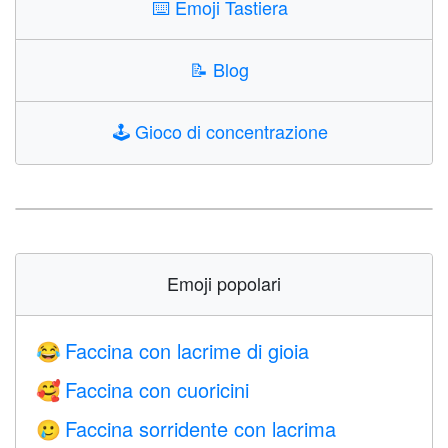
⌨️
Emoji Tastiera
📝
Blog
🕹️
Gioco di concentrazione
Emoji popolari
Faccina con lacrime di gioia
😂
Faccina con cuoricini
🥰
Faccina sorridente con lacrima
🥲