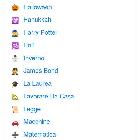
Halloween
🎃
Hanukkah
🕎
Harry Potter
🧙
Holi
🕉
Inverno
⛄
James Bond
🤵
La Laurea
🎓
Lavorare Da Casa
🏡
Legge
📜
Macchine
🚗
Matematica
➗