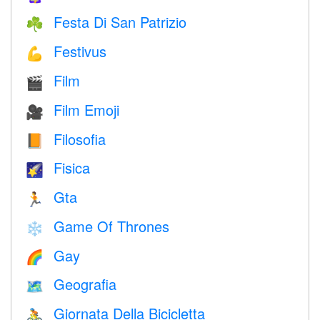
Festa Di San Patrizio
☘️
Festivus
💪
Film
🎬
Film Emoji
🎥
Filosofia
📙
Fisica
🌠
Gta
🏃
Game Of Thrones
❄️
Gay
🌈
Geografia
🗺
Giornata Della Bicicletta
🚴