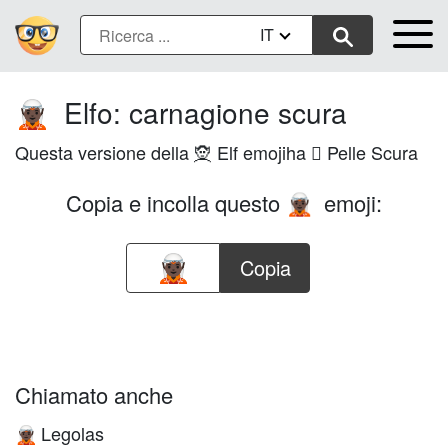
IT
Elfo: carnagione scura
🧝🏿
Questa versione della 🧝 Elf emojiha 🏿 Pelle Scura
Copia e incolla questo
emoji:
🧝🏿
Copia
Chiamato anche
Legolas
🧝🏿