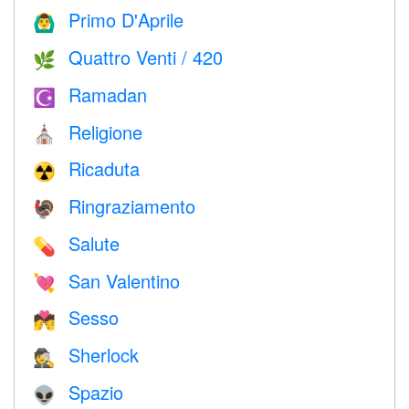
Primo D'Aprile
🙆‍♂️
Quattro Venti / 420
🌿
Ramadan
☪️
Religione
⛪️
Ricaduta
☢️
Ringraziamento
🦃
Salute
💊
San Valentino
💘
Sesso
💏
Sherlock
🕵️
Spazio
👽