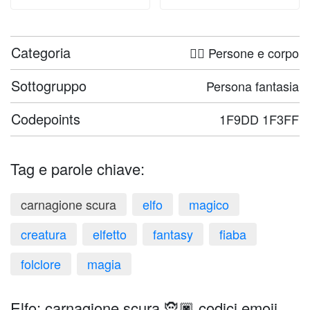
Categoria
🤦‍♀️ Persone e corpo
Sottogruppo
Persona fantasia
Codepoints
1F9DD 1F3FF
Tag e parole chiave:
carnagione scura
elfo
magico
creatura
elfetto
fantasy
fiaba
folclore
magia
Elfo: carnagione scura 🧝🏿 codici emoji