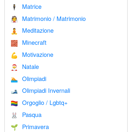
Matrice
🕴️
Matrimonio / Matrimonio
👰
Meditazione
🧘
Minecraft
🧱
Motivazione
💪
Natale
🎅
Olimpiadi
🏊
Olimpiadi Invernali
🎿
Orgoglio / Lgbtq+
🏳️‍🌈
Pasqua
🐰
Primavera
🌱