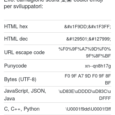
per sviluppatori:
HTML hex
&#x1F9DD;&#x1F3FF;
HTML dec
&#129501;&#127999;
%F0%9F%A7%9D%F0%
URL escape code
9F%8F%BF
Punycode
xn--qn8h17g
F0 9F A7 9D F0 9F 8F
Bytes (UTF-8)
BF
JavaScript, JSON,
\uD83E\uDDDD\uD83C\u
Java
DFFF
C, C++, Python
\U0001f9dd\U0001f3ff