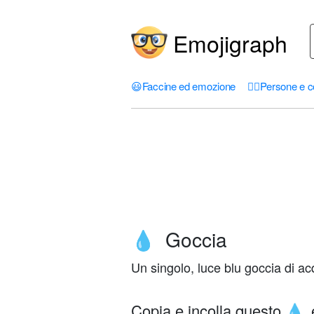
Emojigraph
😃
Faccine ed emozione
🤦‍♀️
Persone e c
Goccia
💧
Un singolo, luce blu goccia di ac
Copia e incolla questo
💧