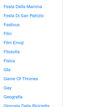
Festa Della Mamma

Festa Di San Patrizio
️
Festivus

Film

Film Emoji

Filosofia

Fisica

Gta

Game Of Thrones
️
Gay

Geografia

Giornata Della Bicicletta
