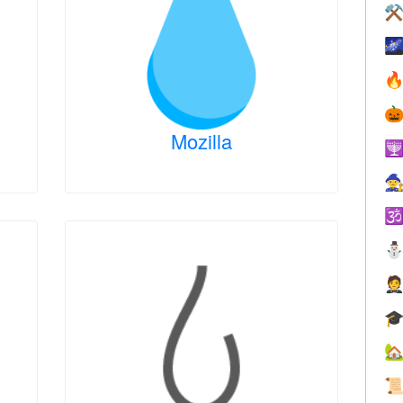
⚒



Mozilla






