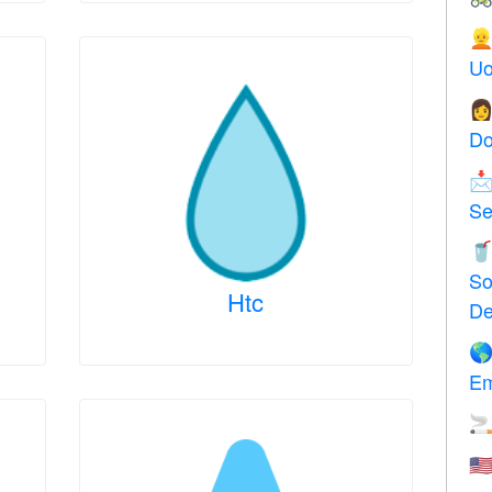

Uo

Do

Se

So
Htc
De

Em

🇺