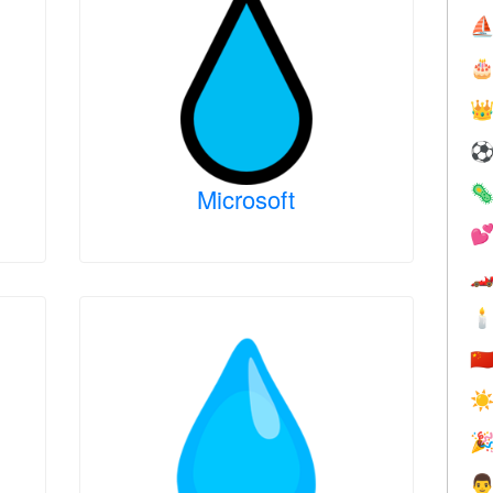
⛵



Microsoft



🇨
☀

