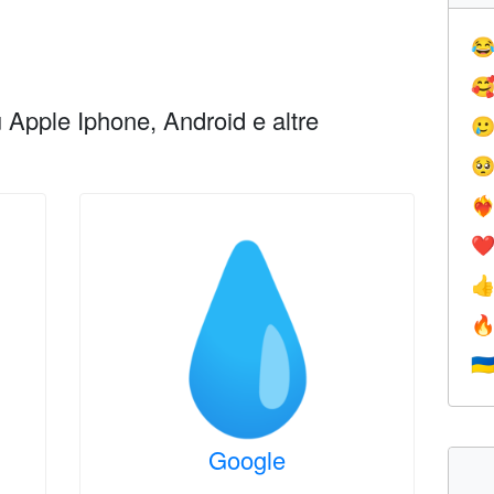


Apple Iphone, Android e altre


❤️‍
❤


🇺
Google