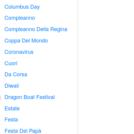
Columbus Day
️
Compleanno

Compleanno Della Regina

Coppa Del Mondo
⚽
Coronavirus

Cuori

Da Corsa

Diwali

Dragon Boat Festival

Estate
️
Festa

Festa Del Papà
