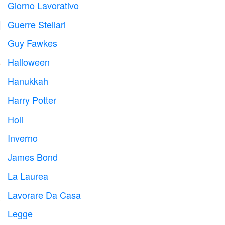
Giorno Lavorativo
️
Guerre Stellari

Guy Fawkes

Halloween

Hanukkah

Harry Potter

Holi

Inverno
⛄
James Bond

La Laurea

Lavorare Da Casa

Legge
