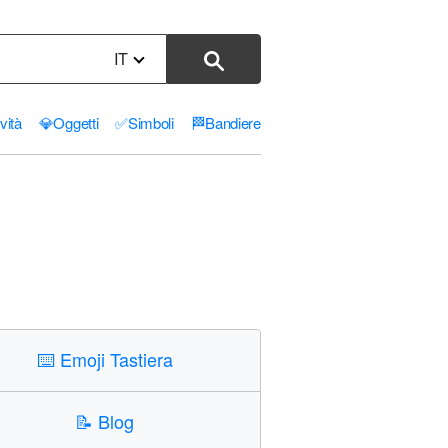
IT
ività
💎
Oggetti
✅
Simboli
🏁
Bandiere
⌨️
Emoji Tastiera
📝
Blog