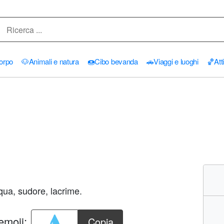
orpo
🐶
Animali e natura
🍩
Cibo bevanda
🚗
Viaggi e luoghi
🏀
Att
qua, sudore, lacrime.
emoji:
Copia