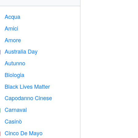
Acqua

Amici

Amore
️
Australia Day

Autunno

Biologia

Black Lives Matter

Capodanno Cinese

Carnaval

Casinò

Cinco De Mayo
