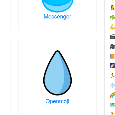

Messenger
☘






❄

Openmoji

