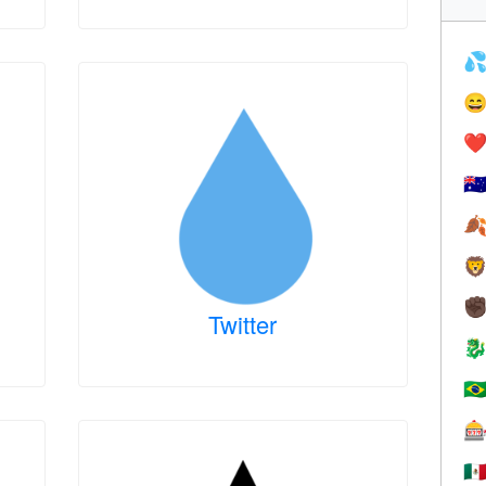


❤️
🇦


✊
Twitter

🇧

🇲