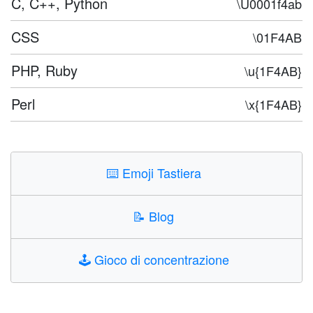
C, C++, Python
\U0001f4ab
CSS
\01F4AB
PHP, Ruby
\u{1F4AB}
Perl
\x{1F4AB}
⌨️
Emoji Tastiera
📝
Blog
🕹️
Gioco di concentrazione