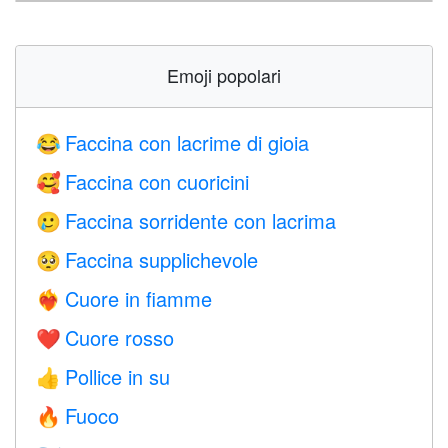
Emoji popolari
Faccina con lacrime di gioia
😂
Faccina con cuoricini
🥰
Faccina sorridente con lacrima
🥲
Faccina supplichevole
🥺
Cuore in fiamme
❤️‍🔥
Cuore rosso
❤️
Pollice in su
👍
Fuoco
🔥