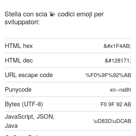
Stella con scia 💫 codici emoji per
sviluppatori:
HTML hex
&#x1F4AB;
HTML dec
&#128171;
URL escape code
%F0%9F%92%AB
Punycode
xn--ns8h
Bytes (UTF-8)
F0 9F 92 AB
JavaScript, JSON,
\uD83D\uDCAB
Java