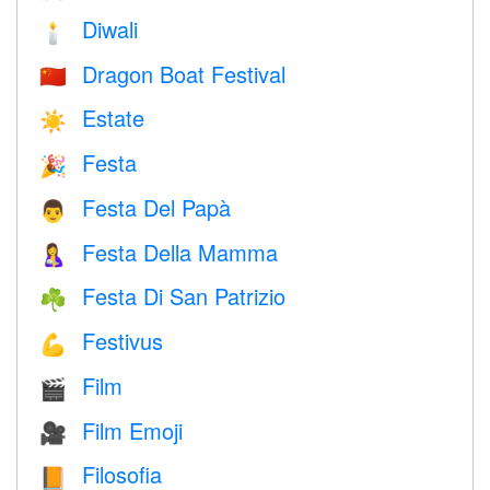
Diwali
🕯
Dragon Boat Festival
🇨🇳
Estate
☀️
Festa
🎉
Festa Del Papà
👨
Festa Della Mamma
🤱
Festa Di San Patrizio
☘️
Festivus
💪
Film
🎬
Film Emoji
🎥
Filosofia
📙