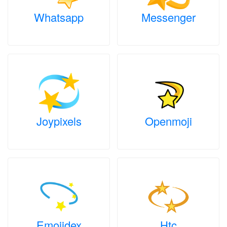
Whatsapp
Messenger
Joypixels
Openmoji
Emojidex
Htc