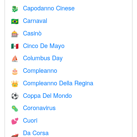
Capodanno Cinese
🐉
Carnaval
🇧🇷
Casinò
🎰
Cinco De Mayo
🇲🇽
Columbus Day
⛵️
Compleanno
🎂
Compleanno Della Regina
👑
Coppa Del Mondo
⚽
Coronavirus
🦠
Cuori
💕
Da Corsa
🏎