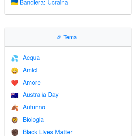
Bandiera: Ucraina
🇺🇦
🎉
Tema
Acqua
💦
Amici
😄
Amore
❤️️
Australia Day
🇦🇺
Autunno
🍂
Biologia
🦁
Black Lives Matter
✊🏿