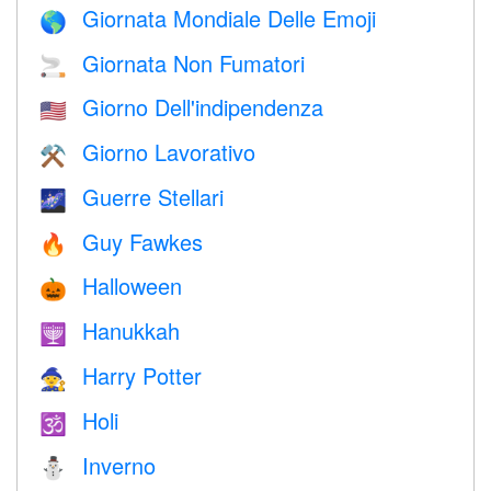
Giornata Mondiale Delle Emoji
🌎
Giornata Non Fumatori
🚬
Giorno Dell'indipendenza
🇺🇸
Giorno Lavorativo
⚒️
Guerre Stellari
🌌
Guy Fawkes
🔥
Halloween
🎃
Hanukkah
🕎
Harry Potter
🧙
Holi
🕉
Inverno
⛄