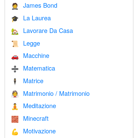
James Bond
🤵
La Laurea
🎓
Lavorare Da Casa
🏡
Legge
📜
Macchine
🚗
Matematica
➗
Matrice
🕴️
Matrimonio / Matrimonio
👰
Meditazione
🧘
Minecraft
🧱
Motivazione
💪