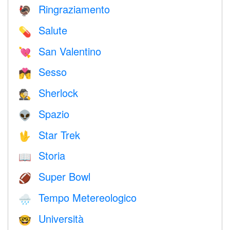
Ringraziamento
🦃
Salute
💊
San Valentino
💘
Sesso
💏
Sherlock
🕵️
Spazio
👽
Star Trek
🖖
Storia
📖
Super Bowl
🏈
Tempo Metereologico
🌧
Università
🤓