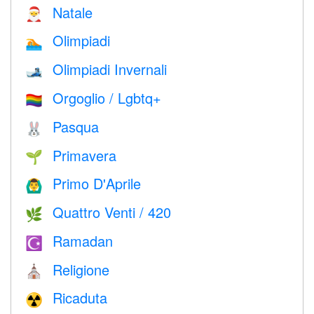
Natale
🎅
Olimpiadi
🏊
Olimpiadi Invernali
🎿
Orgoglio / Lgbtq+
🏳️‍🌈
Pasqua
🐰
Primavera
🌱
Primo D'Aprile
🙆‍♂️
Quattro Venti / 420
🌿
Ramadan
☪️
Religione
⛪️
Ricaduta
☢️