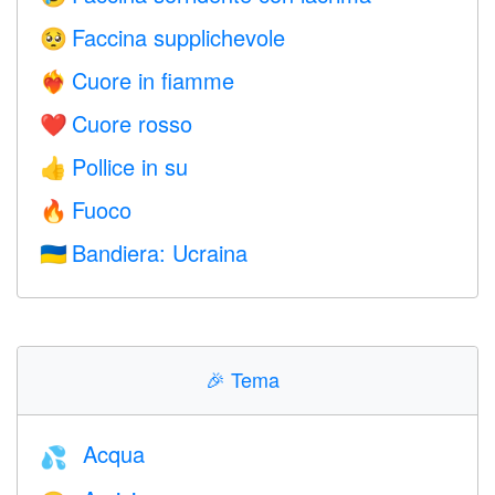
Faccina supplichevole
🥺
Cuore in fiamme
❤️‍🔥
Cuore rosso
❤️
Pollice in su
👍
Fuoco
🔥
Bandiera: Ucraina
🇺🇦
🎉
Tema
Acqua
💦