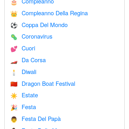
Compleanno
🎂
Compleanno Della Regina
👑
Coppa Del Mondo
⚽
Coronavirus
🦠
Cuori
💕
Da Corsa
🏎
Diwali
🕯
Dragon Boat Festival
🇨🇳
Estate
☀️
Festa
🎉
Festa Del Papà
👨