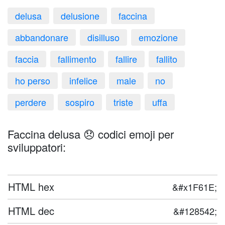
delusa
delusione
faccina
abbandonare
disilluso
emozione
faccia
fallimento
fallire
fallito
ho perso
infelice
male
no
perdere
sospiro
triste
uffa
Faccina delusa 😞 codici emoji per
sviluppatori:
HTML hex
&#x1F61E;
HTML dec
&#128542;