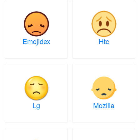
Emojidex
Htc
Lg
Mozilla