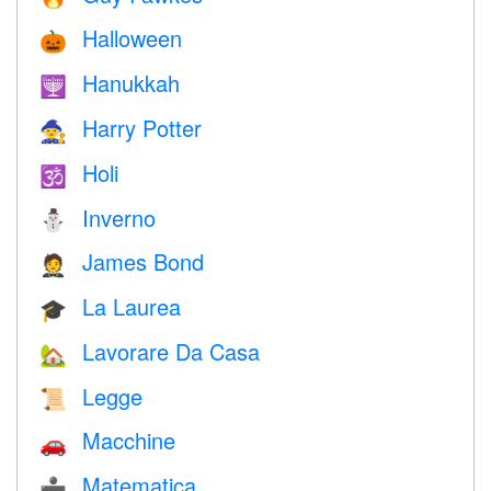
Halloween
🎃
Hanukkah
🕎
Harry Potter
🧙
Holi
🕉
Inverno
⛄
James Bond
🤵
La Laurea
🎓
Lavorare Da Casa
🏡
Legge
📜
Macchine
🚗
Matematica
➗