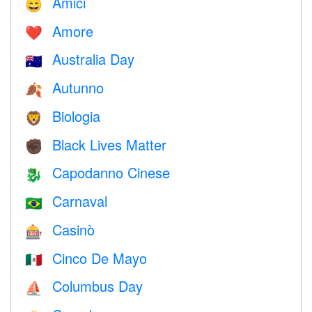
Amici
😄
Amore
❤️️
Australia Day
🇦🇺
Autunno
🍂
Biologia
🦁
Black Lives Matter
✊🏿
Capodanno Cinese
🐉
Carnaval
🇧🇷
Casinò
🎰
Cinco De Mayo
🇲🇽
Columbus Day
⛵️