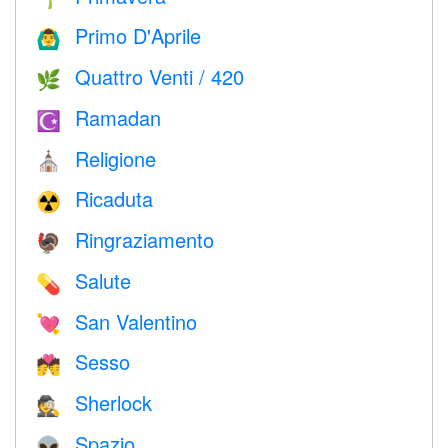
Primo D'Aprile
🙆‍♂️
Quattro Venti / 420
🌿
Ramadan
☪️
Religione
⛪️
Ricaduta
☢️
Ringraziamento
🦃
Salute
💊
San Valentino
💘
Sesso
💏
Sherlock
🕵️
Spazio
👽