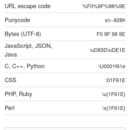
URL escape code
%F0%9F%98%9E
Punycode
xn--828h
Bytes (UTF-8)
F0 9F 98 9E
JavaScript, JSON,
\uD83D\uDE1E
Java
C, C++, Python
\U0001f61e
CSS
\01F61E
PHP, Ruby
\u{1F61E}
Perl
\x{1F61E}