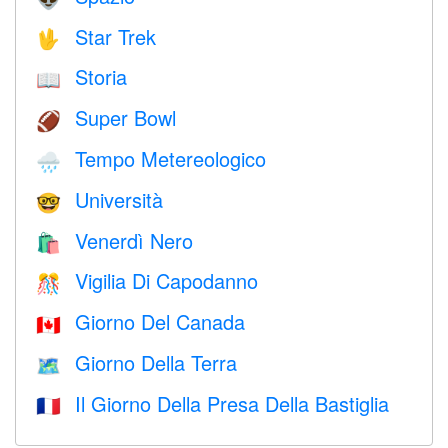
Star Trek
🖖
Storia
📖
Super Bowl
🏈
Tempo Metereologico
🌧
Università
🤓
Venerdì Nero
🛍
Vigilia Di Capodanno
🎊
Giorno Del Canada
🇨🇦
Giorno Della Terra
🗺️
Il Giorno Della Presa Della Bastiglia
🇫🇷