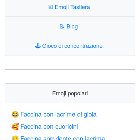
⌨️
Emoji Tastiera
📝
Blog
🕹️
Gioco di concentrazione
Emoji popolari
Faccina con lacrime di gioia
😂
Faccina con cuoricini
🥰
Faccina sorridente con lacrima
🥲