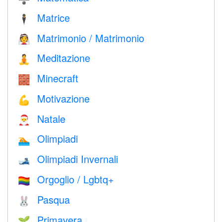
Matrice
🕴️
Matrimonio / Matrimonio
👰
Meditazione
🧘
Minecraft
🧱
Motivazione
💪
Natale
🎅
Olimpiadi
🏊
Olimpiadi Invernali
🎿
Orgoglio / Lgbtq+
🏳️‍🌈
Pasqua
🐰
Primavera
🌱