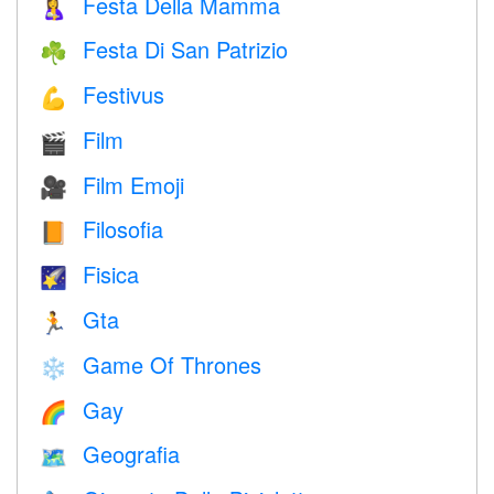
Festa Della Mamma
🤱
Festa Di San Patrizio
☘️
Festivus
💪
Film
🎬
Film Emoji
🎥
Filosofia
📙
Fisica
🌠
Gta
🏃
Game Of Thrones
❄️
Gay
🌈
Geografia
🗺