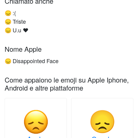
Chiamato anche
:(
😞
Triste
😞
U.u ❤
😞
Nome Apple
Disappointed Face
😞
Come appaiono le emoji su Apple Iphone,
Android e altre piattaforme