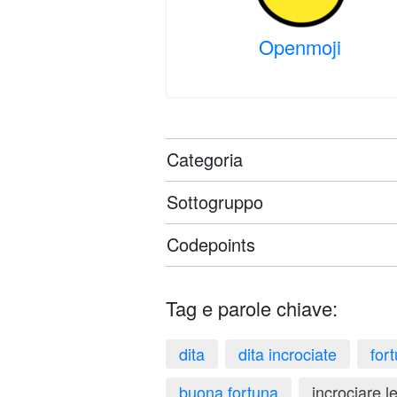
Openmoji
Categoria
Sottogruppo
Codepoints
Tag e parole chiave:
dita
dita incrociate
for
buona fortuna
incrociare le