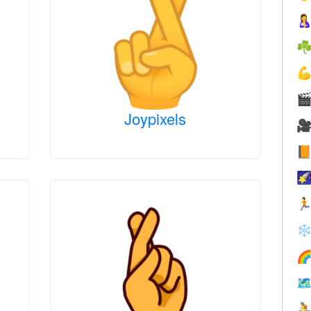

☘


Joypixels




❄


