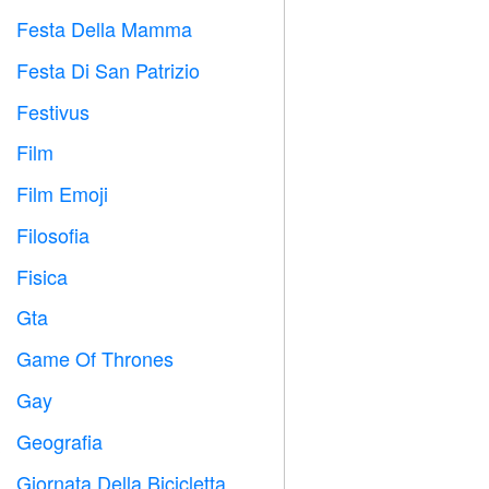
Festa Della Mamma

Festa Di San Patrizio
️
Festivus

Film

Film Emoji

Filosofia

Fisica

Gta

Game Of Thrones
️
Gay

Geografia

Giornata Della Bicicletta
