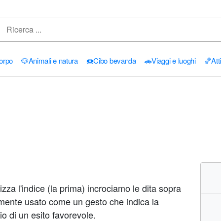
orpo
🐶
Animali e natura
🍩
Cibo bevanda
🚗
Viaggi e luoghi
🏀
Att
izza l'indice (la prima) incrociamo le dita sopra
mente usato come un gesto che indica la
io di un esito favorevole.