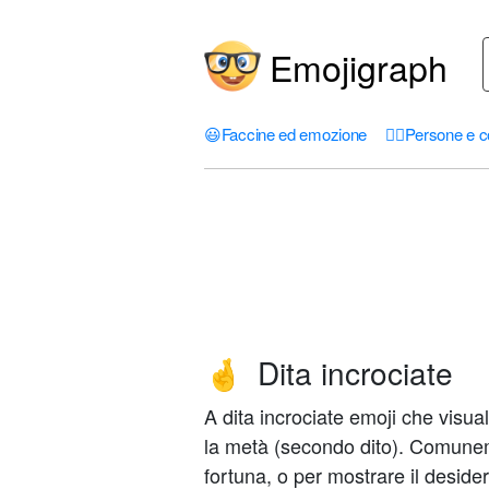
Emojigraph
😃
Faccine ed emozione
🤦‍♀️
Persone e c
Dita incrociate
🤞
A dita incrociate emoji che visual
la metà (secondo dito). Comune
fortuna, o per mostrare il desider