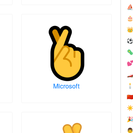
⛵





Microsoft

🇨
☀

