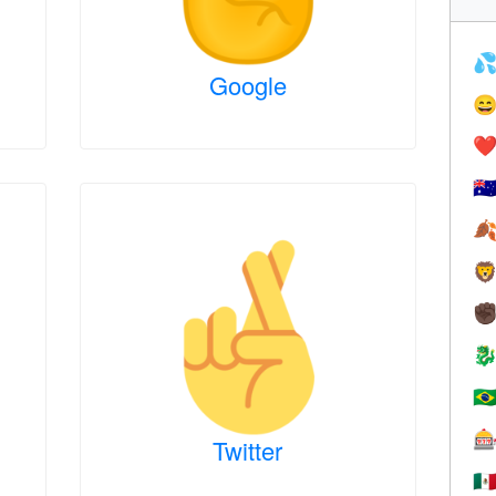

Google

❤️
🇦


✊

🇧

Twitter
🇲