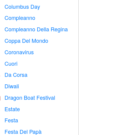
Columbus Day
️
Compleanno

Compleanno Della Regina

Coppa Del Mondo
⚽
Coronavirus

Cuori

Da Corsa

Diwali

Dragon Boat Festival

Estate
️
Festa

Festa Del Papà
