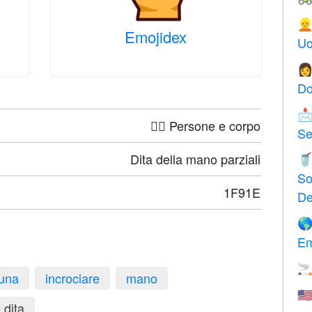

Emojidex
Uo

Do

🤦‍♀️ Persone e corpo
Se
Dita della mano parziali

So
1F91E
De

Em

tuna
incrociare
mano
🇺
 dita