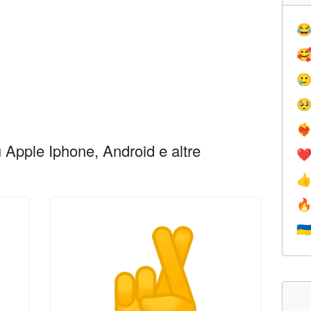




❤️‍
Apple Iphone, Android e altre
❤


🇺