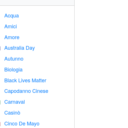
Acqua

Amici

Amore
️
Australia Day

Autunno

Biologia

Black Lives Matter

Capodanno Cinese

Carnaval

Casinò

Cinco De Mayo
