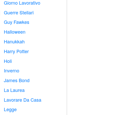
Giorno Lavorativo
️
Guerre Stellari

Guy Fawkes

Halloween

Hanukkah

Harry Potter

Holi

Inverno
⛄
James Bond

La Laurea

Lavorare Da Casa

Legge
