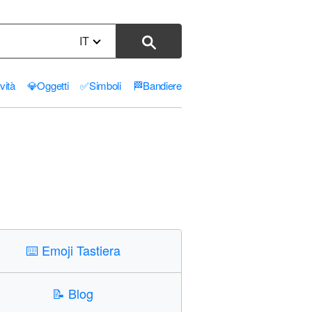
IT
ività
💎
Oggetti
✅
Simboli
🏁
Bandiere
⌨️
Emoji Tastiera
📝
Blog