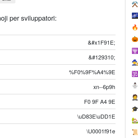
⚒

oji per sviluppatori:


&#x1F91E;

&#129310;

%F0%9F%A4%9E

xn--6p9h

F0 9F A4 9E

\uD83E\uDD1E

\U0001f91e
