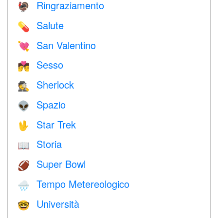
Ringraziamento
🦃
Salute
💊
San Valentino
💘
Sesso
💏
Sherlock
🕵️
Spazio
👽
Star Trek
🖖
Storia
📖
Super Bowl
🏈
Tempo Metereologico
🌧
Università
🤓