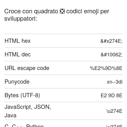
Croce con quadrato ❎ codici emoji per
sviluppatori:
HTML hex
&#x274E;
HTML dec
&#10062;
URL escape code
%E2%9D%8E
Punycode
xn--3di
Bytes (UTF-8)
E2 9D 8E
JavaScript, JSON,
\u274E
Java
C, C++, Python
\u274E