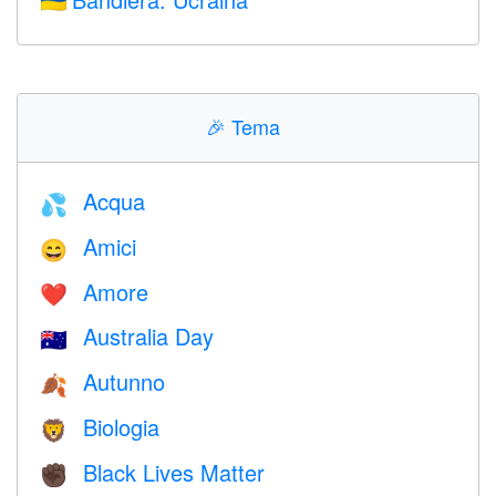
🇺🇦
🎉
Tema
Acqua
💦
Amici
😄
Amore
❤️️
Australia Day
🇦🇺
Autunno
🍂
Biologia
🦁
Black Lives Matter
✊🏿