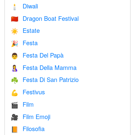
Diwali
🕯
Dragon Boat Festival
🇨🇳
Estate
☀️
Festa
🎉
Festa Del Papà
👨
Festa Della Mamma
🤱
Festa Di San Patrizio
☘️
Festivus
💪
Film
🎬
Film Emoji
🎥
Filosofia
📙