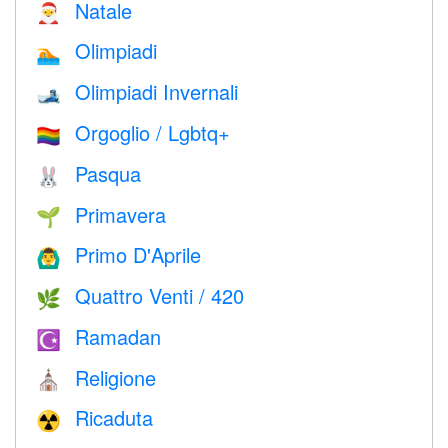
Natale
🎅
Olimpiadi
🏊
Olimpiadi Invernali
🎿
Orgoglio / Lgbtq+
🏳️‍🌈
Pasqua
🐰
Primavera
🌱
Primo D'Aprile
🙆‍♂️
Quattro Venti / 420
🌿
Ramadan
☪️
Religione
⛪️
Ricaduta
☢️