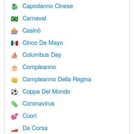
Capodanno Cinese
🐉
Carnaval
🇧🇷
Casinò
🎰
Cinco De Mayo
🇲🇽
Columbus Day
⛵️
Compleanno
🎂
Compleanno Della Regina
👑
Coppa Del Mondo
⚽
Coronavirus
🦠
Cuori
💕
Da Corsa
🏎