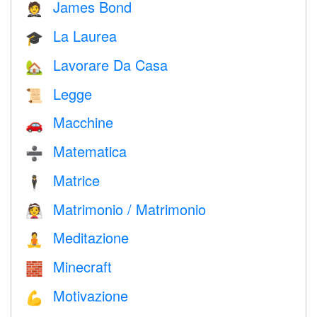
James Bond
🤵
La Laurea
🎓
Lavorare Da Casa
🏡
Legge
📜
Macchine
🚗
Matematica
➗
Matrice
🕴️
Matrimonio / Matrimonio
👰
Meditazione
🧘
Minecraft
🧱
Motivazione
💪