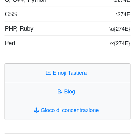
CSS
\274E
PHP, Ruby
\u{274E}
Perl
\x{274E}
⌨️
Emoji Tastiera
📝
Blog
🕹️
Gioco di concentrazione