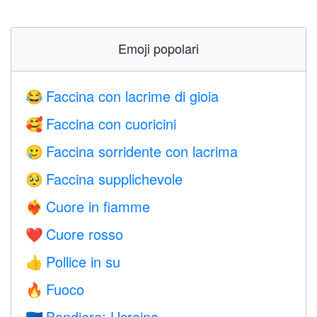
Emoji popolari
Faccina con lacrime di gioia
😂
Faccina con cuoricini
🥰
Faccina sorridente con lacrima
🥲
Faccina supplichevole
🥺
Cuore in fiamme
❤️‍🔥
Cuore rosso
❤️
Pollice in su
👍
Fuoco
🔥
Bandiera: Ucraina