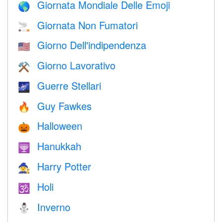
Giornata Mondiale Delle Emoji
🌎
Giornata Non Fumatori
🚬
Giorno Dell'indipendenza
🇺🇸
Giorno Lavorativo
⚒️
Guerre Stellari
🌌
Guy Fawkes
🔥
Halloween
🎃
Hanukkah
🕎
Harry Potter
🧙
Holi
🕉
Inverno
⛄