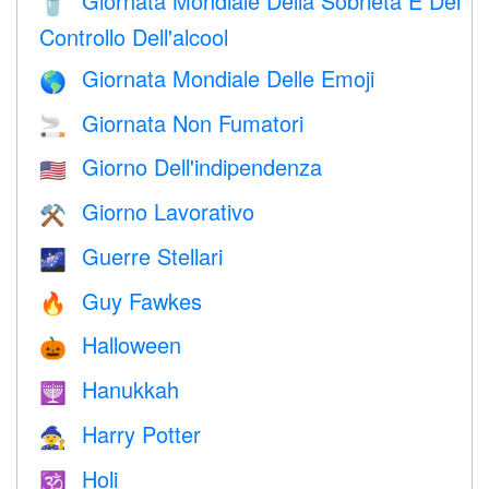
Giornata Mondiale Della Sobrietà E Del
🥤
Controllo Dell'alcool
Giornata Mondiale Delle Emoji
🌎
Giornata Non Fumatori
🚬
Giorno Dell'indipendenza
🇺🇸
Giorno Lavorativo
⚒️
Guerre Stellari
🌌
Guy Fawkes
🔥
Halloween
🎃
Hanukkah
🕎
Harry Potter
🧙
Holi
🕉