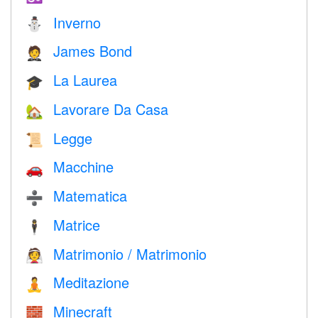
Inverno
⛄
James Bond
🤵
La Laurea
🎓
Lavorare Da Casa
🏡
Legge
📜
Macchine
🚗
Matematica
➗
Matrice
🕴️
Matrimonio / Matrimonio
👰
Meditazione
🧘
Minecraft
🧱