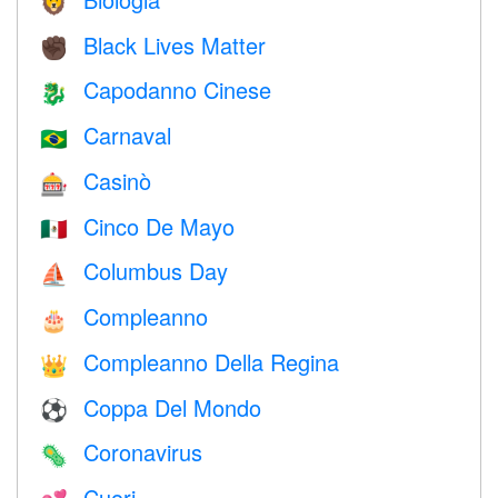
🦁
Black Lives Matter
✊🏿
Capodanno Cinese
🐉
Carnaval
🇧🇷
Casinò
🎰
Cinco De Mayo
🇲🇽
Columbus Day
⛵️
Compleanno
🎂
Compleanno Della Regina
👑
Coppa Del Mondo
⚽
Coronavirus
🦠
Cuori