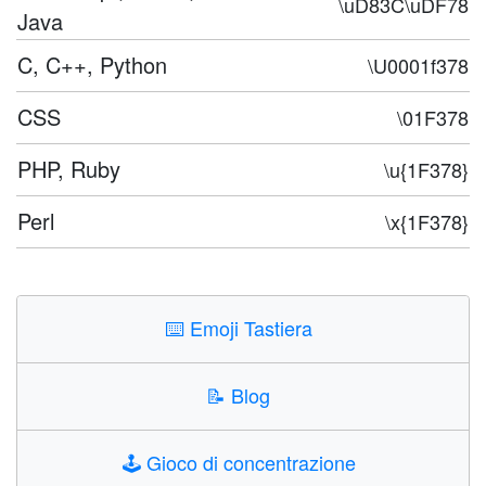
\uD83C\uDF78
Java
C, C++, Python
\U0001f378
CSS
\01F378
PHP, Ruby
\u{1F378}
Perl
\x{1F378}
⌨️
Emoji Tastiera
📝
Blog
🕹️
Gioco di concentrazione