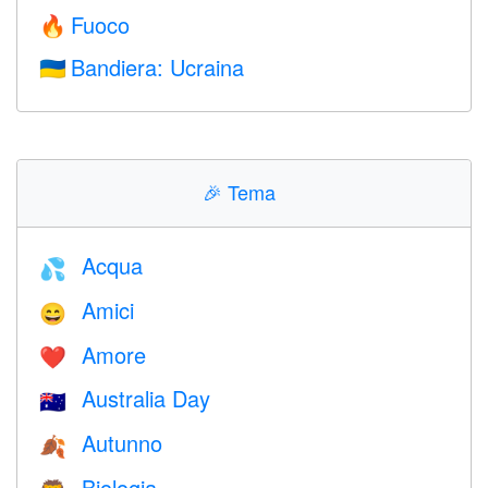
Fuoco
🔥
Bandiera: Ucraina
🇺🇦
🎉
Tema
Acqua
💦
Amici
😄
Amore
❤️️
Australia Day
🇦🇺
Autunno
🍂
Biologia