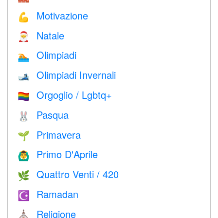
Motivazione
💪
Natale
🎅
Olimpiadi
🏊
Olimpiadi Invernali
🎿
Orgoglio / Lgbtq+
🏳️‍🌈
Pasqua
🐰
Primavera
🌱
Primo D'Aprile
🙆‍♂️
Quattro Venti / 420
🌿
Ramadan
☪️
Religione
⛪️