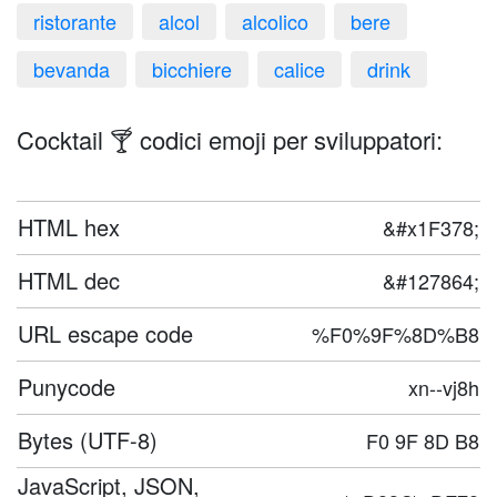
ristorante
alcol
alcolico
bere
bevanda
bicchiere
calice
drink
Cocktail 🍸 codici emoji per sviluppatori:
HTML hex
&#x1F378;
HTML dec
&#127864;
URL escape code
%F0%9F%8D%B8
Punycode
xn--vj8h
Bytes (UTF-8)
F0 9F 8D B8
JavaScript, JSON,