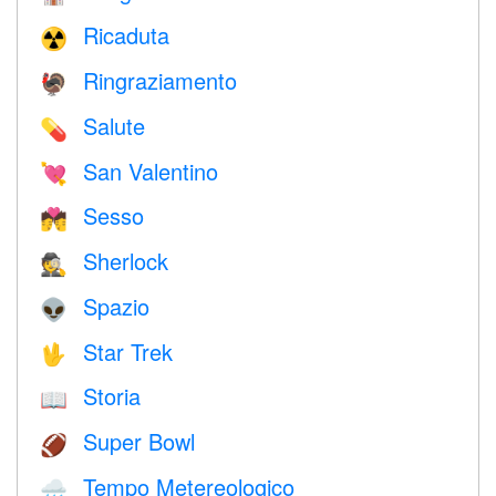
Ricaduta
☢️
Ringraziamento
🦃
Salute
💊
San Valentino
💘
Sesso
💏
Sherlock
🕵️
Spazio
👽
Star Trek
🖖
Storia
📖
Super Bowl
🏈
Tempo Metereologico
🌧