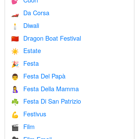
💕
Da Corsa
🏎
Diwali
🕯
Dragon Boat Festival
🇨🇳
Estate
☀️
Festa
🎉
Festa Del Papà
👨
Festa Della Mamma
🤱
Festa Di San Patrizio
☘️
Festivus
💪
Film
🎬