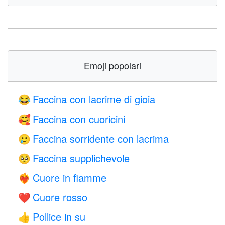
Emoji popolari
Faccina con lacrime di gioia
😂
Faccina con cuoricini
🥰
Faccina sorridente con lacrima
🥲
Faccina supplichevole
🥺
Cuore in fiamme
❤️‍🔥
Cuore rosso
❤️
Pollice in su
👍