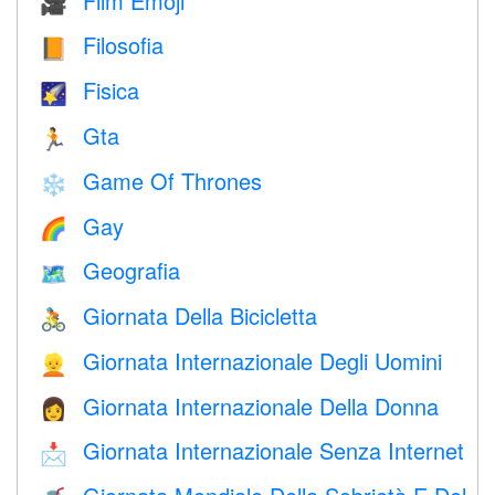
Film Emoji
🎥
Filosofia
📙
Fisica
🌠
Gta
🏃
Game Of Thrones
❄️
Gay
🌈
Geografia
🗺
Giornata Della Bicicletta
🚴
Giornata Internazionale Degli Uomini
👱
Giornata Internazionale Della Donna
👩
Giornata Internazionale Senza Internet
📩