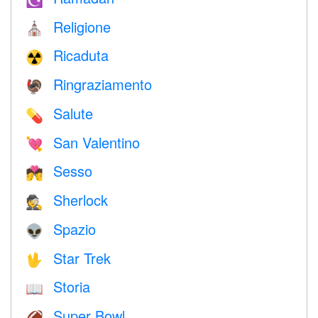
Religione
⛪️
Ricaduta
☢️
Ringraziamento
🦃
Salute
💊
San Valentino
💘
Sesso
💏
Sherlock
🕵️
Spazio
👽
Star Trek
🖖
Storia
📖
Super Bowl