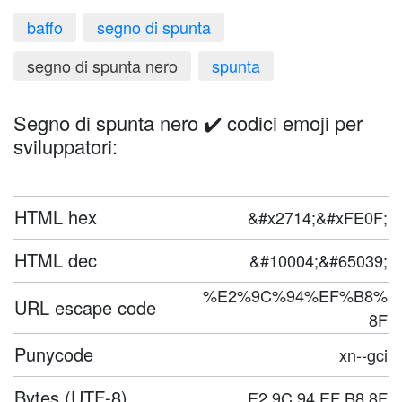
baffo
segno di spunta
segno di spunta nero
spunta
Segno di spunta nero ✔️ codici emoji per
sviluppatori:
HTML hex
&#x2714;&#xFE0F;
HTML dec
&#10004;&#65039;
%E2%9C%94%EF%B8%
URL escape code
8F
Punycode
xn--gci
Bytes (UTF-8)
E2 9C 94 EF B8 8F