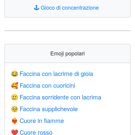
🕹️
Gioco di concentrazione
Emoji popolari
Faccina con lacrime di gioia
😂
Faccina con cuoricini
🥰
Faccina sorridente con lacrima
🥲
Faccina supplichevole
🥺
Cuore in fiamme
❤️‍🔥
Cuore rosso
❤️