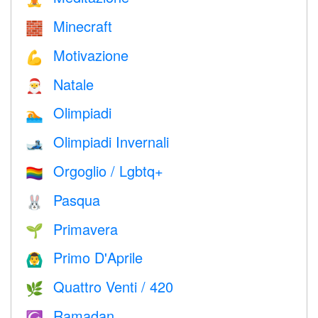
Minecraft
🧱
Motivazione
💪
Natale
🎅
Olimpiadi
🏊
Olimpiadi Invernali
🎿
Orgoglio / Lgbtq+
🏳️‍🌈
Pasqua
🐰
Primavera
🌱
Primo D'Aprile
🙆‍♂️
Quattro Venti / 420
🌿
Ramadan
☪️