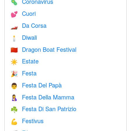
Coronavirus
🦠
Cuori
💕
Da Corsa
🏎
Diwali
🕯
Dragon Boat Festival
🇨🇳
Estate
☀️
Festa
🎉
Festa Del Papà
👨
Festa Della Mamma
🤱
Festa Di San Patrizio
☘️
Festivus
💪