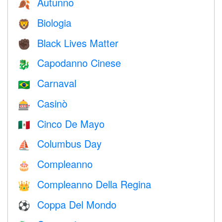
Autunno
🍂
Biologia
🦁
Black Lives Matter
✊🏿
Capodanno Cinese
🐉
Carnaval
🇧🇷
Casinò
🎰
Cinco De Mayo
🇲🇽
Columbus Day
⛵️
Compleanno
🎂
Compleanno Della Regina
👑
Coppa Del Mondo
⚽