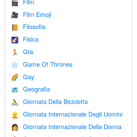
Film
🎬
Film Emoji
🎥
Filosofia
📙
Fisica
🌠
Gta
🏃
Game Of Thrones
❄️
Gay
🌈
Geografia
🗺
Giornata Della Bicicletta
🚴
Giornata Internazionale Degli Uomini
👱
Giornata Internazionale Della Donna
👩