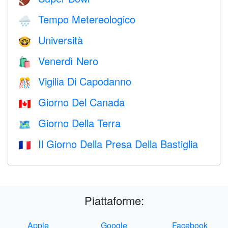
🏈
Tempo Metereologico
🌧
Università
🤓
Venerdì Nero
🛍
Vigilia Di Capodanno
🎊
Giorno Del Canada
🇨🇦
Giorno Della Terra
🗺️
Il Giorno Della Presa Della Bastiglia
🇫🇷
Piattaforme:
Apple
Google
Facebook