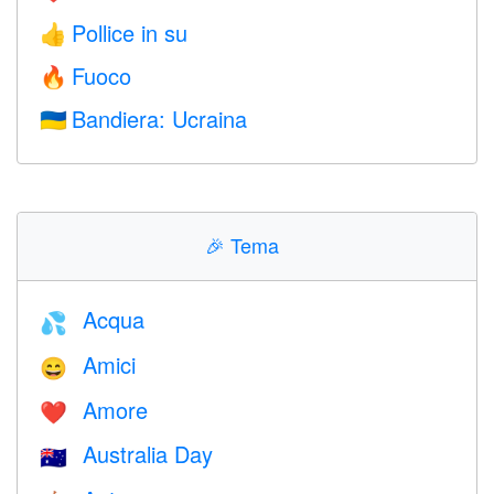
Pollice in su
👍
Fuoco
🔥
Bandiera: Ucraina
🇺🇦
🎉
Tema
Acqua
💦
Amici
😄
Amore
❤️️
Australia Day
🇦🇺