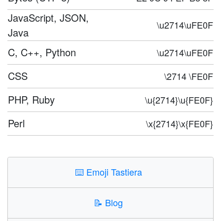
JavaScript, JSON,
\u2714\uFE0F
Java
C, C++, Python
\u2714\uFE0F
CSS
\2714 \FE0F
PHP, Ruby
\u{2714}\u{FE0F}
Perl
\x{2714}\x{FE0F}
⌨️
Emoji Tastiera
📝
Blog