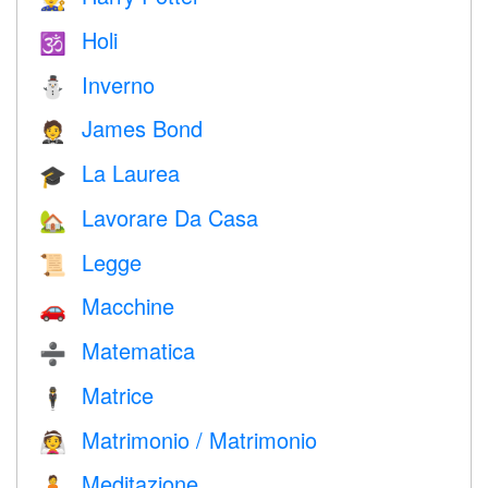
Holi
🕉
Inverno
⛄
James Bond
🤵
La Laurea
🎓
Lavorare Da Casa
🏡
Legge
📜
Macchine
🚗
Matematica
➗
Matrice
🕴️
Matrimonio / Matrimonio
👰
Meditazione
🧘