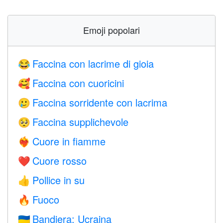
Emoji popolari
Faccina con lacrime di gioia
😂
Faccina con cuoricini
🥰
Faccina sorridente con lacrima
🥲
Faccina supplichevole
🥺
Cuore in fiamme
❤️‍🔥
Cuore rosso
❤️
Pollice in su
👍
Fuoco
🔥
Bandiera: Ucraina
🇺🇦