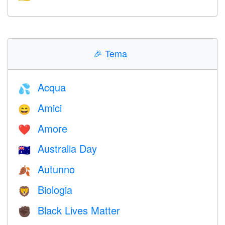
🎉
Tema
Acqua
💦
Amici
😄
Amore
❤️️
Australia Day
🇦🇺
Autunno
🍂
Biologia
🦁
Black Lives Matter
✊🏿