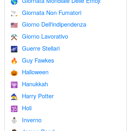
Giornata Mondiale Delle Emoji
🌎
Giornata Non Fumatori
🚬
Giorno Dell'indipendenza
🇺🇸
Giorno Lavorativo
⚒️
Guerre Stellari
🌌
Guy Fawkes
🔥
Halloween
🎃
Hanukkah
🕎
Harry Potter
🧙
Holi
🕉
Inverno
⛄