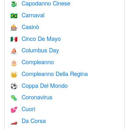
Capodanno Cinese
🐉
Carnaval
🇧🇷
Casinò
🎰
Cinco De Mayo
🇲🇽
Columbus Day
⛵️
Compleanno
🎂
Compleanno Della Regina
👑
Coppa Del Mondo
⚽
Coronavirus
🦠
Cuori
💕
Da Corsa
🏎