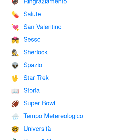
Ringraziamento
🦃
Salute
💊
San Valentino
💘
Sesso
💏
Sherlock
🕵️
Spazio
👽
Star Trek
🖖
Storia
📖
Super Bowl
🏈
Tempo Metereologico
🌧
Università
🤓