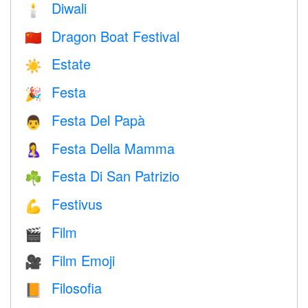
Diwali
🕯
Dragon Boat Festival
🇨🇳
Estate
☀️
Festa
🎉
Festa Del Papà
👨
Festa Della Mamma
🤱
Festa Di San Patrizio
☘️
Festivus
💪
Film
🎬
Film Emoji
🎥
Filosofia
📙