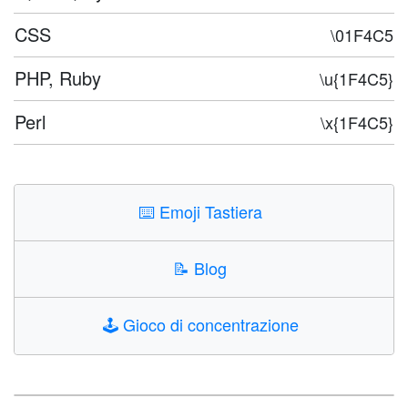
CSS
\01F4C5
PHP, Ruby
\u{1F4C5}
Perl
\x{1F4C5}
⌨️
Emoji Tastiera
📝
Blog
🕹️
Gioco di concentrazione