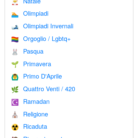
Natale
🎅
Olimpiadi
🏊
Olimpiadi Invernali
🎿
Orgoglio / Lgbtq+
🏳️‍🌈
Pasqua
🐰
Primavera
🌱
Primo D'Aprile
🙆‍♂️
Quattro Venti / 420
🌿
Ramadan
☪️
Religione
⛪️
Ricaduta
☢️