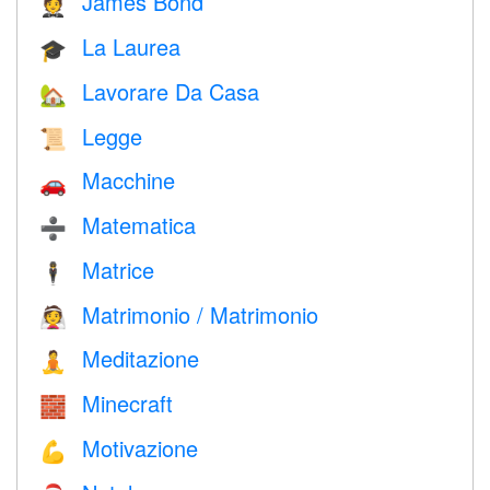
James Bond
🤵
La Laurea
🎓
Lavorare Da Casa
🏡
Legge
📜
Macchine
🚗
Matematica
➗
Matrice
🕴️
Matrimonio / Matrimonio
👰
Meditazione
🧘
Minecraft
🧱
Motivazione
💪