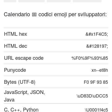
Calendario 📅 codici emoji per sviluppatori:
HTML hex
&#x1F4C5;
HTML dec
&#128197;
URL escape code
%F0%9F%93%85
Punycode
xn--et8h
Bytes (UTF-8)
F0 9F 93 85
JavaScript, JSON,
\uD83D\uDCC5
Java
C, C++, Python
\U0001f4c5