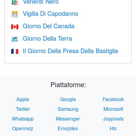
Venerdì Nero
🛍
Vigilia Di Capodanno
🎊
Giorno Del Canada
🇨🇦
Giorno Della Terra
🗺️
Il Giorno Della Presa Della Bastiglia
🇫🇷
Piattaforme:
Apple
Google
Facebook
Twitter
Samsung
Microsoft
Whatsapp
Messenger
Joypixels
Openmoji
Emojidex
Htc