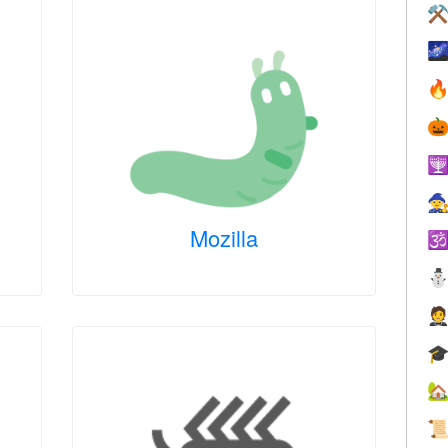
⚒





Mozilla




