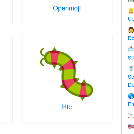
Openmoji

Uo

Do

Se

So
De

Em
Htc

🇺