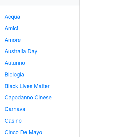
Acqua

Amici

Amore
️
Australia Day

Autunno

Biologia

Black Lives Matter

Capodanno Cinese

Carnaval

Casinò

Cinco De Mayo
