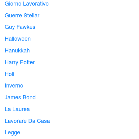
Giorno Lavorativo
️
Guerre Stellari

Guy Fawkes

Halloween

Hanukkah

Harry Potter

Holi

Inverno
⛄
James Bond

La Laurea

Lavorare Da Casa

Legge
