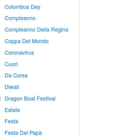
Columbus Day
️
Compleanno

Compleanno Della Regina

Coppa Del Mondo
⚽
Coronavirus

Cuori

Da Corsa

Diwali

Dragon Boat Festival

Estate
️
Festa

Festa Del Papà
