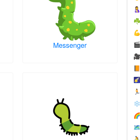

☘

Messenger





❄


