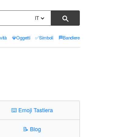
IT
ività
💎
Oggetti
✅
Simboli
🏁
Bandiere
⌨️
Emoji Tastiera
📝
Blog