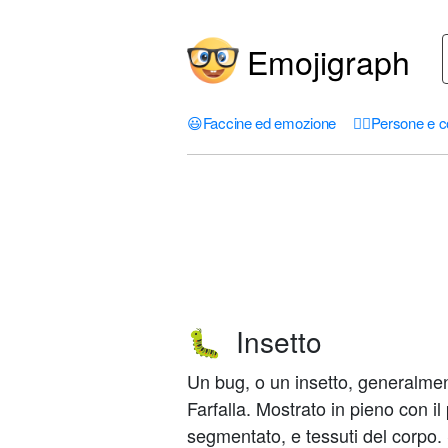
Emojigraph
😃
Faccine ed emozione
🤦‍♀️
Persone e c
Insetto
🐛
Un bug, o un insetto, generalmen
Farfalla. Mostrato in pieno con il 
segmentato, e tessuti del corpo.