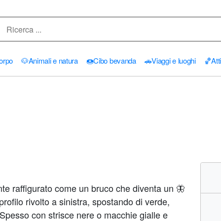
orpo
🐶
Animali e natura
🍩
Cibo bevanda
🚗
Viaggi e luoghi
🏀
Att
te raffigurato come un bruco che diventa un 🦋
profilo rivolto a sinistra, spostando di verde,
 Spesso con strisce nere o macchie gialle e