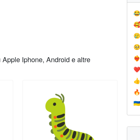




Apple Iphone, Android e altre
❤️‍
❤


🇺