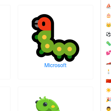
⛵





Microsoft

🇨
☀

