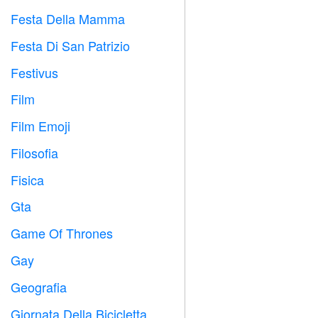
Festa Della Mamma

Festa Di San Patrizio
️
Festivus

Film

Film Emoji

Filosofia

Fisica

Gta

Game Of Thrones
️
Gay

Geografia

Giornata Della Bicicletta
