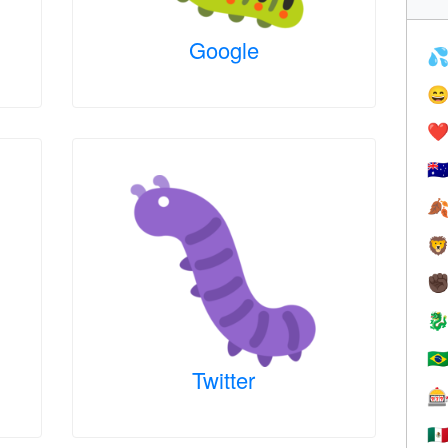
Google


❤️
🇦


✊

🇧
Twitter

🇲