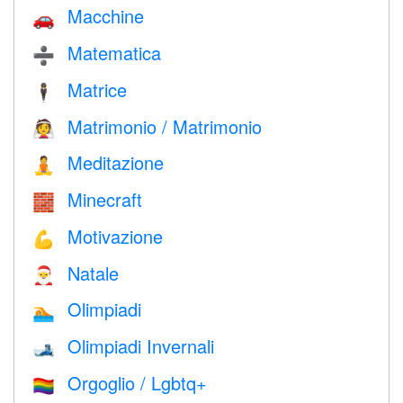
Macchine
🚗
Matematica
➗
Matrice
🕴️
Matrimonio / Matrimonio
👰
Meditazione
🧘
Minecraft
🧱
Motivazione
💪
Natale
🎅
Olimpiadi
🏊
Olimpiadi Invernali
🎿
Orgoglio / Lgbtq+
🏳️‍🌈