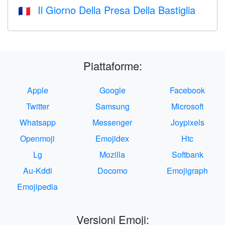
Il Giorno Della Presa Della Bastiglia
🇫🇷
Piattaforme:
Apple
Google
Facebook
Twitter
Samsung
Microsoft
Whatsapp
Messenger
Joypixels
Openmoji
Emojidex
Htc
Lg
Mozilla
Softbank
Au-Kddi
Docomo
Emojigraph
Emojipedia
Versioni Emoji: