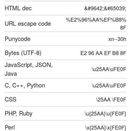
HTML dec
&#9642;&#65039;
%E2%96%AA%EF%B8%
URL escape code
8F
Punycode
xn--30h
Bytes (UTF-8)
E2 96 AA EF B8 8F
JavaScript, JSON,
\u25AA\uFE0F
Java
C, C++, Python
\u25AA\uFE0F
CSS
\25AA \FE0F
PHP, Ruby
\u{25AA}\u{FE0F}
Perl
\x{25AA}\x{FE0F}