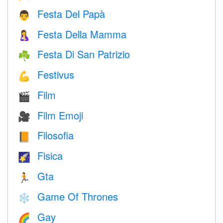
Festa Del Papà
👨
Festa Della Mamma
🤱
Festa Di San Patrizio
☘️
Festivus
💪
Film
🎬
Film Emoji
🎥
Filosofia
📙
Fisica
🌠
Gta
🏃
Game Of Thrones
❄️
Gay
🌈