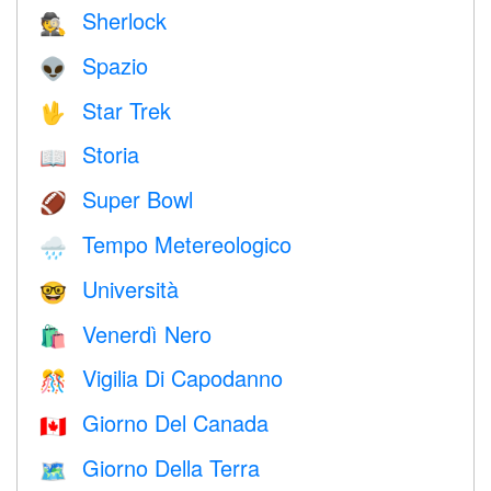
Sherlock
🕵️
Spazio
👽
Star Trek
🖖
Storia
📖
Super Bowl
🏈
Tempo Metereologico
🌧
Università
🤓
Venerdì Nero
🛍
Vigilia Di Capodanno
🎊
Giorno Del Canada
🇨🇦
Giorno Della Terra
🗺️