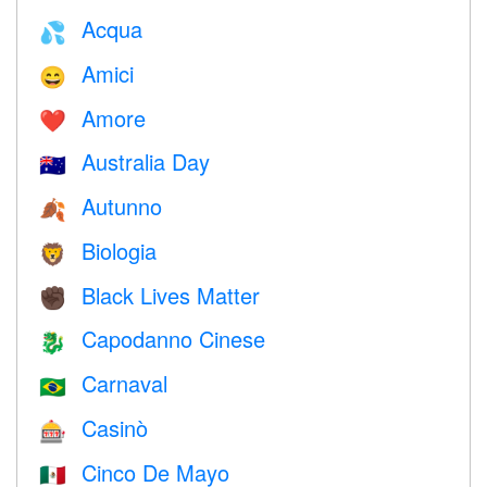
Acqua
💦
Amici
😄
Amore
❤️️
Australia Day
🇦🇺
Autunno
🍂
Biologia
🦁
Black Lives Matter
✊🏿
Capodanno Cinese
🐉
Carnaval
🇧🇷
Casinò
🎰
Cinco De Mayo
🇲🇽