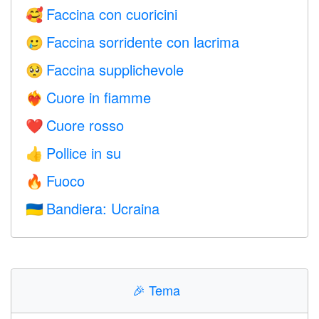
Faccina con cuoricini
🥰
Faccina sorridente con lacrima
🥲
Faccina supplichevole
🥺
Cuore in fiamme
❤️‍🔥
Cuore rosso
❤️
Pollice in su
👍
Fuoco
🔥
Bandiera: Ucraina
🇺🇦
🎉
Tema