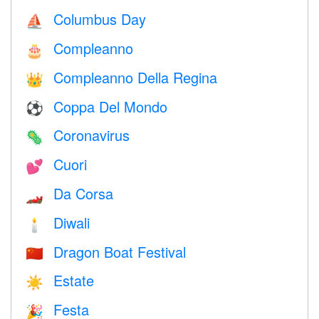
Columbus Day
⛵️
Compleanno
🎂
Compleanno Della Regina
👑
Coppa Del Mondo
⚽
Coronavirus
🦠
Cuori
💕
Da Corsa
🏎
Diwali
🕯
Dragon Boat Festival
🇨🇳
Estate
☀️
Festa
🎉