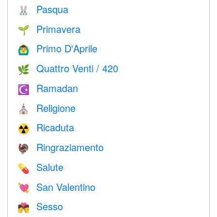
Pasqua
🐰
Primavera
🌱
Primo D'Aprile
🙆‍♂️
Quattro Venti / 420
🌿
Ramadan
☪️
Religione
⛪️
Ricaduta
☢️
Ringraziamento
🦃
Salute
💊
San Valentino
💘
Sesso
💏