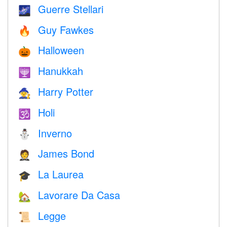
Guerre Stellari
🌌
Guy Fawkes
🔥
Halloween
🎃
Hanukkah
🕎
Harry Potter
🧙
Holi
🕉
Inverno
⛄
James Bond
🤵
La Laurea
🎓
Lavorare Da Casa
🏡
Legge
📜