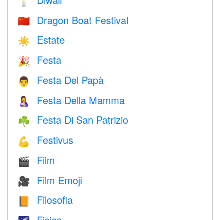
🕯
Dragon Boat Festival
🇨🇳
Estate
☀️
Festa
🎉
Festa Del Papà
👨
Festa Della Mamma
🤱
Festa Di San Patrizio
☘️
Festivus
💪
Film
🎬
Film Emoji
🎥
Filosofia
📙
Fisica