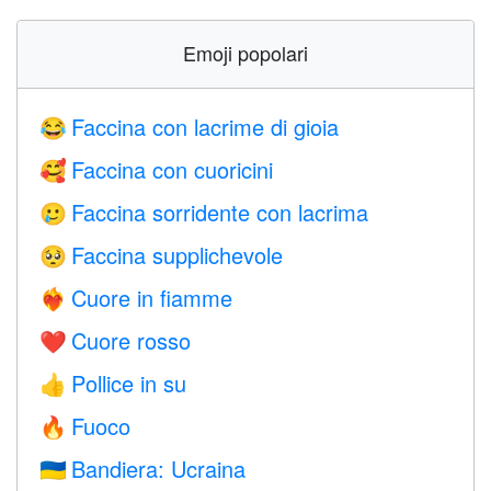
Emoji popolari
Faccina con lacrime di gioia
😂
Faccina con cuoricini
🥰
Faccina sorridente con lacrima
🥲
Faccina supplichevole
🥺
Cuore in fiamme
❤️‍🔥
Cuore rosso
❤️
Pollice in su
👍
Fuoco
🔥
Bandiera: Ucraina
🇺🇦