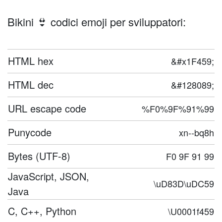
Bikini 👙 codici emoji per sviluppatori:
HTML hex
&#x1F459;
HTML dec
&#128089;
URL escape code
%F0%9F%91%99
Punycode
xn--bq8h
Bytes (UTF-8)
F0 9F 91 99
JavaScript, JSON,
\uD83D\uDC59
Java
C, C++, Python
\U0001f459