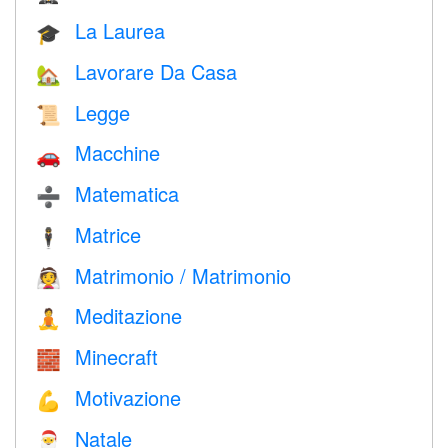
La Laurea
🎓
Lavorare Da Casa
🏡
Legge
📜
Macchine
🚗
Matematica
➗
Matrice
🕴️
Matrimonio / Matrimonio
👰
Meditazione
🧘
Minecraft
🧱
Motivazione
💪
Natale
🎅