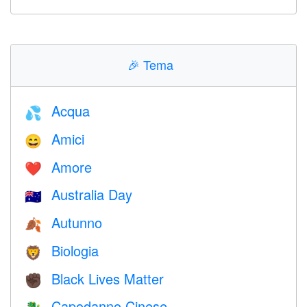
🎉
Tema
Acqua
💦
Amici
😄
Amore
❤️️
Australia Day
🇦🇺
Autunno
🍂
Biologia
🦁
Black Lives Matter
✊🏿
Capodanno Cinese