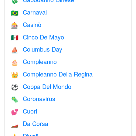
🐉
Carnaval
🇧🇷
Casinò
🎰
Cinco De Mayo
🇲🇽
Columbus Day
⛵️
Compleanno
🎂
Compleanno Della Regina
👑
Coppa Del Mondo
⚽
Coronavirus
🦠
Cuori
💕
Da Corsa
🏎
Diwali