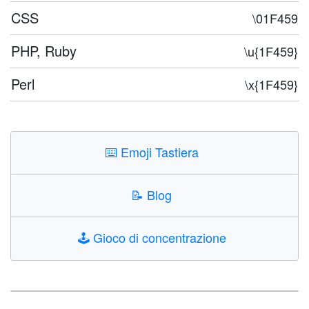
CSS
\01F459
PHP, Ruby
\u{1F459}
Perl
\x{1F459}
⌨️
Emoji Tastiera
📝
Blog
🕹️
Gioco di concentrazione