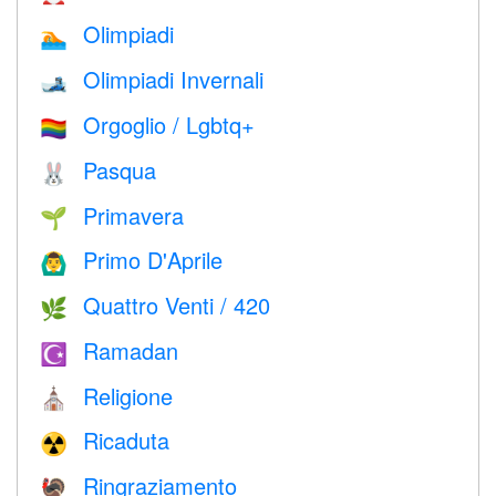
Olimpiadi
🏊
Olimpiadi Invernali
🎿
Orgoglio / Lgbtq+
🏳️‍🌈
Pasqua
🐰
Primavera
🌱
Primo D'Aprile
🙆‍♂️
Quattro Venti / 420
🌿
Ramadan
☪️
Religione
⛪️
Ricaduta
☢️
Ringraziamento
🦃