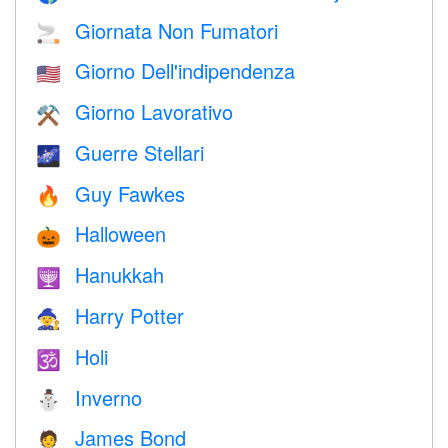
Giornata Non Fumatori
🚬
Giorno Dell'indipendenza
🇺🇸
Giorno Lavorativo
⚒️
Guerre Stellari
🌌
Guy Fawkes
🔥
Halloween
🎃
Hanukkah
🕎
Harry Potter
🧙
Holi
🕉
Inverno
⛄
James Bond
🤵