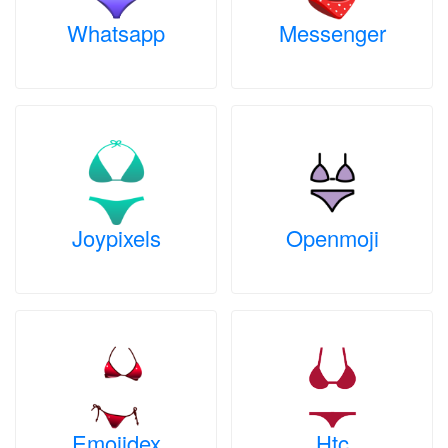
Whatsapp
Messenger
Joypixels
Openmoji
Emojidex
Htc