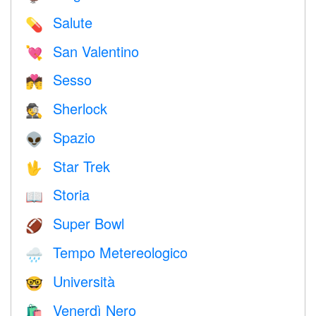
Salute
💊
San Valentino
💘
Sesso
💏
Sherlock
🕵️
Spazio
👽
Star Trek
🖖
Storia
📖
Super Bowl
🏈
Tempo Metereologico
🌧
Università
🤓
Venerdì Nero
🛍