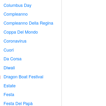
Columbus Day
️
Compleanno

Compleanno Della Regina

Coppa Del Mondo
⚽
Coronavirus

Cuori

Da Corsa

Diwali

Dragon Boat Festival

Estate
️
Festa

Festa Del Papà
