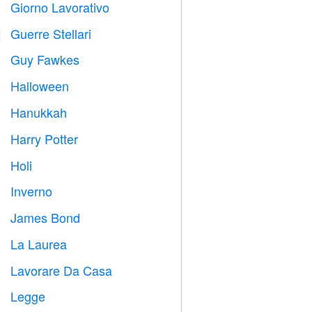
Giorno Lavorativo
️
Guerre Stellari

Guy Fawkes

Halloween

Hanukkah

Harry Potter

Holi

Inverno
⛄
James Bond

La Laurea

Lavorare Da Casa

Legge
