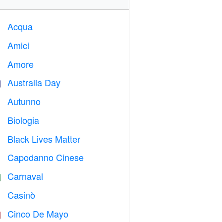
Acqua

Amici

Amore
️
Australia Day

Autunno

Biologia

Black Lives Matter

Capodanno Cinese

Carnaval

Casinò

Cinco De Mayo
