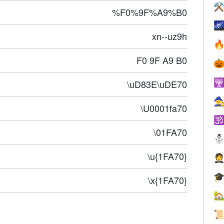
⚒
%F0%9F%A9%B0

xn--uz9h

F0 9F A9 B0


\uD83E\uDE70

\U0001fa70

\01FA70
\u{1FA70}


\x{1FA70}

