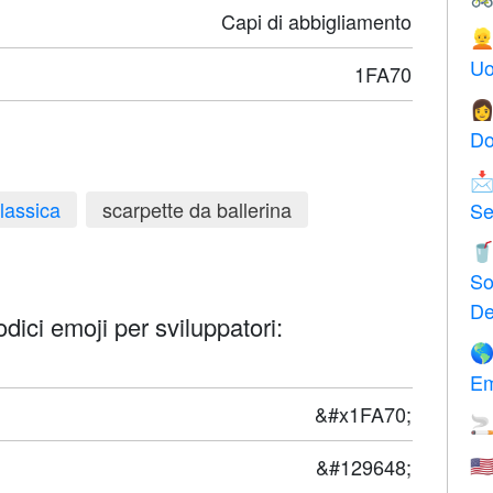
Capi di abbigliamento

Uo
1FA70

Do

lassica
scarpette da ballerina
Se

So
De
dici emoji per sviluppatori:

Em
&#x1FA70;

&#129648;
🇺