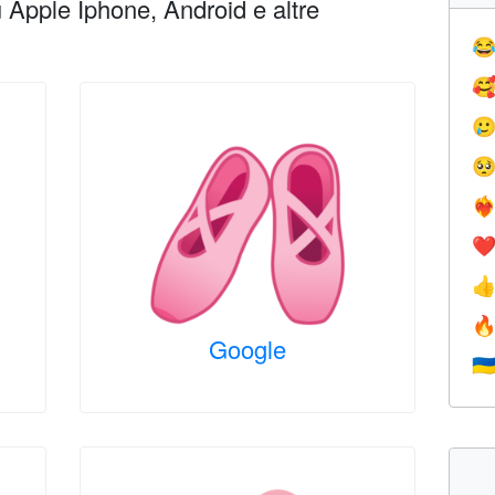
Apple Iphone, Android e altre




❤️‍
❤


Google
🇺