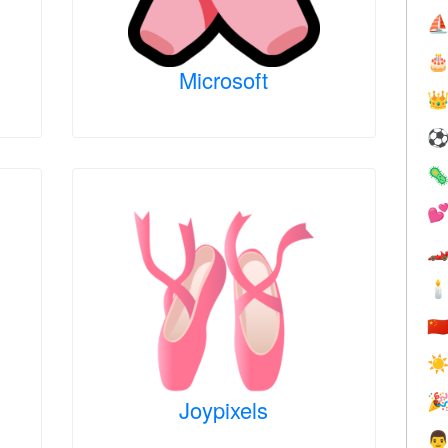
⛵

Microsoft





🇨
☀

Joypixels
