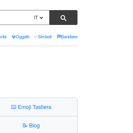
IT
ività
💎
Oggetti
✅
Simboli
🏁
Bandiere
⌨️
Emoji Tastiera
📝
Blog