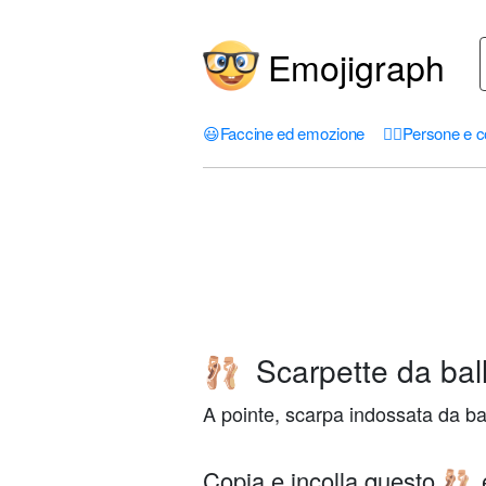
Emojigraph
😃
Faccine ed emozione
🤦‍♀️
Persone e c
Scarpette da ball
🩰
A pointe, scarpa indossata da bal
Copia e incolla questo
🩰