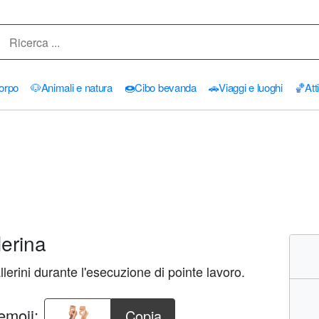
orpo
🐶
Animali e natura
🍩
Cibo bevanda
🚗
Viaggi e luoghi
🏀
Att
erina
lerini durante l'esecuzione di pointe lavoro.
emoji:
Copia