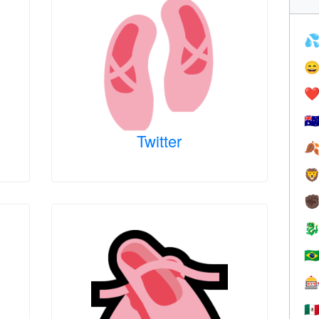


❤️
🇦
Twitter


✊

🇧

🇲