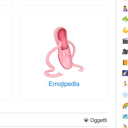

☘





Emojipedia

❄


💎 Oggetti
