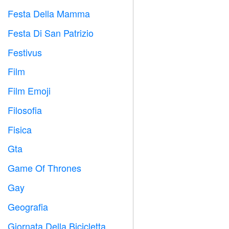
Festa Della Mamma

Festa Di San Patrizio
️
Festivus

Film

Film Emoji

Filosofia

Fisica

Gta

Game Of Thrones
️
Gay

Geografia

Giornata Della Bicicletta
