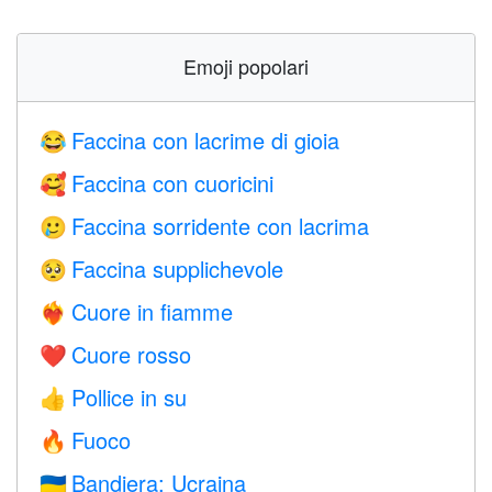
Emoji popolari
Faccina con lacrime di gioia
😂
Faccina con cuoricini
🥰
Faccina sorridente con lacrima
🥲
Faccina supplichevole
🥺
Cuore in fiamme
❤️‍🔥
Cuore rosso
❤️
Pollice in su
👍
Fuoco
🔥
Bandiera: Ucraina
🇺🇦