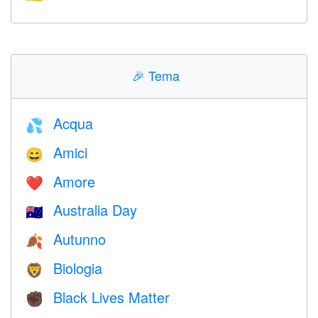
🎉
Tema
Acqua
💦
Amici
😄
Amore
❤️️
Australia Day
🇦🇺
Autunno
🍂
Biologia
🦁
Black Lives Matter
✊🏿