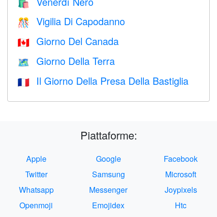
Venerdì Nero
🛍
Vigilia Di Capodanno
🎊
Giorno Del Canada
🇨🇦
Giorno Della Terra
🗺️
Il Giorno Della Presa Della Bastiglia
🇫🇷
Piattaforme:
Apple
Google
Facebook
Twitter
Samsung
Microsoft
Whatsapp
Messenger
Joypixels
Openmoji
Emojidex
Htc