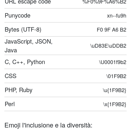
URL escape code
%F0%9F%A6%B2
Punycode
xn--fu9h
Bytes (UTF-8)
F0 9F A6 B2
JavaScript, JSON,
\uD83E\uDDB2
Java
C, C++, Python
\U0001f9b2
CSS
\01F9B2
PHP, Ruby
\u{1F9B2}
Perl
\x{1F9B2}
Emoji l'inclusione e la diversità: