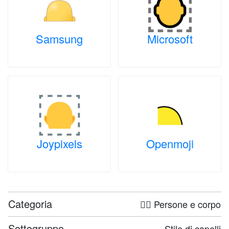
Samsung
Microsoft
Joypixels
Openmoji
Categoria
🤦‍♀️ Persone e corpo
Sottogruppo
Stile di capelli