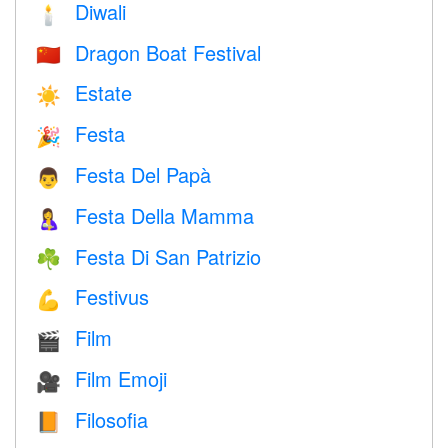
Diwali
🕯
Dragon Boat Festival
🇨🇳
Estate
☀️
Festa
🎉
Festa Del Papà
👨
Festa Della Mamma
🤱
Festa Di San Patrizio
☘️
Festivus
💪
Film
🎬
Film Emoji
🎥
Filosofia
📙