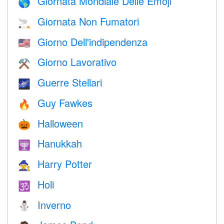
Giornata Mondiale Delle Emoji
🌎
Giornata Non Fumatori
🚬
Giorno Dell'indipendenza
🇺🇸
Giorno Lavorativo
⚒️
Guerre Stellari
🌌
Guy Fawkes
🔥
Halloween
🎃
Hanukkah
🕎
Harry Potter
🧙
Holi
🕉
Inverno
⛄