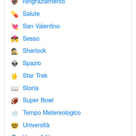
Ringraziamento
🦃
Salute
💊
San Valentino
💘
Sesso
💏
Sherlock
🕵️
Spazio
👽
Star Trek
🖖
Storia
📖
Super Bowl
🏈
Tempo Metereologico
🌧
Università
🤓