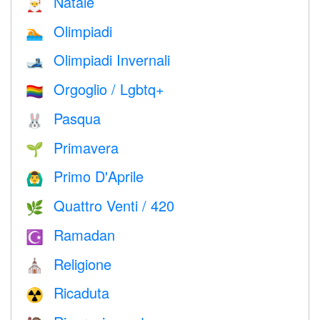
Natale
🎅
Olimpiadi
🏊
Olimpiadi Invernali
🎿
Orgoglio / Lgbtq+
🏳️‍🌈
Pasqua
🐰
Primavera
🌱
Primo D'Aprile
🙆‍♂️
Quattro Venti / 420
🌿
Ramadan
☪️
Religione
⛪️
Ricaduta
☢️