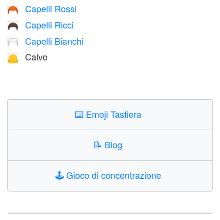
Capelli Rossi
🦰
Capelli Ricci
🦱
Capelli Bianchi
🦳
Calvo
🦲
⌨️
Emoji Tastiera
📝
Blog
🕹️
Gioco di concentrazione