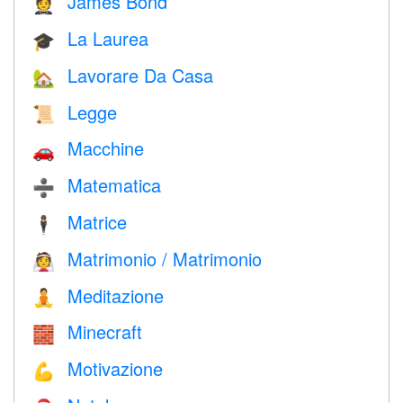
James Bond
🤵
La Laurea
🎓
Lavorare Da Casa
🏡
Legge
📜
Macchine
🚗
Matematica
➗
Matrice
🕴️
Matrimonio / Matrimonio
👰
Meditazione
🧘
Minecraft
🧱
Motivazione
💪