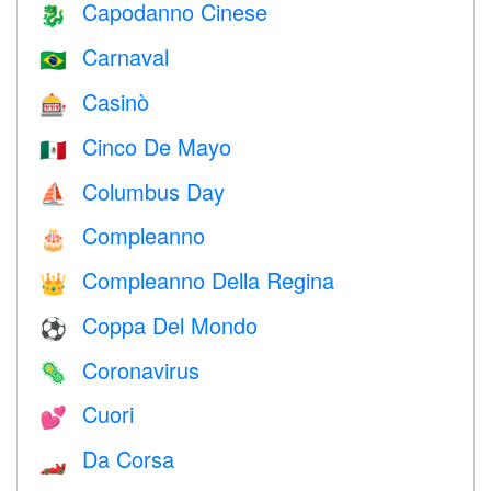
Capodanno Cinese
🐉
Carnaval
🇧🇷
Casinò
🎰
Cinco De Mayo
🇲🇽
Columbus Day
⛵️
Compleanno
🎂
Compleanno Della Regina
👑
Coppa Del Mondo
⚽
Coronavirus
🦠
Cuori
💕
Da Corsa
🏎