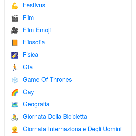
Festivus
💪
Film
🎬
Film Emoji
🎥
Filosofia
📙
Fisica
🌠
Gta
🏃
Game Of Thrones
❄️
Gay
🌈
Geografia
🗺
Giornata Della Bicicletta
🚴
Giornata Internazionale Degli Uomini
👱