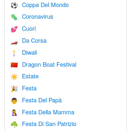
Coppa Del Mondo
⚽
Coronavirus
🦠
Cuori
💕
Da Corsa
🏎
Diwali
🕯
Dragon Boat Festival
🇨🇳
Estate
☀️
Festa
🎉
Festa Del Papà
👨
Festa Della Mamma
🤱
Festa Di San Patrizio
☘️