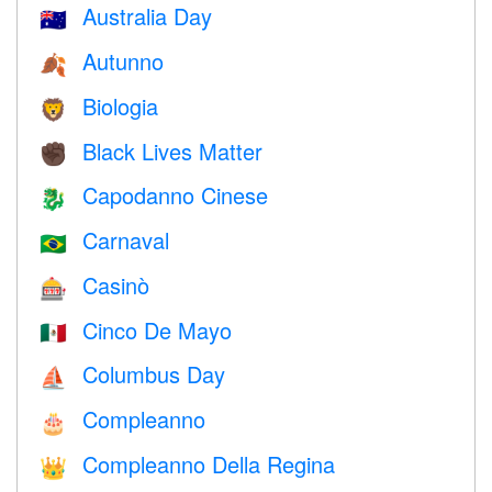
Australia Day
🇦🇺
Autunno
🍂
Biologia
🦁
Black Lives Matter
✊🏿
Capodanno Cinese
🐉
Carnaval
🇧🇷
Casinò
🎰
Cinco De Mayo
🇲🇽
Columbus Day
⛵️
Compleanno
🎂
Compleanno Della Regina
👑