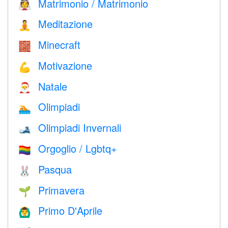
Matrimonio / Matrimonio
👰
Meditazione
🧘
Minecraft
🧱
Motivazione
💪
Natale
🎅
Olimpiadi
🏊
Olimpiadi Invernali
🎿
Orgoglio / Lgbtq+
🏳️‍🌈
Pasqua
🐰
Primavera
🌱
Primo D'Aprile
🙆‍♂️