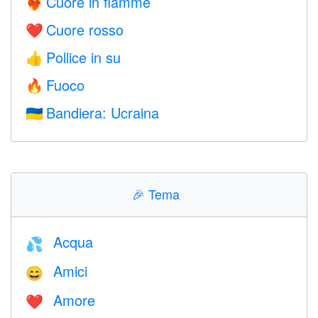
Cuore in fiamme
❤️‍🔥
Cuore rosso
❤️
Pollice in su
👍
Fuoco
🔥
Bandiera: Ucraina
🇺🇦
🎉
Tema
Acqua
💦
Amici
😄
Amore
❤️️