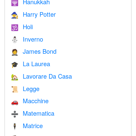
Hanukkah
🕎
Harry Potter
🧙
Holi
🕉
Inverno
⛄
James Bond
🤵
La Laurea
🎓
Lavorare Da Casa
🏡
Legge
📜
Macchine
🚗
Matematica
➗
Matrice
🕴️