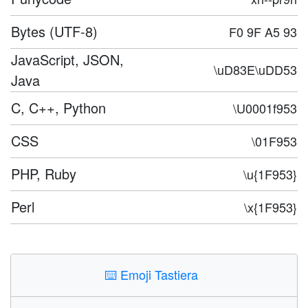
Bytes (UTF-8)
F0 9F A5 93
JavaScript, JSON,
\uD83E\uDD53
Java
C, C++, Python
\U0001f953
CSS
\01F953
PHP, Ruby
\u{1F953}
Perl
\x{1F953}
⌨️
Emoji Tastiera