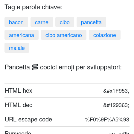
Tag e parole chiave:
bacon
carne
cibo
pancetta
americana
cibo americano
colazione
maiale
Pancetta 🥓 codici emoji per sviluppatori:
HTML hex
&#x1F953;
HTML dec
&#129363;
URL escape code
%F0%9F%A5%93
Punycode
xn--pr9h