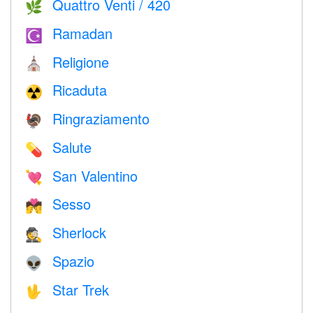
Quattro Venti / 420
🌿
Ramadan
☪️
Religione
⛪️
Ricaduta
☢️
Ringraziamento
🦃
Salute
💊
San Valentino
💘
Sesso
💏
Sherlock
🕵️
Spazio
👽
Star Trek
🖖