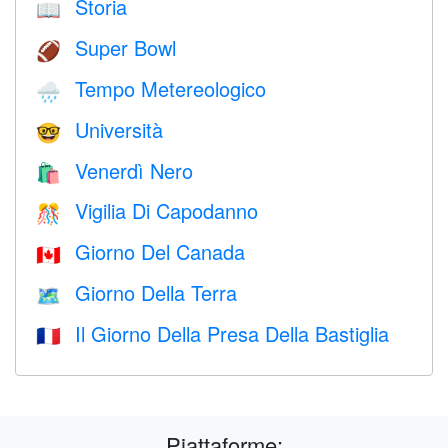
Storia
📖
Super Bowl
🏈
Tempo Metereologico
🌧
Università
🤓
Venerdì Nero
🛍
Vigilia Di Capodanno
🎊
Giorno Del Canada
🇨🇦
Giorno Della Terra
🗺️
Il Giorno Della Presa Della Bastiglia
🇫🇷
Piattaforme: