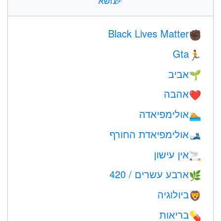
🎉
נושא
Black Lives Matter
✊🏿
Gta
🏃
אביב
🌱
אהבה
❤️️
אולימפיאדה
🏊
אולימפיאדת החורף
🎿
אין עישון
🚬
ארבע עשרים / 420
🌿
ביולוגיה
🦁
בריאות
💊