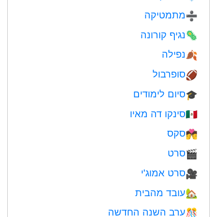
מתמטיקה
➗
נגיף קורונה
🦠
נפילה
🍂
סופרבול
🏈
סיום לימודים
🎓
סינקו דה מאיו
🇲🇽
סקס
💏
סרט
🎬
סרט אמוג'י
🎥
עובד מהבית
🏡
ערב השנה החדשה
🎊