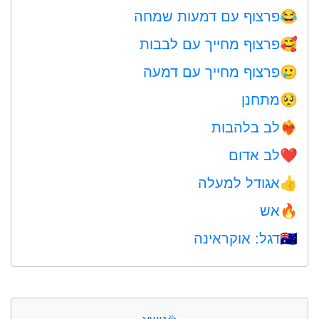
פרצוף עם דמעות שמחה
😂
פרצוף מחייך עם לבבות
🥰
פרצוף מחייך עם דמעה
🥲
מתחנן
🥺
לב בלהבות
❤️‍🔥
לב אדום
❤️
אגודל למעלה
👍
אש
🔥
דגל: אוקראינה
🇺🇦