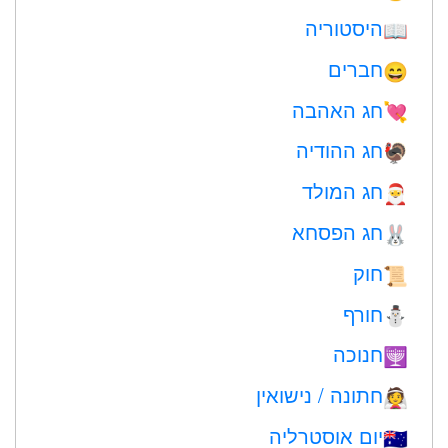
היסטוריה
📖
חברים
😄
חג האהבה
💘
חג ההודיה
🦃
חג המולד
🎅
חג הפסחא
🐰
חוק
📜
חורף
⛄
חנוכה
🕎
חתונה / נישואין
👰
יום אוסטרליה
🇦🇺