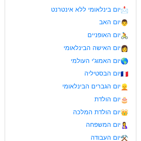
יום בינלאומי ללא אינטרנט
📩
יום האב
👨
יום האופניים
🚴
יום האישה הבינלאומי
👩
יום האמוג'י העולמי
🌎
יום הבסטיליה
🇫🇷
יום הגברים הבינלאומי
👱
יום הולדת
🎂
יום הולדת המלכה
👑
יום המשפחה
🤱
יום העבודה
⚒️