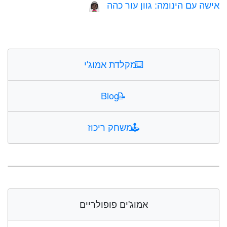
אישה עם הינומה: גוון עור כהה
👰🏿‍♀️
⌨️
מקלדת אמוג'י
Blog
📝
🕹️
משחק ריכוז
אמוג'ים פופולריים