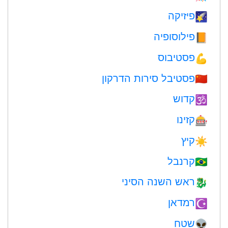
פיזיקה
🌠
פילוסופיה
📙
פסטיבוס
💪
פסטיבל סירות הדרקון
🇨🇳
קדוש
🕉
קזינו
🎰
קיץ
☀️
קרנבל
🇧🇷
ראש השנה הסיני
🐉
רמדאן
☪️
שטח
👽