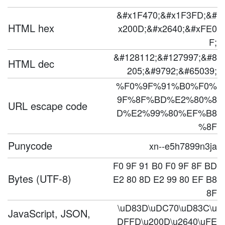
&#x1F470;&#x1F3FD;&#
HTML hex
x200D;&#x2640;&#xFE0
F;
&#128112;&#127997;&#8
HTML dec
205;&#9792;&#65039;
%F0%9F%91%B0%F0%
9F%8F%BD%E2%80%8
URL escape code
D%E2%99%80%EF%B8
%8F
Punycode
xn--e5h7899n3ja
F0 9F 91 B0 F0 9F 8F BD
Bytes (UTF-8)
E2 80 8D E2 99 80 EF B8
8F
\uD83D\uDC70\uD83C\u
JavaScript, JSON,
DFFD\u200D\u2640\uFE