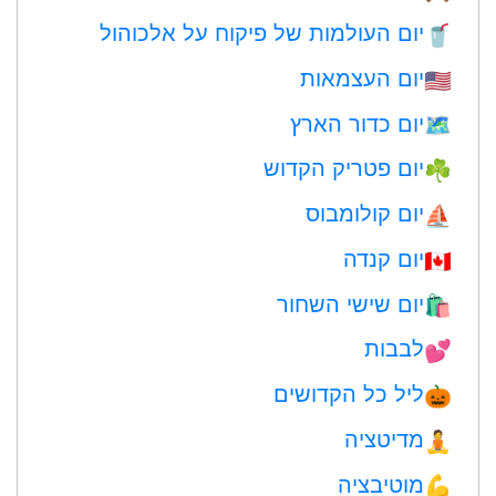
יום העולמות של פיקוח על אלכוהול
🥤
יום העצמאות
🇺🇸
יום כדור הארץ
🗺️
יום פטריק הקדוש
☘️
יום קולומבוס
⛵️
יום קנדה
🇨🇦
יום שישי השחור
🛍
לבבות
💕
ליל כל הקדושים
🎃
מדיטציה
🧘
מוטיבציה
💪