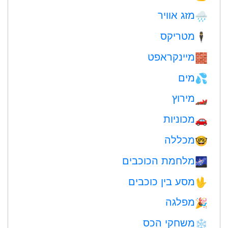
מזג אוויר
🌧
מטריקס
🕴️
מיינקראפט
🧱
מים
💦
מירוץ
🏎
מכוניות
🚗
מכללה
🤓
מלחמת הכוכבים
🌌
מסע בין כוכבים
🖖
מפלגה
🎉
משחקי הכס
❄️