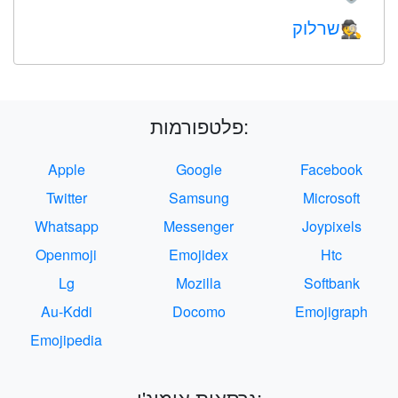
שרלוק
🕵️
פלטפורמות:
Apple
Google
Facebook
Twitter
Samsung
Microsoft
Whatsapp
Messenger
Joypixels
Openmoji
Emojidex
Htc
Lg
Mozilla
Softbank
Au-Kddi
Docomo
Emojigraph
Emojipedia
גרסאות אימוג'י: