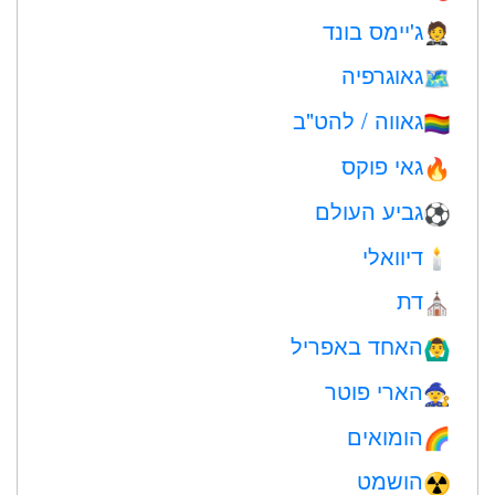
ג'יימס בונד
🤵
גאוגרפיה
🗺
גאווה / להט"ב
🏳️‍🌈
גאי פוקס
🔥
גביע העולם
⚽
דיוואלי
🕯
דת
⛪️
האחד באפריל
🙆‍♂️
הארי פוטר
🧙
הומואים
🌈
הושמט
☢️