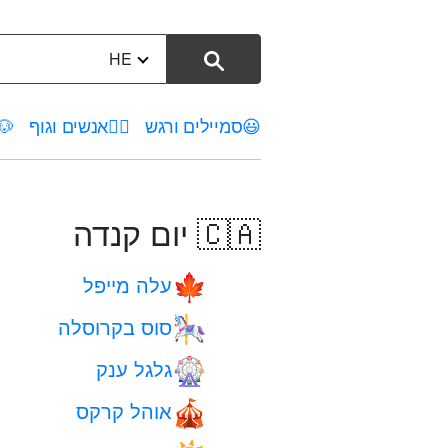
HE
😃
סמיילים ורגש
🤦‍♀️
אנשים וגוף
🐶
🇨🇦 יום קנדה
עלה מייפל
🍁
סוס בקרוסלה
🎠
גלגל ענק
🎡
אוהל קרקס
🎪