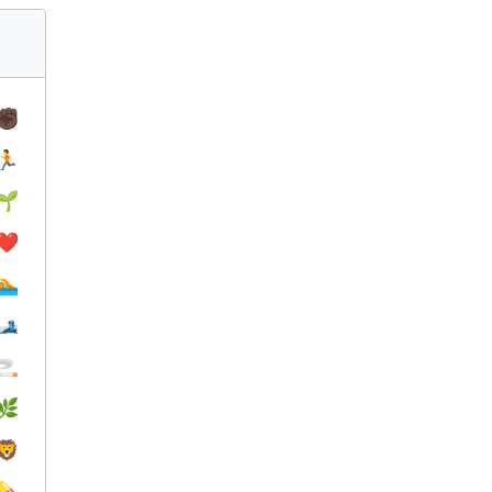
✊🏿
🏃
🌱
❤️️
🏊
🎿
🚬
🌿
🦁
💊