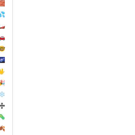
🧱
💦
🏎
🚗
🤓
🌌
🖖
🎉
❄️
➗
🦠
🍂