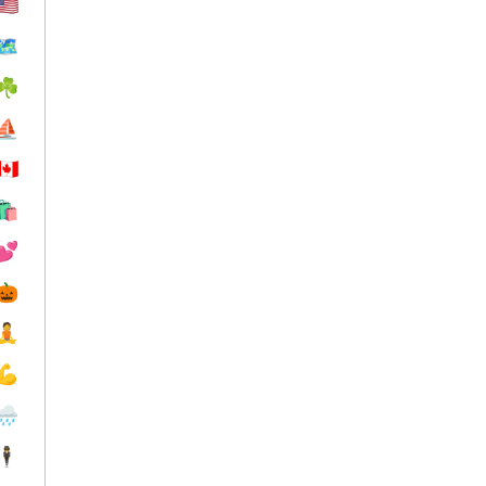
🇺🇸
🗺️
☘️
⛵️
🇨🇦
🛍
💕
🎃
🧘
💪
🌧
🕴️