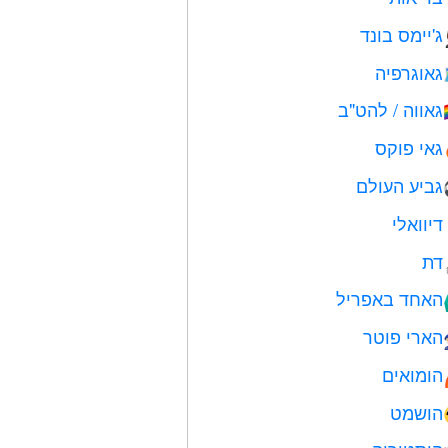
ג'יימס בונד
גאוגרפיה
גאווה / להט"ב

גאי פוקס
גביע העולם
דיוואלי
דת
האחד באפריל

הארי פוטר
הומואים
הושמט