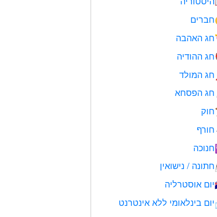
היסטוריה
חברים
חג האהבה
חג ההודיה
חג המולד
חג הפסחא
חוק
חורף
חנוכה
חתונה / נישואין
יום אוסטרליה
יום בינלאומי ללא אינטרנט