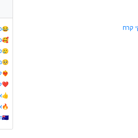
י קרח
פ
😂
פ
🥰
פ
🥲
מ
🥺
ל
❤️‍🔥
ל
❤️
א
👍
א
🔥
ד
🇺🇦