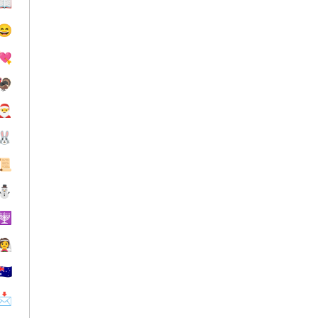
📖
😄
💘
🦃
🎅
🐰
📜
⛄
🕎
👰
🇦🇺
📩