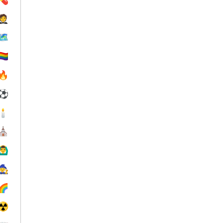
🤵
🗺
️‍🌈
🔥
⚽
🕯
⛪️
‍♂️
🧙
🌈
☢️