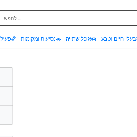
בעלי חיים וטבע
🍩
אוכל שתייה
🚗
נסיעות ומקומות
🏀
פעילו