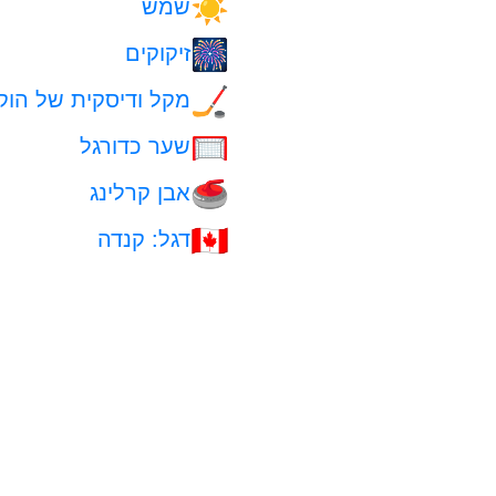
שמש
☀️
זיקוקים
🎆
מקל ודיסקית של הוק
🏒
שער כדורגל
🥅
אבן קרלינג
🥌
דגל: קנדה
🇨🇦