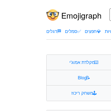
Emojigraph
יות
💎
חפצים
✅
סמלים
🏁
דגלים
⌨️
מקלדת אמוג'י
Blog
📝
🕹️
משחק ריכוז