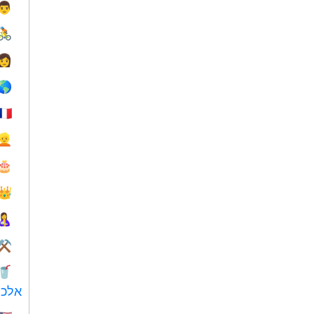
👨
🚴
👩
🌎
🇫🇷
👱
🎂
👑
🤱
⚒️
🥤
אלכו