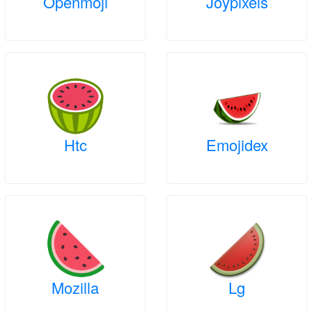
Openmoji
Joypixels
Htc
Emojidex
Mozilla
Lg