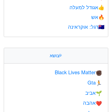
אגודל למעלה
👍
אש
🔥
דגל: אוקראינה
🇺🇦
🎉
נושא
Black Lives Matter
✊🏿
Gta
🏃
אביב
🌱
אהבה
❤️️