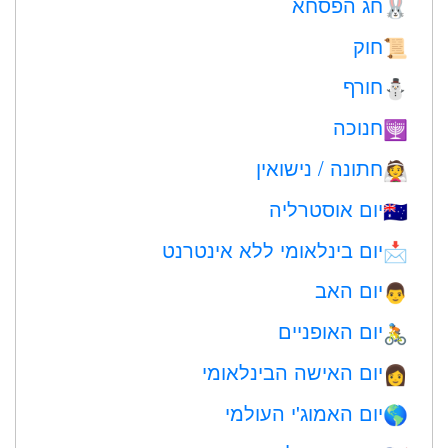
חג הפסחא
🐰
חוק
📜
חורף
⛄
חנוכה
🕎
חתונה / נישואין
👰
יום אוסטרליה
🇦🇺
יום בינלאומי ללא אינטרנט
📩
יום האב
👨
יום האופניים
🚴
יום האישה הבינלאומי
👩
יום האמוג'י העולמי
🌎