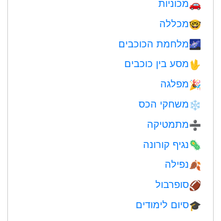
מכוניות
🚗
מכללה
🤓
מלחמת הכוכבים
🌌
מסע בין כוכבים
🖖
מפלגה
🎉
משחקי הכס
❄️
מתמטיקה
➗
נגיף קורונה
🦠
נפילה
🍂
סופרבול
🏈
סיום לימודים
🎓