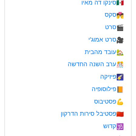
סינקו דה מאיו
🇲🇽
סקס
💏
סרט
🎬
סרט אמוג'י
🎥
עובד מהבית
🏡
ערב השנה החדשה
🎊
פיזיקה
🌠
פילוסופיה
📙
פסטיבוס
💪
פסטיבל סירות הדרקון
🇨🇳
קדוש
🕉