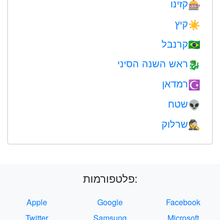
קזינו
🎰
קיץ
☀️
קרנבל
🇧🇷
ראש השנה הסיני
🐉
רמדאן
☪️
שטח
👽
שרלוק
🕵️
פלטפורמות:
Apple
Google
Facebook
Twitter
Samsung
Microsoft