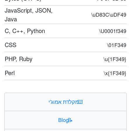
JavaScript, JSON,
\uD83C\uDF49
Java
C, C++, Python
\U0001f349
CSS
\01F349
PHP, Ruby
\u{1F349}
Perl
\x{1F349}
⌨️
מקלדת אמוג'י
Blog
📝