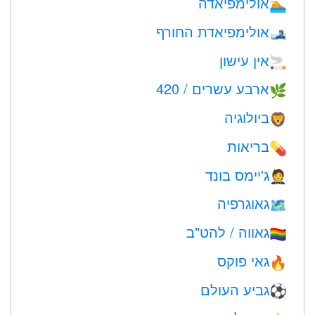
אולימפיאדה
🏊
אולימפיאדת החורף
🎿
אין עישון
🚬
ארבע עשרים / 420
🌿
ביולוגיה
🦁
בריאות
💊
ג'יימס בונד
🤵
גאוגרפיה
🗺
גאווה / להט"ב
🏳️‍🌈
גאי פוקס
🔥
גביע העולם
⚽