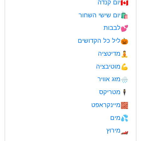
יום קנדה
🇨🇦
יום שישי השחור
🛍
לבבות
💕
ליל כל הקדושים
🎃
מדיטציה
🧘
מוטיבציה
💪
מזג אוויר
🌧
מטריקס
🕴️
מיינקראפט
🧱
מים
💦
מירוץ
🏎