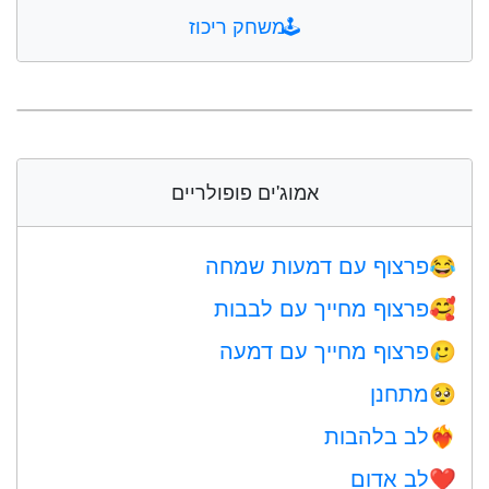
🕹️
משחק ריכוז
אמוג'ים פופולריים
פרצוף עם דמעות שמחה
😂
פרצוף מחייך עם לבבות
🥰
פרצוף מחייך עם דמעה
🥲
מתחנן
🥺
לב בלהבות
❤️‍🔥
לב אדום
❤️