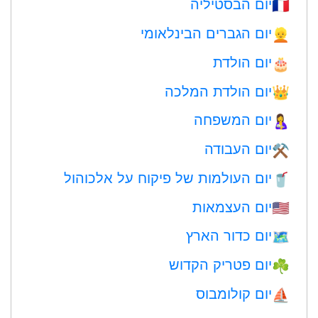
יום הבסטיליה
🇫🇷
יום הגברים הבינלאומי
👱
יום הולדת
🎂
יום הולדת המלכה
👑
יום המשפחה
🤱
יום העבודה
⚒️
יום העולמות של פיקוח על אלכוהול
🥤
יום העצמאות
🇺🇸
יום כדור הארץ
🗺️
יום פטריק הקדוש
☘️
יום קולומבוס
⛵️