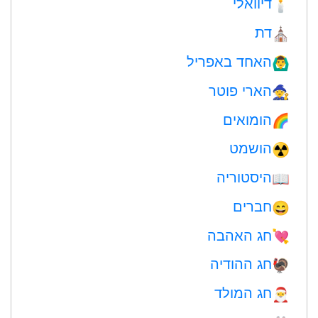
דיוואלי
🕯
דת
⛪️
האחד באפריל
🙆‍♂️
הארי פוטר
🧙
הומואים
🌈
הושמט
☢️
היסטוריה
📖
חברים
😄
חג האהבה
💘
חג ההודיה
🦃
חג המולד
🎅