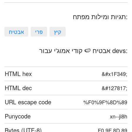
תגיות ומילות מפתח:
קיץ
פרי
אבטיח
אבטיח 🍉 קודי אמוג'י עבור devs:
HTML hex
&#x1F349;
HTML dec
&#127817;
URL escape code
%F0%9F%8D%89
Punycode
xn--ji8h
Bytes (UTF-8)
F0 9F 8D 89