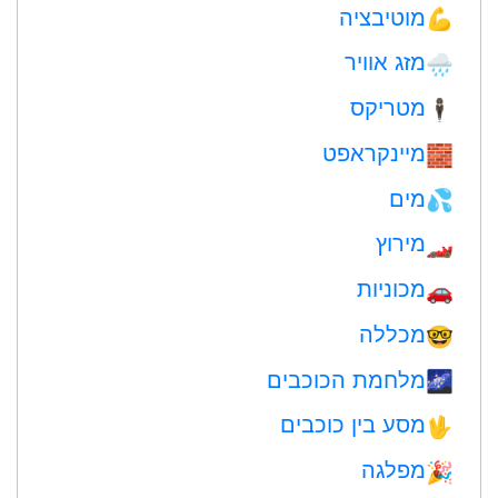
מוטיבציה
💪
מזג אוויר
🌧
מטריקס
🕴️
מיינקראפט
🧱
מים
💦
מירוץ
🏎
מכוניות
🚗
מכללה
🤓
מלחמת הכוכבים
🌌
מסע בין כוכבים
🖖
מפלגה
🎉