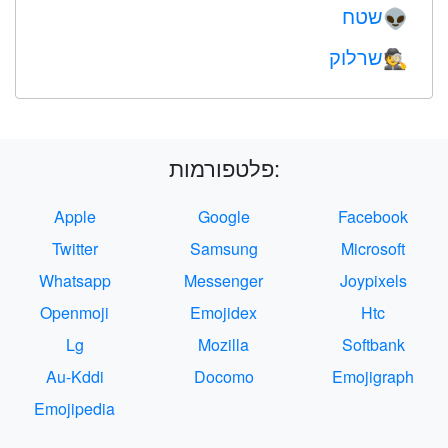
שטח
👽
שרלוק
🕵️
פלטפורמות:
Apple
Google
Facebook
Twitter
Samsung
Microsoft
Whatsapp
Messenger
Joypixels
Openmoji
Emojidex
Htc
Lg
Mozilla
Softbank
Au-Kddi
Docomo
Emojigraph
Emojipedia