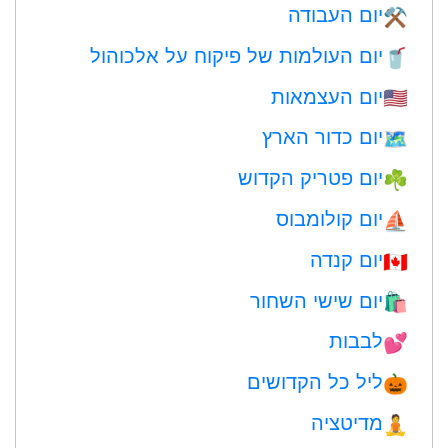
יום העבודה
⚒️
יום העולמות של פיקוח על אלכוהול
🥤
יום העצמאות
🇺🇸
יום כדור הארץ
🗺️
יום פטריק הקדוש
☘️
יום קולומבוס
⛵️
יום קנדה
🇨🇦
יום שישי השחור
🛍
לבבות
💕
ליל כל הקדושים
🎃
מדיטציה
🧘