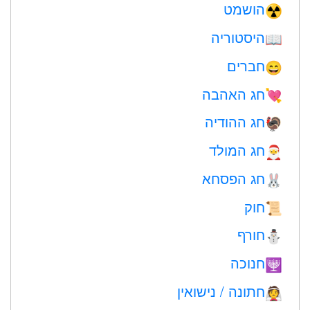
הושמט
☢️
היסטוריה
📖
חברים
😄
חג האהבה
💘
חג ההודיה
🦃
חג המולד
🎅
חג הפסחא
🐰
חוק
📜
חורף
⛄
חנוכה
🕎
חתונה / נישואין
👰