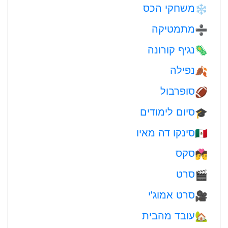
משחקי הכס
❄️
מתמטיקה
➗
נגיף קורונה
🦠
נפילה
🍂
סופרבול
🏈
סיום לימודים
🎓
סינקו דה מאיו
🇲🇽
סקס
💏
סרט
🎬
סרט אמוג'י
🎥
עובד מהבית
🏡