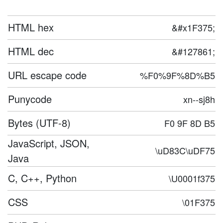
HTML hex
&#x1F375;
HTML dec
&#127861;
URL escape code
%F0%9F%8D%B5
Punycode
xn--sj8h
Bytes (UTF-8)
F0 9F 8D B5
JavaScript, JSON,
\uD83C\uDF75
Java
C, C++, Python
\U0001f375
CSS
\01F375