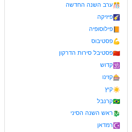
ערב השנה החדשה
🎊
פיזיקה
🌠
פילוסופיה
📙
פסטיבוס
💪
פסטיבל סירות הדרקון
🇨🇳
קדוש
🕉
קזינו
🎰
קיץ
☀️
קרנבל
🇧🇷
ראש השנה הסיני
🐉
רמדאן
☪️