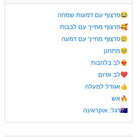
פרצוף עם דמעות שמחה
😂
פרצוף מחייך עם לבבות
🥰
פרצוף מחייך עם דמעה
🥲
מתחנן
🥺
לב בלהבות
❤️‍🔥
לב אדום
❤️
אגודל למעלה
👍
אש
🔥
דגל: אוקראינה
🇺🇦