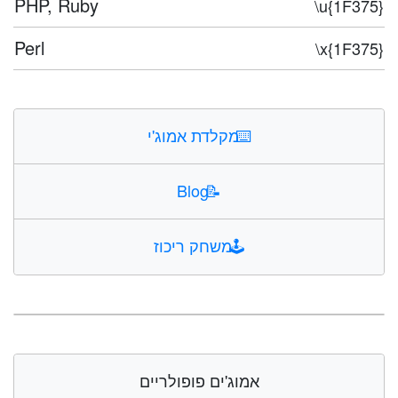
PHP, Ruby
\u{1F375}
Perl
\x{1F375}
⌨️
מקלדת אמוג'י
Blog
📝
🕹️
משחק ריכוז
אמוג'ים פופולריים