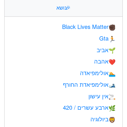
🎉
נושא
Black Lives Matter
✊🏿
Gta
🏃
אביב
🌱
אהבה
❤️️
אולימפיאדה
🏊
אולימפיאדת החורף
🎿
אין עישון
🚬
ארבע עשרים / 420
🌿
ביולוגיה
🦁