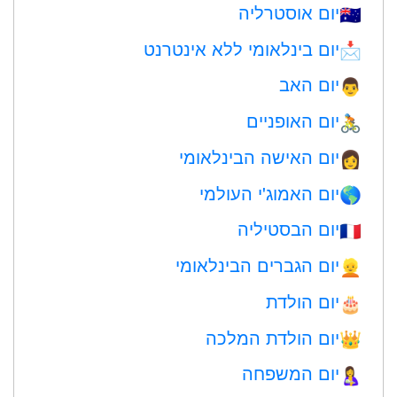
יום אוסטרליה
🇦🇺
יום בינלאומי ללא אינטרנט
📩
יום האב
👨
יום האופניים
🚴
יום האישה הבינלאומי
👩
יום האמוג'י העולמי
🌎
יום הבסטיליה
🇫🇷
יום הגברים הבינלאומי
👱
יום הולדת
🎂
יום הולדת המלכה
👑
יום המשפחה
🤱