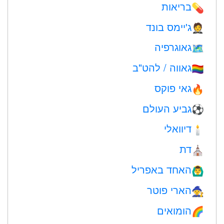
בריאות
💊
ג'יימס בונד
🤵
גאוגרפיה
🗺
גאווה / להט"ב
🏳️‍🌈
גאי פוקס
🔥
גביע העולם
⚽
דיוואלי
🕯
דת
⛪️
האחד באפריל
🙆‍♂️
הארי פוטר
🧙
הומואים
🌈