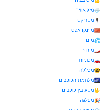
💪
מזג אוויר
🌧
מטריקס
🕴️
מיינקראפט
🧱
מים
💦
מירוץ
🏎
מכוניות
🚗
מכללה
🤓
מלחמת הכוכבים
🌌
מסע בין כוכבים
🖖
מפלגה
🎉
משחקי הכס