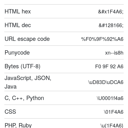
HTML hex
&#x1F4A6;
HTML dec
&#128166;
URL escape code
%F0%9F%92%A6
Punycode
xn--is8h
Bytes (UTF-8)
F0 9F 92 A6
JavaScript, JSON,
\uD83D\uDCA6
Java
C, C++, Python
\U0001f4a6
CSS
\01F4A6
PHP, Ruby
\u{1F4A6}