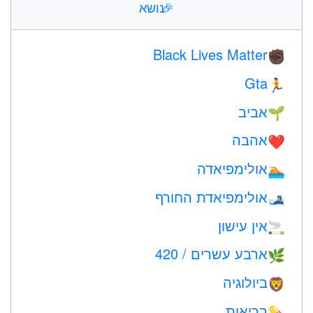
🎉
נושא
Black Lives Matter
✊🏿
Gta
🏃
אביב
🌱
אהבה
❤️️
אולימפיאדה
🏊
אולימפיאדת החורף
🎿
אין עישון
🚬
ארבע עשרים / 420
🌿
ביולוגיה
🦁
בריאות
💊