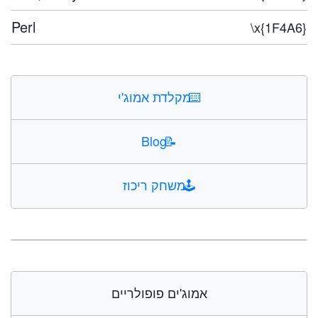
Perl
\x{1F4A6}
⌨️
מקלדת אמוג'י
Blog
📝
🕹️
משחק ריכוז
אמוג'ים פופולריים