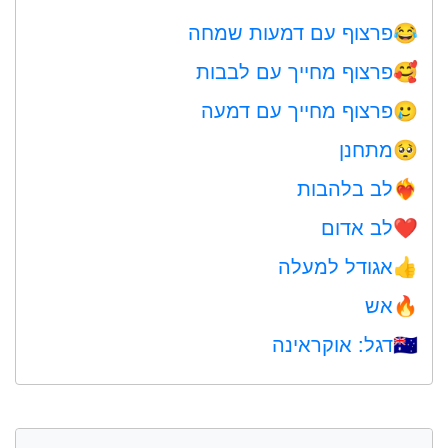
פרצוף עם דמעות שמחה
😂
פרצוף מחייך עם לבבות
🥰
פרצוף מחייך עם דמעה
🥲
מתחנן
🥺
לב בלהבות
❤️‍🔥
לב אדום
❤️
אגודל למעלה
👍
אש
🔥
דגל: אוקראינה
🇺🇦