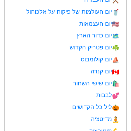
⚒️
יום העולמות של פיקוח על אלכוהול
🥤
יום העצמאות
🇺🇸
יום כדור הארץ
🗺️
יום פטריק הקדוש
☘️
יום קולומבוס
⛵️
יום קנדה
🇨🇦
יום שישי השחור
🛍
לבבות
💕
ליל כל הקדושים
🎃
מדיטציה
🧘
מוטיבציה