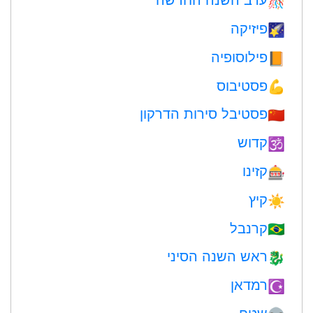
🎊
פיזיקה
🌠
פילוסופיה
📙
פסטיבוס
💪
פסטיבל סירות הדרקון
🇨🇳
קדוש
🕉
קזינו
🎰
קיץ
☀️
קרנבל
🇧🇷
ראש השנה הסיני
🐉
רמדאן
☪️
שטח