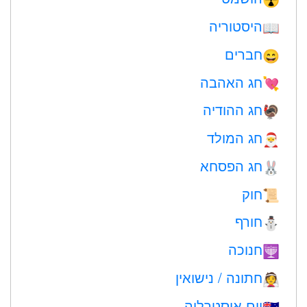
☢️
היסטוריה
📖
חברים
😄
חג האהבה
💘
חג ההודיה
🦃
חג המולד
🎅
חג הפסחא
🐰
חוק
📜
חורף
⛄
חנוכה
🕎
חתונה / נישואין
👰
יום אוסטרליה