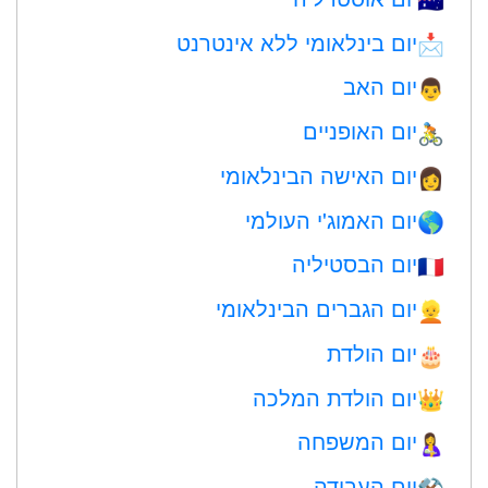
🇦🇺
יום בינלאומי ללא אינטרנט
📩
יום האב
👨
יום האופניים
🚴
יום האישה הבינלאומי
👩
יום האמוג'י העולמי
🌎
יום הבסטיליה
🇫🇷
יום הגברים הבינלאומי
👱
יום הולדת
🎂
יום הולדת המלכה
👑
יום המשפחה
🤱
יום העבודה