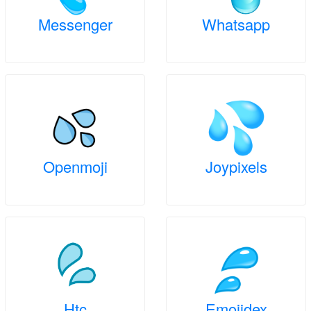
Messenger
Whatsapp
Openmoji
Joypixels
Htc
Emojidex