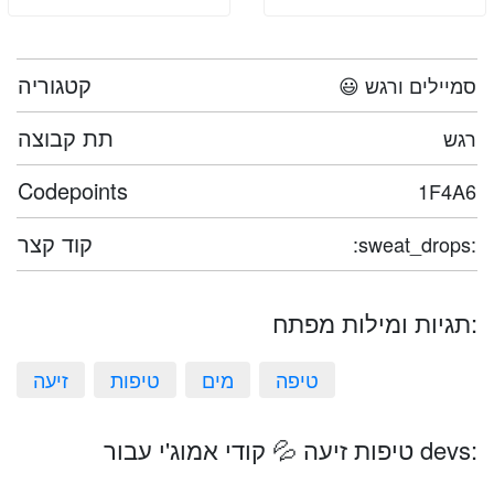
קטגוריה
😃 סמיילים ורגש
תת קבוצה
רגש
Codepoints
1F4A6
קוד קצר
:sweat_drops:
תגיות ומילות מפתח:
טיפה
מים
טיפות
זיעה
טיפות זיעה 💦 קודי אמוג'י עבור devs: