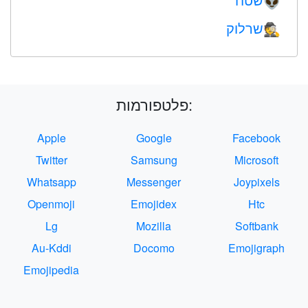
👽
שרלוק
🕵️
פלטפורמות:
Apple
Google
Facebook
Twitter
Samsung
Microsoft
Whatsapp
Messenger
Joypixels
Openmoji
Emojidex
Htc
Lg
Mozilla
Softbank
Au-Kddi
Docomo
Emojigraph
Emojipedia