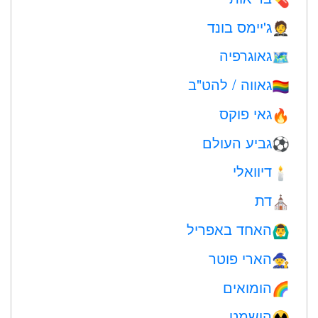
ג'יימס בונד
🤵
גאוגרפיה
🗺
גאווה / להט"ב
🏳️‍🌈
גאי פוקס
🔥
גביע העולם
⚽
דיוואלי
🕯
דת
⛪️
האחד באפריל
🙆‍♂️
הארי פוטר
🧙
הומואים
🌈
הושמט