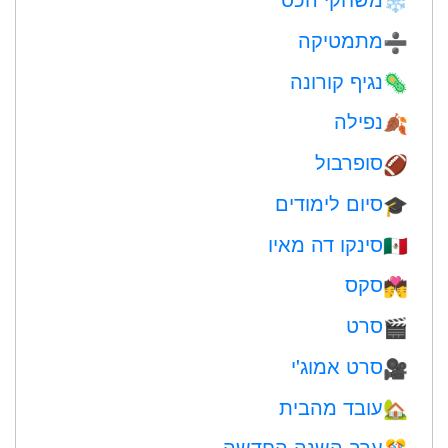
❄️
מתמטיקה
➗
נגיף קורונה
🦠
נפילה
🍂
סופרבול
🏈
סיום לימודים
🎓
סינקו דה מאיו
🇲🇽
סקס
💏
סרט
🎬
סרט אמוג'י
🎥
עובד מהבית
🏡
ערב השנה החדשה